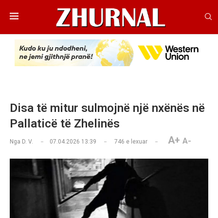
Disa të mitur sulmojnë një nxënës në
Pallaticë të Zhelinës
A+
A-
Nga
D. V.
07.04.2026 13:39
746
e lexuar