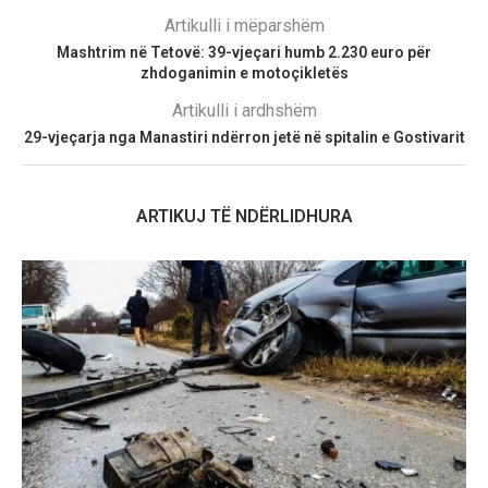
Artikulli i mëparshëm
Mashtrim në Tetovë: 39-vjeçari humb 2.230 euro për
zhdoganimin e motoçikletës
Artikulli i ardhshëm
29-vjeçarja nga Manastiri ndërron jetë në spitalin e Gostivarit
ARTIKUJ TË NDËRLIDHURA