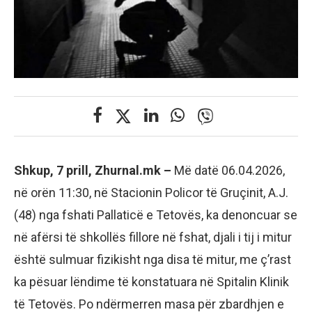
Shkup, 7 prill, Zhurnal.mk –
Më datë 06.04.2026,
në orën 11:30, në Stacionin Policor të Gruçinit, A.J.
(48) nga fshati Pallaticë e Tetovës, ka denoncuar se
në afërsi të shkollës fillore në fshat, djali i tij i mitur
është sulmuar fizikisht nga disa të mitur, me ç’rast
ka pësuar lëndime të konstatuara në Spitalin Klinik
të Tetovës. Po ndërmerren masa për zbardhjen e