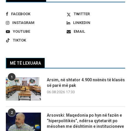
FACEBOOK
TWITTER
INSTAGRAM
LINKEDIN
YOUTUBE
EMAIL
TIKTOK
MË TË LEXUARA
1
Arsim, në shtator 4.900 nxënës të klasës
së parë më pak
06.08.2026 17:33
2
Arsovski: Maqedonia po hyn në fazën e
“hiperpolitikës”, ndërsa qytetarët po
mësohen me dështimin e institucioneve