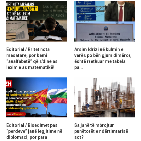
Editorial / Rritet nota
Arsim Idrizi në kulmin e
mesatare, por kemi
verës po bën gjum dimëror,
“analfabetë” që s’dinë as
është rrethuar me tabela
lexim e as matematikë!
pa...
Editorial / Bisedimet pas
Sa janë të mbrojtur
“perdeve” janë legjitime në
punëtorët e ndërtimtarisë
diplomaci, por para
sot?