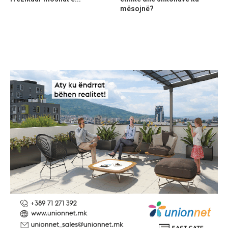
mësojnë?