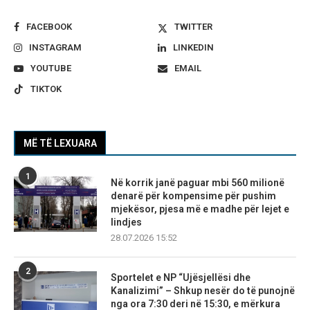
FACEBOOK
TWITTER
INSTAGRAM
LINKEDIN
YOUTUBE
EMAIL
TIKTOK
MË TË LEXUARA
1
Në korrik janë paguar mbi 560 milionë
denarë për kompensime për pushim
mjekësor, pjesa më e madhe për lejet e
lindjes
28.07.2026 15:52
2
Sportelet e NP “Ujësjellësi dhe
Kanalizimi” – Shkup nesër do të punojnë
nga ora 7:30 deri në 15:30, e mërkura