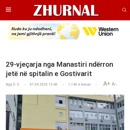
29-vjeçarja nga Manastiri ndërron
jetë në spitalin e Gostivarit
A+
A-
Nga
D. V.
07.04.2026 13:40
1,140
e lexuar