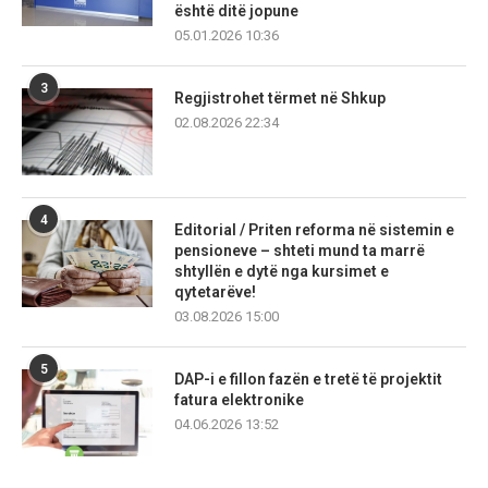
është ditë jopune
05.01.2026 10:36
3
Regjistrohet tërmet në Shkup
02.08.2026 22:34
4
Editorial / Priten reforma në sistemin e
pensioneve – shteti mund ta marrë
shtyllën e dytë nga kursimet e
qytetarëve!
03.08.2026 15:00
5
DAP-i e fillon fazën e tretë të projektit
fatura elektronike
04.06.2026 13:52