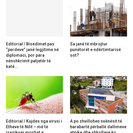
Editorial / Bisedimet pas
Sa janë të mbrojtur
“perdeve” janë legjitime në
punëtorët e ndërtimtarisë
diplomaci, por para
sot?
nënshkrimit patjetër të
ketë...
Editorial / Kujdes nga virusi i
A po zhvillohen nxënësit të
Etheve të Nilit – më të
barabartë përballë dallimeve
rrezikuar moshat e...
etnike dhe shkollave ku