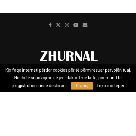
Kjo faqe interneti përdor cookies për të përmirësuar përvojën tuaj.
Rreth nesh
Impresumi
Marketing
Kontakt
Ne do të supozojmë se jeni dakord me këtë, por mund të
Privacy Policy
çregjistroheni nëse dëshironi.
Pranoj
Lexo më tepër
Zhurnal.mk është Agjenci e Lajmeve e pavarur, e themeluar në vitin
2009, që e mbulon Maqedoninë, Kosovën, Shqipërinë edhe lajmet
nga bota.
@2026 - All Right Reserved. Designed and Developed by
Anet.Com.Mk