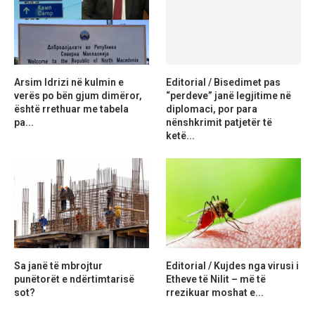
Arsim Idrizi në kulmin e
Editorial / Bisedimet pas
verës po bën gjum dimëror,
“perdeve” janë legjitime në
është rrethuar me tabela
diplomaci, por para
pa...
nënshkrimit patjetër të
ketë...
Sa janë të mbrojtur
Editorial / Kujdes nga virusi i
punëtorët e ndërtimtarisë
Etheve të Nilit – më të
sot?
rrezikuar moshat e...