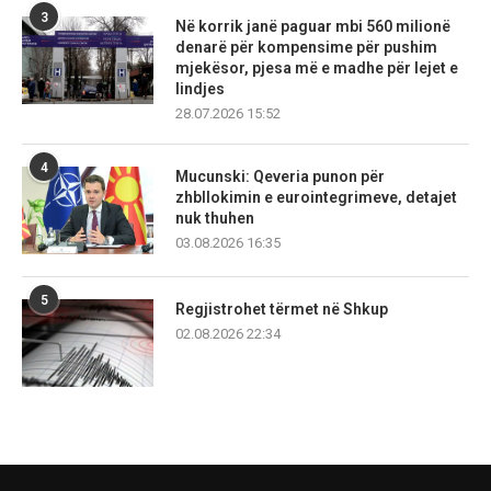
3
Në korrik janë paguar mbi 560 milionë
denarë për kompensime për pushim
mjekësor, pjesa më e madhe për lejet e
lindjes
28.07.2026 15:52
4
Mucunski: Qeveria punon për
zhbllokimin e eurointegrimeve, detajet
nuk thuhen
03.08.2026 16:35
5
Regjistrohet tërmet në Shkup
02.08.2026 22:34