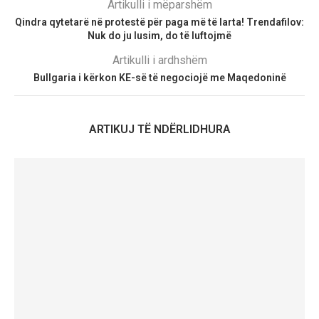
Artikulli i mëparshëm
Qindra qytetarë në protestë për paga më të larta! Trendafilov:
Nuk do ju lusim, do të luftojmë
Artikulli i ardhshëm
Bullgaria i kërkon KE-së të negociojë me Maqedoninë
ARTIKUJ TË NDËRLIDHURA