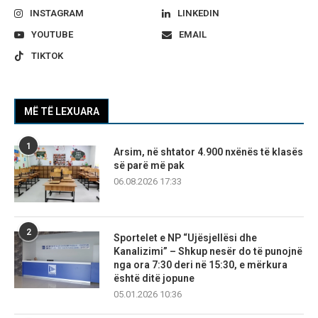
INSTAGRAM
LINKEDIN
YOUTUBE
EMAIL
TIKTOK
MË TË LEXUARA
1
Arsim, në shtator 4.900 nxënës të klasës
së parë më pak
06.08.2026 17:33
2
Sportelet e NP “Ujësjellësi dhe
Kanalizimi” – Shkup nesër do të punojnë
nga ora 7:30 deri në 15:30, e mërkura
është ditë jopune
05.01.2026 10:36