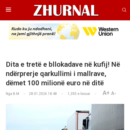
Dita e tretë e bllokadave në kufij! Në
ndërprerje qarkullimi i mallrave,
dëmet 100 milionë euro në ditë
A+
A-
Nga
B.M
28.01.2026 18:48
1,355
e lexuar