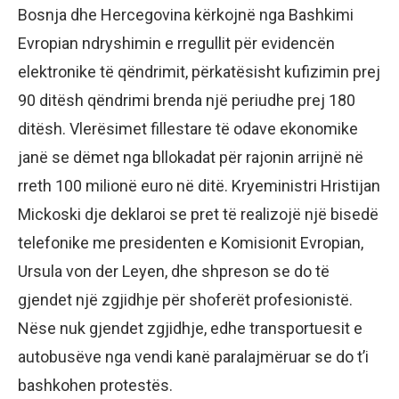
Bosnja dhe Hercegovina kërkojnë nga Bashkimi
Evropian ndryshimin e rregullit për evidencën
elektronike të qëndrimit, përkatësisht kufizimin prej
90 ditësh qëndrimi brenda një periudhe prej 180
ditësh. Vlerësimet fillestare të odave ekonomike
janë se dëmet nga bllokadat për rajonin arrijnë në
rreth 100 milionë euro në ditë. Kryeministri Hristijan
Mickoski dje deklaroi se pret të realizojë një bisedë
telefonike me presidenten e Komisionit Evropian,
Ursula von der Leyen, dhe shpreson se do të
gjendet një zgjidhje për shoferët profesionistë.
Nëse nuk gjendet zgjidhje, edhe transportuesit e
autobusëve nga vendi kanë paralajmëruar se do t’i
bashkohen protestës.