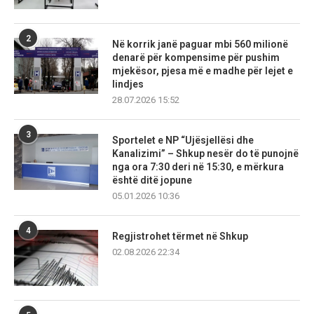
2
Në korrik janë paguar mbi 560 milionë
denarë për kompensime për pushim
mjekësor, pjesa më e madhe për lejet e
lindjes
28.07.2026 15:52
3
Sportelet e NP “Ujësjellësi dhe
Kanalizimi” – Shkup nesër do të punojnë
nga ora 7:30 deri në 15:30, e mërkura
është ditë jopune
05.01.2026 10:36
4
Regjistrohet tërmet në Shkup
02.08.2026 22:34