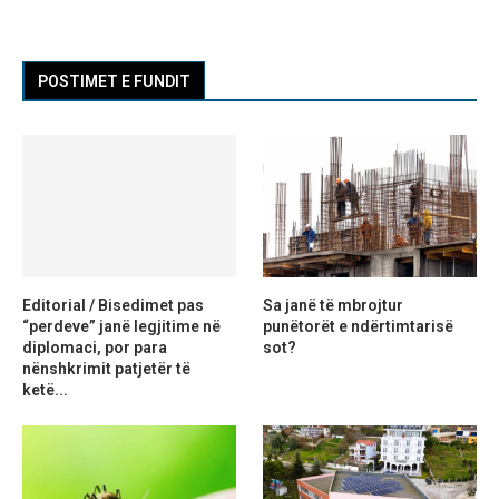
POSTIMET E FUNDIT
Editorial / Bisedimet pas
Sa janë të mbrojtur
“perdeve” janë legjitime në
punëtorët e ndërtimtarisë
diplomaci, por para
sot?
nënshkrimit patjetër të
ketë...