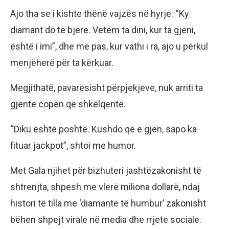
Ajo tha se i kishte thënë vajzës në hyrje: “Ky
diamant do të bjerë. Vetëm ta dini, kur ta gjeni,
është i imi”, dhe më pas, kur vathi i ra, ajo u përkul
menjëherë për ta kërkuar.
Megjithatë, pavarësisht përpjekjeve, nuk arriti ta
gjente copën që shkëlqente.
“Diku është poshtë. Kushdo që e gjen, sapo ka
fituar jackpot”, shtoi me humor.
Met Gala njihet për bizhuteri jashtëzakonisht të
shtrenjta, shpesh me vlerë miliona dollarë, ndaj
histori të tilla me ‘diamante të humbur’ zakonisht
bëhen shpejt virale në media dhe rrjete sociale.