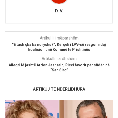
D. V.
Artikulli i mëparshëm
“E tash çka ka ndryshu?”, Kërçeli i LVV-së reagon ndaj
koalicionit në Komunë të Prishtinës
Artikulli i ardhshëm
Allegri lë jashtë Ardon Jasharin, Ricci favorit për sfidën në
“San Siro”
ARTIKUJ TË NDËRLIDHURA