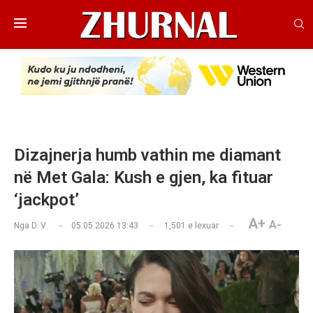
Dizajnerja humb vathin me diamant
në Met Gala: Kush e gjen, ka fituar
‘jackpot’
A+
A-
Nga
D. V.
05.05.2026 13:43
1,501
e lexuar