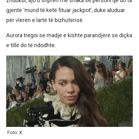
zhdukur, ajo u shpreh me shaka se personi që do ta
gjente ‘mund të ketë fituar jackpot’, duke aluduar
për vlerën e lartë të bizhuterisë.
Aurora tregoi se madje e kishte parandjerë se diçka
e tillë do të ndodhte.
Foto: X