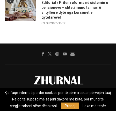
5
Editorial / Priten reforma në sistemin e
pensioneve – shteti mund ta marrë
shtyllën e dytë nga kursimet e
qytetarëve!
03.08.2026 15:00
Kjo faqe interneti përdor cookies për të përmirësuar përvojën tuaj.
Rreth nesh
Impresumi
Marketing
Kontakt
Ne do të supozojmë se jeni dakord me këtë, por mund të
Privacy Policy
çregjistroheni nëse dëshironi.
Pranoj
Lexo më tepër
Zhurnal.mk është Agjenci e Lajmeve e pavarur, e themeluar në vitin