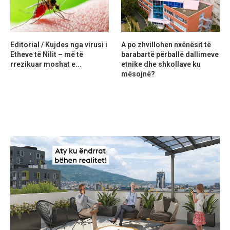
Editorial / Kujdes nga virusi i
A po zhvillohen nxënësit të
Etheve të Nilit – më të
barabartë përballë dallimeve
rrezikuar moshat e...
etnike dhe shkollave ku
mësojnë?