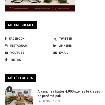
MEDIAT SOCIALE
FACEBOOK
TWITTER
INSTAGRAM
LINKEDIN
YOUTUBE
EMAIL
TIKTOK
MË TË LEXUARA
1
Arsim, në shtator 4.900 nxënës të klasës
së parë më pak
06.08.2026 17:33