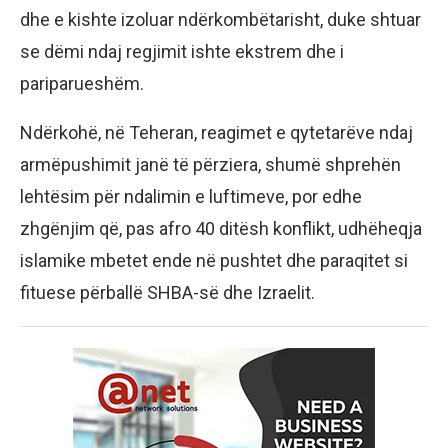
dhe e kishte izoluar ndërkombëtarisht, duke shtuar
se dëmi ndaj regjimit ishte ekstrem dhe i
pariparueshëm.
Ndërkohë, në Teheran, reagimet e qytetarëve ndaj
armëpushimit janë të përziera, shumë shprehën
lehtësim për ndalimin e luftimeve, por edhe
zhgënjim që, pas afro 40 ditësh konflikt, udhëheqja
islamike mbetet ende në pushtet dhe paraqitet si
fituese përballë SHBA-së dhe Izraelit.