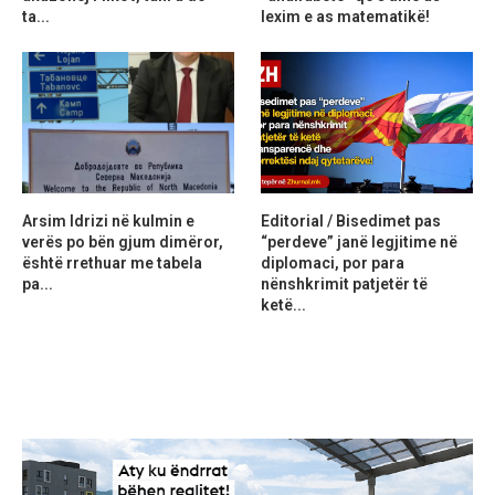
ta...
lexim e as matematikë!
Arsim Idrizi në kulmin e
Editorial / Bisedimet pas
verës po bën gjum dimëror,
“perdeve” janë legjitime në
është rrethuar me tabela
diplomaci, por para
pa...
nënshkrimit patjetër të
ketë...