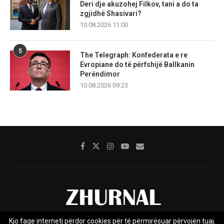
Deri dje akuzohej Filkov, tani a do ta
zgjidhë Shasivari?
10.08.2026 11:00
5
The Telegraph: Konfederata e re
Evropiane do të përfshijë Ballkanin
Perëndimor
10.08.2026 09:23
Kjo faqe interneti përdor cookies për të përmirësuar përvojën tuaj.