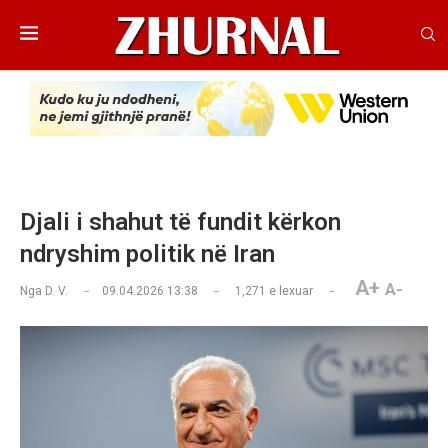
Djali i shahut të fundit kërkon
ndryshim politik në Iran
A+
A-
Nga
D. V.
09.04.2026 13:38
1,271
e lexuar