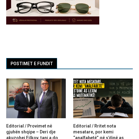
POSTIMET E FUNDIT
Editorial / Provimet në
Editorial / Rritet nota
gjuhën shqipe – Deri dje
mesatare, por kemi
akuzohej Filkov, tani a do
“analfabetë” që s’dinë as