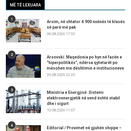
MË TË LEXUARA
1
Arsim, në shtator 4.900 nxënës të klasës
së parë më pak
06.08.2026 17:33
2
Arsovski: Maqedonia po hyn në fazën e
“hiperpolitikës”, ndërsa qytetarët po
mësohen me dështimin e institucioneve
05.08.2026 22:20
3
Ministria e Energjisë: Sistemi
elektroenergjetik në vend është stabil
dhe i sigurt
10.08.2026 11:07
4
Editorial / Provimet në gjuhën shqipe –