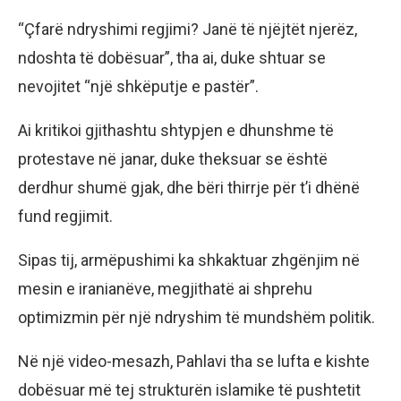
“Çfarë ndryshimi regjimi? Janë të njëjtët njerëz,
ndoshta të dobësuar”, tha ai, duke shtuar se
nevojitet “një shkëputje e pastër”.
Ai kritikoi gjithashtu shtypjen e dhunshme të
protestave në janar, duke theksuar se është
derdhur shumë gjak, dhe bëri thirrje për t’i dhënë
fund regjimit.
Sipas tij, armëpushimi ka shkaktuar zhgënjim në
mesin e iranianëve, megjithatë ai shprehu
optimizmin për një ndryshim të mundshëm politik.
Në një video-mesazh, Pahlavi tha se lufta e kishte
dobësuar më tej strukturën islamike të pushtetit