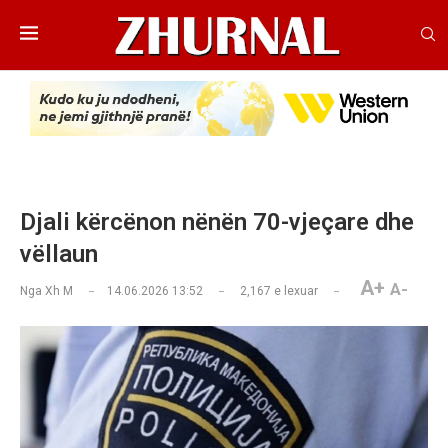
Djali kërcënon nënën 70-vjeçare dhe
vëllaun
A+
A-
Nga
Xh M
14.06.2026 13:52
2,167
e lexuar