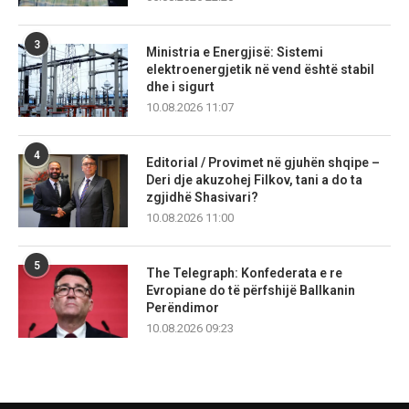
3
Ministria e Energjisë: Sistemi
elektroenergjetik në vend është stabil
dhe i sigurt
10.08.2026 11:07
4
Editorial / Provimet në gjuhën shqipe –
Deri dje akuzohej Filkov, tani a do ta
zgjidhë Shasivari?
10.08.2026 11:00
5
The Telegraph: Konfederata e re
Evropiane do të përfshijë Ballkanin
Perëndimor
10.08.2026 09:23