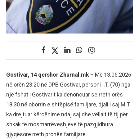
​Gostivar, 14 qershor Zhurnal.mk –
Më 13.06.2026
në orën 23:20 në DPB Gostivar, personi I.T. (70) nga
një fshat i Gostivarit ka denoncuar se rreth orës
18:30 në oborrin e shtëpisë familjare, djali i saj M.T.
ka drejtuar kërcënime ndaj saj dhe vëllait të tij për
shkak të mosmarrëveshjeve të pazgjidhura
gjyqësore rreth pronës familjare.