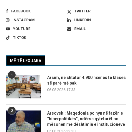
FACEBOOK
TWITTER
INSTAGRAM
LINKEDIN
YOUTUBE
EMAIL
TIKTOK
MË TË LEXUARA
1
Arsim, në shtator 4.900 nxënës të klasës
së parë më pak
06.08.2026 17:33
2
Arsovski: Maqedonia po hyn në fazën e
“hiperpolitikës”, ndërsa qytetarët po
mësohen me dështimin e institucioneve
05.08.2026 22:20