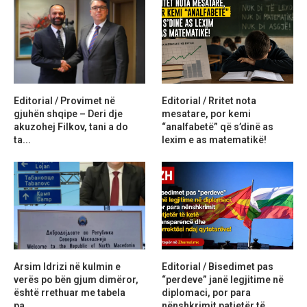
Editorial / Provimet në
Editorial / Rritet nota
gjuhën shqipe – Deri dje
mesatare, por kemi
akuzohej Filkov, tani a do
“analfabetë” që s’dinë as
ta...
lexim e as matematikë!
Arsim Idrizi në kulmin e
Editorial / Bisedimet pas
verës po bën gjum dimëror,
“perdeve” janë legjitime në
është rrethuar me tabela
diplomaci, por para
pa...
nënshkrimit patjetër të