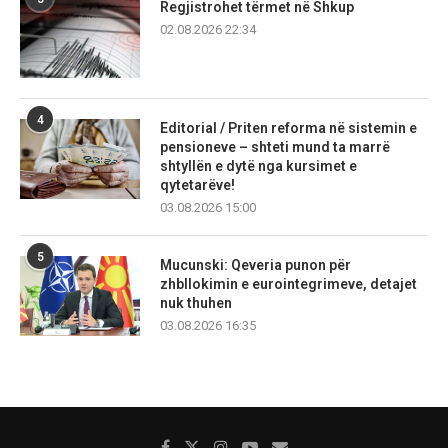
Regjistrohet tërmet në Shkup
02.08.2026 22:34
4
Editorial / Priten reforma në sistemin e
pensioneve – shteti mund ta marrë
shtyllën e dytë nga kursimet e
qytetarëve!
03.08.2026 15:00
5
Mucunski: Qeveria punon për
zhbllokimin e eurointegrimeve, detajet
nuk thuhen
03.08.2026 16:35