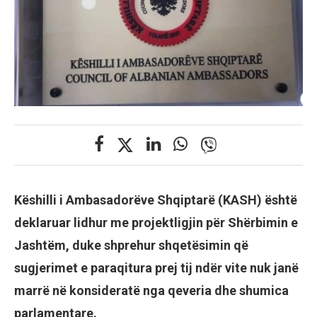
Këshilli i Ambasadorëve Shqiptarë (KASH) është
deklaruar lidhur me projektligjin për Shërbimin e
Jashtëm, duke shprehur shqetësimin që
sugjerimet e paraqitura prej tij ndër vite nuk janë
marrë në konsideratë nga qeveria dhe shumica
parlamentare.