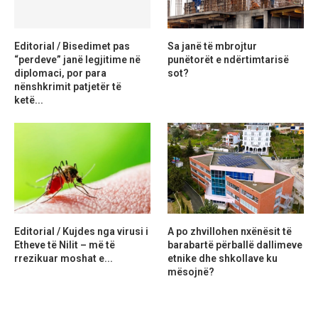
Editorial / Bisedimet pas
Sa janë të mbrojtur
“perdeve” janë legjitime në
punëtorët e ndërtimtarisë
diplomaci, por para
sot?
nënshkrimit patjetër të
ketë...
Editorial / Kujdes nga virusi i
A po zhvillohen nxënësit të
Etheve të Nilit – më të
barabartë përballë dallimeve
rrezikuar moshat e...
etnike dhe shkollave ku
mësojnë?