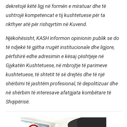
dekretojë këtë ligj në formën e miratuar dhe të
ushtrojë kompetencat e tij kushtetuese për ta
rikthyer atë për rishqyrtim në Kuvend.
Njëkohësisht, KASH informon opinionin publik se do
të ndjekë të gjitha rrugët institucionale dhe ligjore,
përfshirë edhe adresimin e kësaj çështjeje në
Gjykatën Kushtetuese, në mbrojtje të parimeve
kushtetuese, të shtetit të së drejtës dhe të një
shërbimi të jashtëm profesional, të depolitizuar dhe
në shërbim të interesave afatgjata kombëtare të
Shqipërisë.