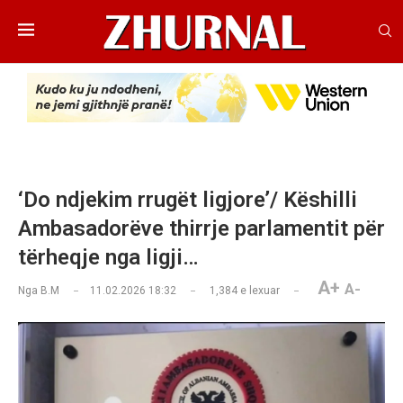
‘Do ndjekim rrugët ligjore’/ Këshilli
Ambasadorëve thirrje parlamentit për
tërheqje nga ligji…
A+
A-
Nga
B.M
11.02.2026 18:32
1,384
e lexuar