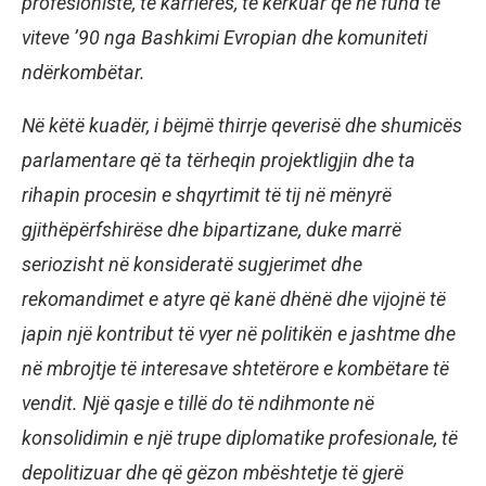
profesioniste, të karrierës, të kërkuar që në fund të
viteve ’90 nga Bashkimi Evropian dhe komuniteti
ndërkombëtar.
Në këtë kuadër, i bëjmë thirrje qeverisë dhe shumicës
parlamentare që ta tërheqin projektligjin dhe ta
rihapin procesin e shqyrtimit të tij në mënyrë
gjithëpërfshirëse dhe bipartizane, duke marrë
seriozisht në konsideratë sugjerimet dhe
rekomandimet e atyre që kanë dhënë dhe vijojnë të
japin një kontribut të vyer në politikën e jashtme dhe
në mbrojtje të interesave shtetërore e kombëtare të
vendit. Një qasje e tillë do të ndihmonte në
konsolidimin e një trupe diplomatike profesionale, të
depolitizuar dhe që gëzon mbështetje të gjerë