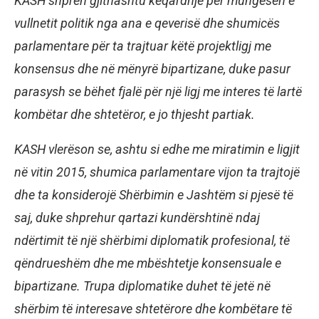
KASH shpreh gjithashtu keqardhje për mungesën e
vullnetit politik nga ana e qeverisë dhe shumicës
parlamentare për ta trajtuar këtë projektligj me
konsensus dhe në mënyrë bipartizane, duke pasur
parasysh se bëhet fjalë për një ligj me interes të lartë
kombëtar dhe shtetëror, e jo thjesht partiak.
KASH vlerëson se, ashtu si edhe me miratimin e ligjit
në vitin 2015, shumica parlamentare vijon ta trajtojë
dhe ta konsiderojë Shërbimin e Jashtëm si pjesë të
saj, duke shprehur qartazi kundërshtinë ndaj
ndërtimit të një shërbimi diplomatik profesional, të
qëndrueshëm dhe me mbështetje konsensuale e
bipartizane. Trupa diplomatike duhet të jetë në
shërbim të interesave shtetërore dhe kombëtare të