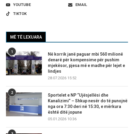
YOUTUBE
EMAIL
TIKTOK
MË TË LEXUARA
1
Në korrik janë paguar mbi 560 milionë
denarë për kompensime për pushim
mjekësor, pjesa më e madhe për lejet e
lindjes
28.07.2026 15:52
2
Sportelet e NP “Ujësjellësi dhe
Kanalizimi” – Shkup nesër do të punojnë
nga ora 7:30 deri në 15:30, e mërkura
është ditë jopune
05.01.2026 10:36
3