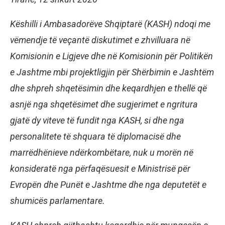
Këshilli i Ambasadorëve Shqiptarë (KASH) ndoqi me
vëmendje të veçantë diskutimet e zhvilluara në
Komisionin e Ligjeve dhe në Komisionin për Politikën
e Jashtme mbi projektligjin për Shërbimin e Jashtëm
dhe shpreh shqetësimin dhe keqardhjen e thellë që
asnjë nga shqetësimet dhe sugjerimet e ngritura
gjatë dy viteve të fundit nga KASH, si dhe nga
personalitete të shquara të diplomacisë dhe
marrëdhënieve ndërkombëtare, nuk u morën në
konsideratë nga përfaqësuesit e Ministrisë për
Evropën dhe Punët e Jashtme dhe nga deputetët e
shumicës parlamentare.