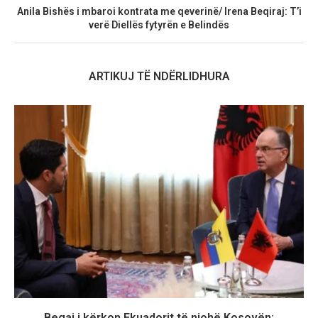
Anila Bishës i mbaroi kontrata me qeverinë/ Irena Beqiraj: T’i
verë Diellës fytyrën e Belindës
ARTIKUJ TË NDËRLIDHURA
Begaj i kërkon Ekuadorit të njohë Kosovën: