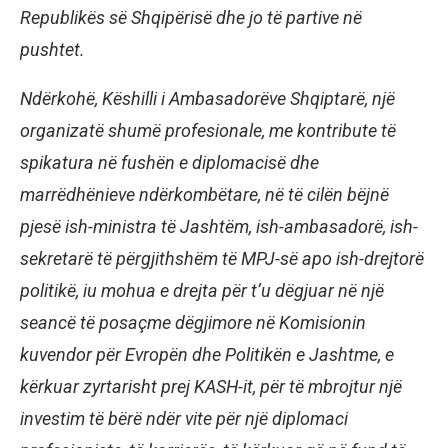
Republikës së Shqipërisë dhe jo të partive në
pushtet.
Ndërkohë, Këshilli i Ambasadorëve Shqiptarë, një
organizatë shumë profesionale, me kontribute të
spikatura në fushën e diplomacisë dhe
marrëdhënieve ndërkombëtare, në të cilën bëjnë
pjesë ish-ministra të Jashtëm, ish-ambasadorë, ish-
sekretarë të përgjithshëm të MPJ-së apo ish-drejtorë
politikë, iu mohua e drejta për t’u dëgjuar në një
seancë të posaçme dëgjimore në Komisionin
kuvendor për Evropën dhe Politikën e Jashtme, e
kërkuar zyrtarisht prej KASH-it, për të mbrojtur një
investim të bërë ndër vite për një diplomaci