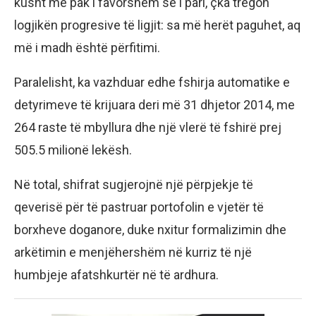
kusht më pak i favorshëm se i pari, çka tregon
logjikën progresive të ligjit: sa më herët paguhet, aq
më i madh është përfitimi.
Paralelisht, ka vazhduar edhe fshirja automatike e
detyrimeve të krijuara deri më 31 dhjetor 2014, me
264 raste të mbyllura dhe një vlerë të fshirë prej
505.5 milionë lekësh.
Në total, shifrat sugjerojnë një përpjekje të
qeverisë për të pastruar portofolin e vjetër të
borxheve doganore, duke nxitur formalizimin dhe
arkëtimin e menjëhershëm në kurriz të një
humbjeje afatshkurtër në të ardhura.