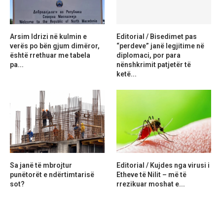
Arsim Idrizi në kulmin e
Editorial / Bisedimet pas
verës po bën gjum dimëror,
“perdeve” janë legjitime në
është rrethuar me tabela
diplomaci, por para
pa...
nënshkrimit patjetër të
ketë...
Sa janë të mbrojtur
Editorial / Kujdes nga virusi i
punëtorët e ndërtimtarisë
Etheve të Nilit – më të
sot?
rrezikuar moshat e...