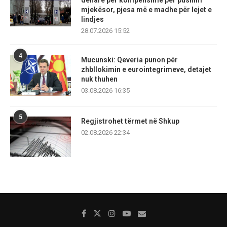
denarë për kompensime për pushim
mjekësor, pjesa më e madhe për lejet e
lindjes
28.07.2026 15:52
4
Mucunski: Qeveria punon për
zhbllokimin e eurointegrimeve, detajet
nuk thuhen
03.08.2026 16:35
5
Regjistrohet tërmet në Shkup
02.08.2026 22:34