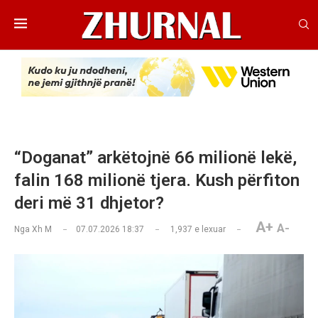
“Doganat” arkëtojnë 66 milionë lekë,
falin 168 milionë tjera. Kush përfiton
deri më 31 dhjetor?
A+
A-
Nga
Xh M
07.07.2026 18:37
1,937
e lexuar