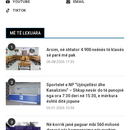
YOUTUBE
EMAIL
TIKTOK
MË TË LEXUARA
1
Arsim, në shtator 4.900 nxënës të klasës
së parë më pak
06.08.2026 17:33
2
Sportelet e NP “Ujësjellësi dhe
Kanalizimi” – Shkup nesër do të punojnë
nga ora 7:30 deri në 15:30, e mërkura
është ditë jopune
05.01.2026 10:36
3
Në korrik janë paguar mbi 560 milionë