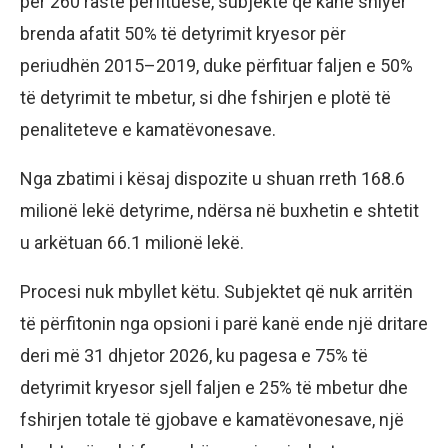
për 260 raste përfituese, subjekte që kanë shlyer
brenda afatit 50% të detyrimit kryesor për
periudhën 2015–2019, duke përfituar faljen e 50%
të detyrimit te mbetur, si dhe fshirjen e plotë të
penaliteteve e kamatëvonesave.
Nga zbatimi i kësaj dispozite u shuan rreth 168.6
milionë lekë detyrime, ndërsa në buxhetin e shtetit
u arkëtuan 66.1 milionë lekë.
Procesi nuk mbyllet këtu. Subjektet që nuk arritën
të përfitonin nga opsioni i parë kanë ende një dritare
deri më 31 dhjetor 2026, ku pagesa e 75% të
detyrimit kryesor sjell faljen e 25% të mbetur dhe
fshirjen totale të gjobave e kamatëvonesave, një