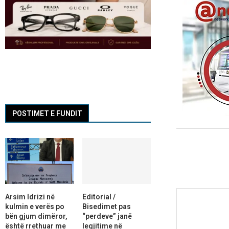
POSTIMET E FUNDIT
Arsim Idrizi në
Editorial /
kulmin e verës po
Bisedimet pas
bën gjum dimëror,
“perdeve” janë
është rrethuar me
legjitime në