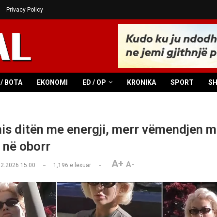
Privacy Policy
/ BOTA
EKONOMI
ED / OP
KRONIKA
SPORT
S
nis ditën me energji, merr vëmendjen me
 në oborr
A+
A-
02.2026 15:00
1,196
e lexuar