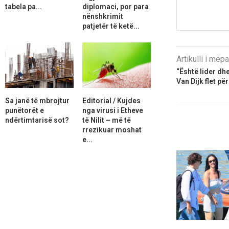
tabela pa...
diplomaci, por para
nënshkrimit
patjetër të ketë...
Artikulli i më
“Është lider dhe
Van Dijk flet pë
Sa janë të mbrojtur
Editorial / Kujdes
punëtorët e
nga virusi i Etheve
ndërtimtarisë sot?
të Nilit – më të
rrezikuar moshat
e...