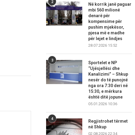
2
Në korrik janë paguar
mbi 560 milionë
denarë për
kompensime për
pushim mjekësor,
pjesa më e madhe
për lejet e lindjes
28.07.2026 15:52
3
Sportelet e NP
“Ujësjellësi dhe
Kanalizimi” – Shkup
nesër do të punojnë
nga ora 7:30 deri në
15:30, e mërkura
është ditë jopune
05.01.2026 10:36
4
Regjistrohet tërmet
në Shkup
02.08.2026 22:34