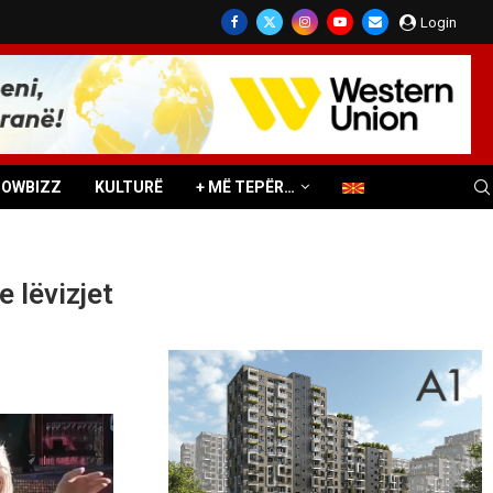
Login
HOWBIZZ
KULTURË
+ MË TEPËR…
 lëvizjet