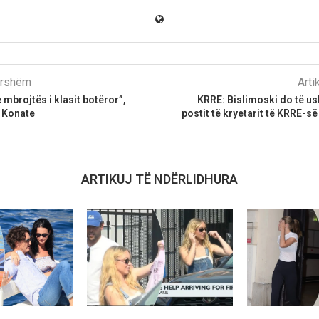
parshëm
Arti
 mbrojtës i klasit botëror”,
KRRE: Bislimoski do të us
r Konate
postit të kryetarit të KRRE-s
ARTIKUJ TË NDËRLIDHURA