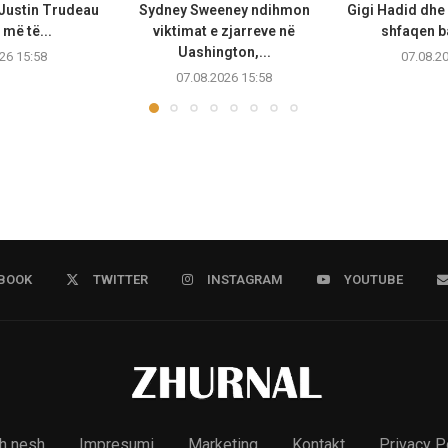
 Justin Trudeau
Sydney Sweeney ndihmon
Gigi Hadid dhe
më të...
viktimat e zjarreve në
shfaqen b
Uashington,...
26 15:58
07.08.2
07.08.2026 15:58
BOOK
TWITTER
INSTAGRAM
YOUTUBE
h nesh
Impresumi
Marketing
Kontakt
Privacy P