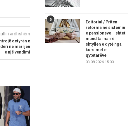
5
Editorial / Priten
reforma në sistemin
e pensioneve – shteti
kulli i ardhshëm
mund ta marrë
htrojë detyrën e
shtyllën e dytë nga
ë deri në marrjen
kursimet e
e një vendimi
qytetarëve!
03.08.2026 15:00