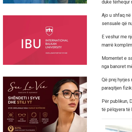
duke tërhequr 
Ajo u shfaq në 
sensuale që nu
E veshur me një
marrë komplim
Momentet e saj
nga banoret më 
Që prej hyrjes n
paraqitjen fizi
Për publikun, 
të pëlqyera të 