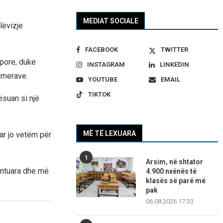
MEDIAT SOCIALE
lëvizje
FACEBOOK
TWITTER
upore, duke
INSTAGRAM
LINKEDIN
amerave.
YOUTUBE
EMAIL
TIKTOK
ësuan si një
MË TË LEXUARA
luar jo vetëm për
1
Arsim, në shtator
entuara dhe më
4.900 nxënës të
klasës së parë më
pak
06.08.2026 17:33