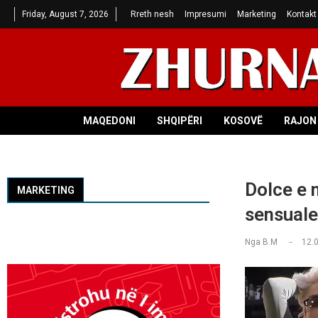
Friday, August 7, 2026
Rreth nesh
Impresumi
Marketing
Kontakt
MAQEDONI
SHQIPËRI
KOSOVË
RAJON 
Dolce e 
MARKETING
sensuale
Nga
B.M
12.