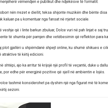
menjëherë vëmendjen e publikut dhe ndjekësve të formatit.
oborr nën rrezet e diellit, teksa shijonte muzikën dhe bënte disa 
k kaluan pa u komentuar nga fansat në rrjetet sociale.
 veshje që i linte barkun zbuluar, Dolce vuri në pah linjat e saj tr
ente të shumta për pamjen dhe vetëbesimin që reflekton para k
 plot gjallëri u shpërndanë shpejt online, ku shumë shikues e cil
atraktive të këtij edicioni.
ë shtëpi, ajo ka arritur të krijojë një profil të veçantë, duke u dal
ke, por edhe për energjinë pozitive që sjell në ambientin e lojës.
Dolce tashmë konsiderohet pa dyshim një nga figurat më të kom
këtij sezoni.