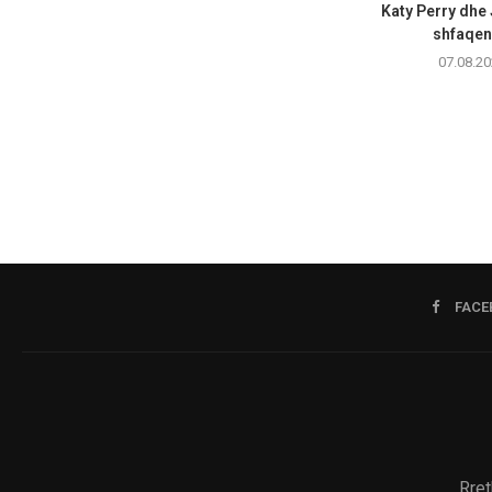
Katy Perry dhe
shfaqen 
07.08.20
FACE
Rret