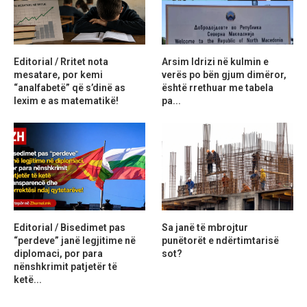
Editorial / Rritet nota
Arsim Idrizi në kulmin e
mesatare, por kemi
verës po bën gjum dimëror,
“analfabetë” që s’dinë as
është rrethuar me tabela
lexim e as matematikë!
pa...
Editorial / Bisedimet pas
Sa janë të mbrojtur
“perdeve” janë legjitime në
punëtorët e ndërtimtarisë
diplomaci, por para
sot?
nënshkrimit patjetër të
ketë...