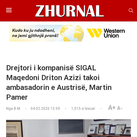
Drejtori i kompanisë SIGAL
Maqedoni Driton Azizi takoi
ambasadorin e Austrisë, Martin
Pamer
A+
A-
Nga
B.M
04.02.2026 15:59
1,515
e lexuar