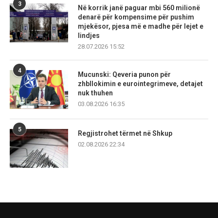
3
Në korrik janë paguar mbi 560 milionë
denarë për kompensime për pushim
mjekësor, pjesa më e madhe për lejet e
lindjes
28.07.2026 15:52
4
Mucunski: Qeveria punon për
zhbllokimin e eurointegrimeve, detajet
nuk thuhen
03.08.2026 16:35
5
Regjistrohet tërmet në Shkup
02.08.2026 22:34