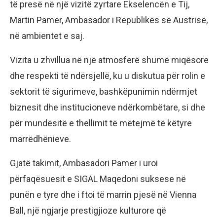
të presë në një vizitë zyrtare Ekselencën e Tij,
Martin Pamer, Ambasador i Republikës së Austrisë,
në ambientet e saj.
Vizita u zhvillua në një atmosferë shumë miqësore
dhe respekti të ndërsjellë, ku u diskutua për rolin e
sektorit të sigurimeve, bashkëpunimin ndërmjet
biznesit dhe institucioneve ndërkombëtare, si dhe
për mundësitë e thellimit të mëtejmë të këtyre
marrëdhënieve.
Gjatë takimit, Ambasadori Pamer i uroi
përfaqësuesit e SIGAL Maqedoni suksese në
punën e tyre dhe i ftoi të marrin pjesë në Vienna
Ball, një ngjarje prestigjioze kulturore që