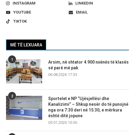
INSTAGRAM
LINKEDIN
YOUTUBE
EMAIL
TIKTOK
MË TË LEXUARA
1
Arsim, në shtator 4.900 nxënës të klasës
së parë më pak
06.08.2026 17:33
2
Sportelet e NP “Ujësjellësi dhe
Kanalizimi” – Shkup nesër do të punojnë
nga ora 7:30 deri në 15:30, e mërkura
është ditë jopune
05.01.2026 10:36