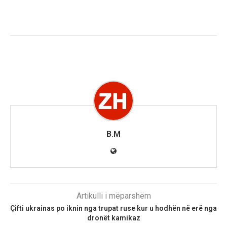
B.M
Artikulli i mëparshëm
Çifti ukrainas po iknin nga trupat ruse kur u hodhën në erë nga
dronët kamikaz