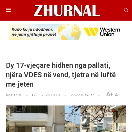
Dy 17-vjeçare hidhen nga pallati,
njëra VDES në vend, tjetra në luftë
me jetën
A+
A-
Nga
Xh M
12.05.2026 18:18
2,622
e lexuar