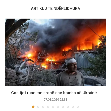
ARTIKUJ TË NDËRLIDHURA
Goditjet ruse me dronë dhe bomba në Ukrainë...
07.08.2026 22:33