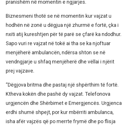
pranishëm në momentin e ngjarjes.
Biznesmeni thotë se në momentin kur vajzat u
hodhën në zonë u dëgjua një zhurmë e fortë, çka i
nxiti atij kureshtjen për të parë se çfarë ka ndodhur.
Sapo vuri re vajzat në tokë ai tha se ka njoftuar
menjëherë ambulancën, ndërsa shton se në
vendngjarje u shfaq menjëherë dhe vëllai i njërit
prej vajzave.
“Dëgjova britma dhe pastaj një shpërthim të fortë.
Ktheva kokën dhe pashë dy vajzat. Telefonova
urgjencën dhe Shërbimet e Emergjencës. Urgjenca
erdhi shumë shpejt, por kur mbërriti ambulanca,
isha afër vajzës që po merrte frymë dhe po flisja