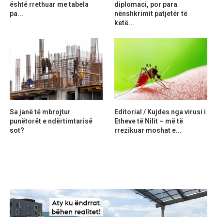
është rrethuar me tabela
diplomaci, por para
pa...
nënshkrimit patjetër të
ketë...
Sa janë të mbrojtur
Editorial / Kujdes nga virusi i
punëtorët e ndërtimtarisë
Etheve të Nilit – më të
sot?
rrezikuar moshat e...