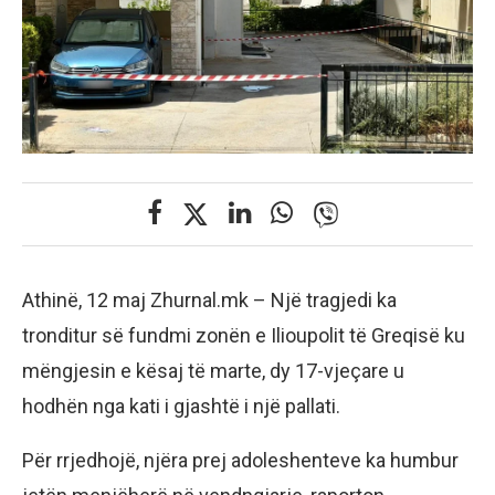
Athinë, 12 maj Zhurnal.mk – Një tragjedi ka
tronditur së fundmi zonën e Ilioupolit të Greqisë ku
mëngjesin e kësaj të marte, dy 17-vjeçare u
hodhën nga kati i gjashtë i një pallati.
Për rrjedhojë, njëra prej adoleshenteve ka humbur