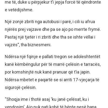
me të, duke u përpjekur t’i jepja forcë të qëndronte
e vetëdijshme.
Një zonjë zbriti nga autobusi i parë, i cili iu afrua
njërës prej vajzave dhe pa se ajo po merrte frymë.
Pastaj një tjetër i ri zbriti dhe tha se ishte vëllai i
vajzës”, tha biznesmeni.
Ndërsa një fqinje e pallati tregon se adoleshtentët
kanë këmbëngulur për të marrë çelësin e tarracës,
por komshinjtë nuk kanë pranuar që t’ia japin.
Ndërsa mbetet e paqartë se si arriti 17-vjeçarja të
sigurojë çelësin.
“Shoqja ime i thotë asaj ‘ku janë çelësat, ku i
vendosim’. Ajo nuk pati kohë të bënte pesë hapa