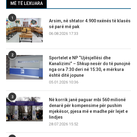
MË TË LEXUARA
1
Arsim, në shtator 4.900 nxënës të klasës
së parë më pak
06.08.2026 17:33
2
Sportelet e NP “Ujësjellësi dhe
Kanalizimi” – Shkup nesër do të punojnë
nga ora 7:30 deri në 15:30, e mërkura
është ditë jopune
05.01.2026 10:36
3
Në korrik janë paguar mbi 560 milionë
denarë për kompensime për pushim
mjekësor, pjesa më e madhe për lejet e
lindjes
28.07.2026 15:52