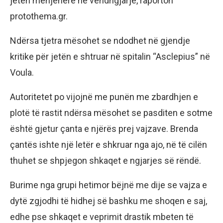
jetën menjëherë në vendngjarje, raporton
protothema.gr.
Ndërsa tjetra mësohet se ndodhet në gjendje
kritike për jetën e shtruar në spitalin “Asclepius” në
Voula.
Autoritetet po vijojnë me punën me zbardhjen e
plotë të rastit ndërsa mësohet se pasditen e sotme
është gjetur çanta e njërës prej vajzave. Brenda
çantës ishte një letër e shkruar nga ajo, në të cilën
thuhet se shpjegon shkaqet e ngjarjes së rëndë.
Burime nga grupi hetimor bëjnë me dije se vajza e
dytë zgjodhi të hidhej së bashku me shoqen e saj,
edhe pse shkaqet e veprimit drastik mbeten të