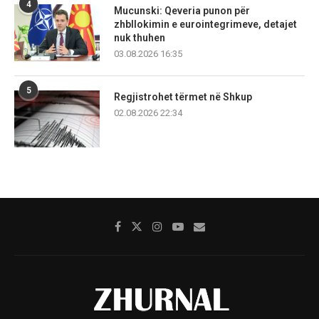
4
Mucunski: Qeveria punon për
zhbllokimin e eurointegrimeve, detajet
nuk thuhen
03.08.2026 16:35
5
Regjistrohet tërmet në Shkup
02.08.2026 22:34