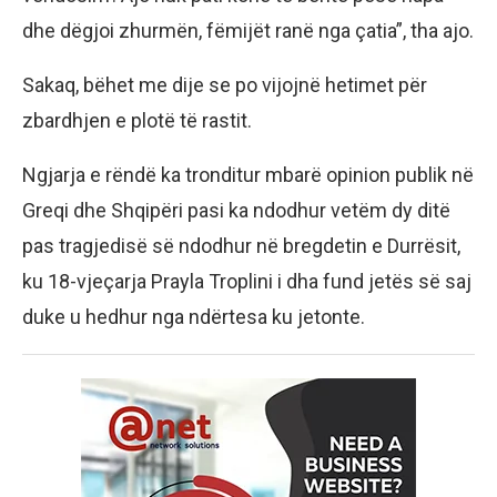
dhe dëgjoi zhurmën, fëmijët ranë nga çatia”, tha ajo.
Sakaq, bëhet me dije se po vijojnë hetimet për
zbardhjen e plotë të rastit.
Ngjarja e rëndë ka tronditur mbarë opinion publik në
Greqi dhe Shqipëri pasi ka ndodhur vetëm dy ditë
pas tragjedisë së ndodhur në bregdetin e Durrësit,
ku 18-vjeçarja Prayla Troplini i dha fund jetës së saj
duke u hedhur nga ndërtesa ku jetonte.