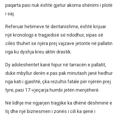
paqarta pasi nuk është gjetur akoma shënimi i plotë
i saj.
Referuar hetimeve të deritanishme, është krijuar
një kronologji e tragjedisë së ndodhur, sipas së
cilës thuhet se njëra prej vajzave jetonte në pallatin
nga ku dyshja kreu aktin drastik.
Dy adoleshentet kanë hipur në tarracën e pallatit,
duke mbyllur derën e pas pak minutash janë hedhur
nga kati i gjashtë, çka rezultoi fatale për njërën prej
tyre, pasi 17-vjeçarja humbi jetën menjëherë.
Në lidhje me ngjarjen tragjike ka dhënë dëshminë e
tij dhe një biznesmen i zonës i cili ka qenë i