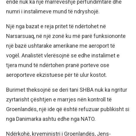
ende nuk ka një marrëveshje përfundimtare dhe
numri i instalimeve mund të ndryshojë.
Një nga bazat e reja pritet të ndërtohet në
Narsarsuaq, në një zonë ku më parë funksiononte
një bazë ushtarake amerikane me aeroport të
vogël. Analistët vlerësojnë se edhe instalimet e
tjera mund të ndërtohen pranë porteve ose
aeroporteve ekzistuese për të ulur kostot.
Burimet theksojnë se deri tani SHBA nuk ka ngritur
zyrtarisht çështjen e marrjes nën kontroll të
Groenlandës, një ide që është refuzuar publikisht si
nga Danimarka ashtu edhe nga NATO.
Ndërkohë, kryeministri i Groenlandës, Jens-