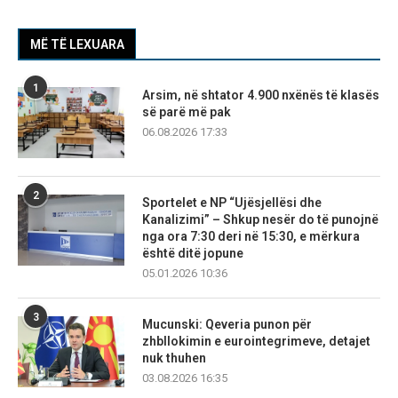
MË TË LEXUARA
1
Arsim, në shtator 4.900 nxënës të klasës
së parë më pak
06.08.2026 17:33
2
Sportelet e NP “Ujësjellësi dhe
Kanalizimi” – Shkup nesër do të punojnë
nga ora 7:30 deri në 15:30, e mërkura
është ditë jopune
05.01.2026 10:36
3
Mucunski: Qeveria punon për
zhbllokimin e eurointegrimeve, detajet
nuk thuhen
03.08.2026 16:35