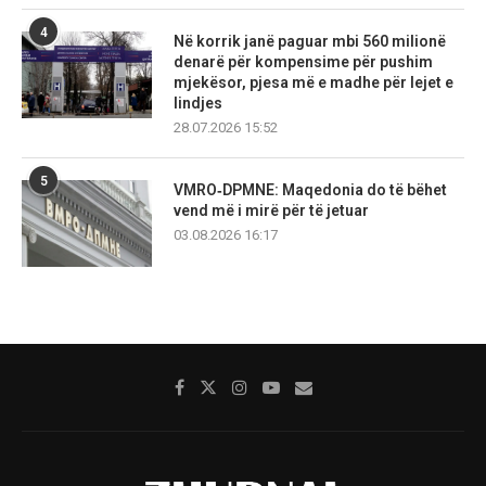
4
Në korrik janë paguar mbi 560 milionë
denarë për kompensime për pushim
mjekësor, pjesa më e madhe për lejet e
lindjes
28.07.2026 15:52
5
VMRO‑DPMNE: Maqedonia do të bëhet
vend më i mirë për të jetuar
03.08.2026 16:17