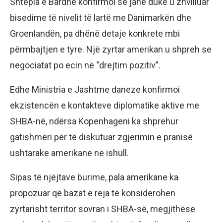
Shtëpia e Bardhë konfirmoi se janë duke u zhvilluar
bisedime të nivelit të lartë me Danimarkën dhe
Groenlandën, pa dhënë detaje konkrete mbi
përmbajtjen e tyre. Një zyrtar amerikan u shpreh se
negociatat po ecin në “drejtim pozitiv”.
Edhe Ministria e Jashtme daneze konfirmoi
ekzistencën e kontakteve diplomatike aktive me
SHBA-në, ndërsa Kopenhageni ka shprehur
gatishmëri për të diskutuar zgjerimin e pranisë
ushtarake amerikane në ishull.
Sipas të njëjtave burime, pala amerikane ka
propozuar që bazat e reja të konsiderohen
zyrtarisht territor sovran i SHBA-së, megjithëse