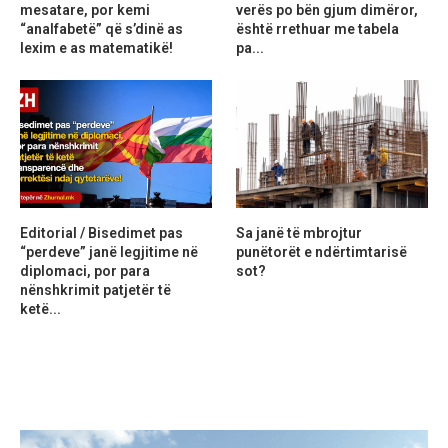
mesatare, por kemi
verës po bën gjum dimëror,
“analfabetë” që s’dinë as
është rrethuar me tabela
lexim e as matematikë!
pa...
Editorial / Bisedimet pas
Sa janë të mbrojtur
“perdeve” janë legjitime në
punëtorët e ndërtimtarisë
diplomaci, por para
sot?
nënshkrimit patjetër të
ketë...