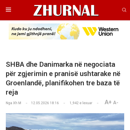
SHBA dhe Danimarka në negociata
për zgjerimin e pranisë ushtarake në
Groenlandë, planifikohen tre baza të
reja
A+
A-
Nga
Xh M
12.05.2026 18:16
1,942
e lexuar