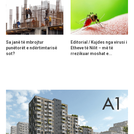
Sa janë të mbrojtur
Editorial / Kujdes nga virusi i
punëtorët e ndërtimtarisë
Etheve të Nilit – më të
sot?
rrezikuar moshat e...