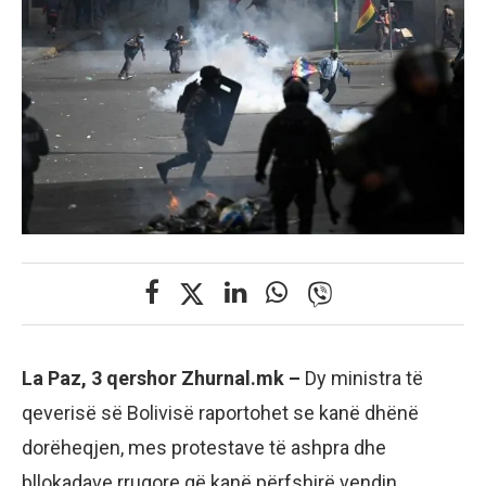
La Paz, 3 qershor Zhurnal.mk –
Dy ministra të
qeverisë së Bolivisë raportohet se kanë dhënë
dorëheqjen, mes protestave të ashpra dhe
bllokadave rrugore që kanë përfshirë vendin.