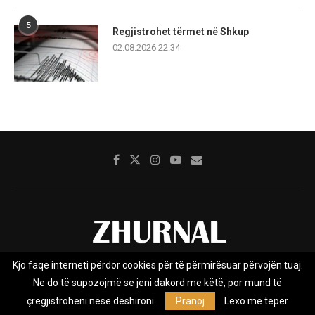
5
Regjistrohet tërmet në Shkup
02.08.2026 22:34
Kjo faqe interneti përdor cookies për të përmirësuar përvojën tuaj.
Rreth nesh
Impresumi
Marketing
Kontakt
Ne do të supozojmë se jeni dakord me këtë, por mund të
Privacy Policy
çregjistroheni nëse dëshironi.
Pranoj
Lexo më tepër