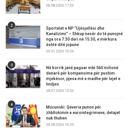
06.08.2026 17:33
2
Sportelet e NP “Ujësjellësi dhe
Kanalizimi” – Shkup nesër do të punojnë
nga ora 7:30 deri në 15:30, e mërkura
është ditë jopune
05.01.2026 10:36
3
Në korrik janë paguar mbi 560 milionë
denarë për kompensime për pushim
mjekësor, pjesa më e madhe për lejet e
lindjes
28.07.2026 15:52
4
Mucunski: Qeveria punon për
zhbllokimin e eurointegrimeve, detajet
nuk thuhen
03.08.2026 16:35