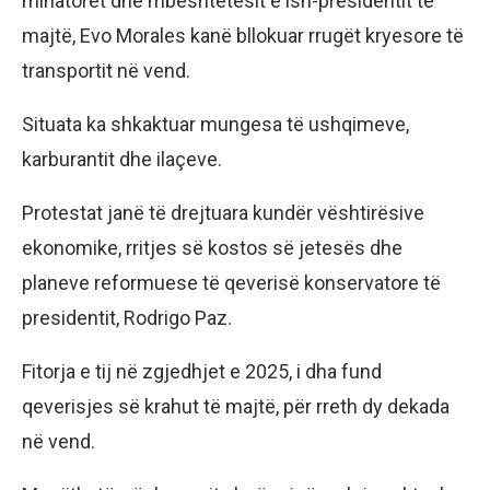
minatorët dhe mbështetësit e ish-presidentit të
majtë, Evo Morales kanë bllokuar rrugët kryesore të
transportit në vend.
Situata ka shkaktuar mungesa të ushqimeve,
karburantit dhe ilaçeve.
Protestat janë të drejtuara kundër vështirësive
ekonomike, rritjes së kostos së jetesës dhe
planeve reformuese të qeverisë konservatore të
presidentit, Rodrigo Paz.
Fitorja e tij në zgjedhjet e 2025, i dha fund
qeverisjes së krahut të majtë, për rreth dy dekada
në vend.