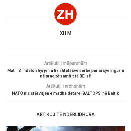
XH M
Artikulli i mëparshëm
Mali i Zi ndalon hyrjen e 87 shtetasve serbë për arsye sigurie
në prag të samitit të BE-së
Artikulli i ardhshëm
NATO nis stërvitjen e madhe detare ‘BALTOPS’ në Baltik
ARTIKUJ TË NDËRLIDHURA