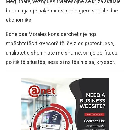
Megjithatë, vëzhguesit vlerësojnë se kriza aktuale
buron nga një pakënaqësi më e gjerë sociale dhe
ekonomike.
Edhe pse Morales konsiderohet një nga
mbështetësit kryesorë të lëvizjes protestuese,
analistët e shohin atë më shumë, si një përfitues
politik të situatës, sesa si nxitësin e saj kryesor.