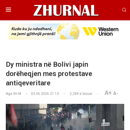
Dy ministra në Bolivi japin
dorëheqjen mes protestave
antiqeveritare
A+
A-
Nga
Xh M
03.06.2026 21:13
2,289
e lexuar