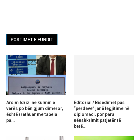
POSTIMET E FUNDIT
Arsim Idrizi në kulmin e
Editorial / Bisedimet pas
verës po bën gjum dimëror,
“perdeve” janë legjitime në
është rrethuar me tabela
diplomaci, por para
pa...
nënshkrimit patjetër të
ketë...