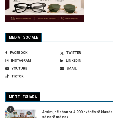
MEDIAT SOCIALE
FACEBOOK
TWITTER
INSTAGRAM
LINKEDIN
YOUTUBE
EMAIL
TIKTOK
MË TË LEXUARA
1
Arsim, në shtator 4.900 nxënës të klasës
së parë më pak