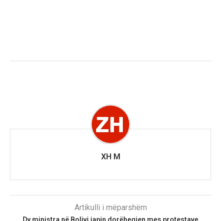
XH M
Artikulli i mëparshëm
Dy ministra në Bolivi japin dorëheqjen mes protestave