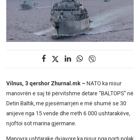
Vilnus, 3 qershor Zhurnal.mk –
NATO ka nisur
manovrën e saj të përvitshme detare “BALTOPS” në
Detin Baltik, me pjesëmarrjen e më shumë se 30
anijeve nga 15 vende dhe rreth 6 000 ushtarakëve,
njoftoi sot marina gjermane.
Manovra ushtarake dyjavore ka nisur nga porti polak