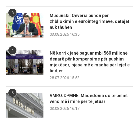
3
Mucunski: Qeveria punon për
zhbllokimin e eurointegrimeve, detajet
nuk thuhen
03.08.2026 16:35
4
Në korrik janë paguar mbi 560 milionë
denarë për kompensime për pushim
mjekësor, pjesa më e madhe për lejet e
lindjes
28.07.2026 15:52
5
VMRO‑DPMNE: Maqedonia do të bëhet
vend më i mirë për të jetuar
03.08.2026 16:17