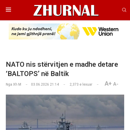
NATO nis stërvitjen e madhe detare
‘BALTOPS’ në Baltik
A+
A-
Nga
Xh M
03.06.2026 21:14
2,373
e lexuar