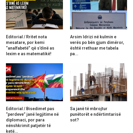
Editorial / Rritet nota
Arsim Idrizi në kulmin e
mesatare, por kemi
verës po bën gjum dimëror,
“analfabetë” që s’dinë as
është rrethuar me tabela
lexim e as matematikë!
pa...
Editorial / Bisedimet pas
Sa janë të mbrojtur
“perdeve” janë legjitime në
punëtorët e ndërtimtarisë
diplomaci, por para
sot?
nënshkrimit patjetër të
ketë...