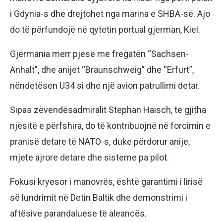
i Gdynia-s dhe drejtohet nga marina e SHBA-së. Ajo
do të përfundojë në qytetin portual gjerman, Kiel.
Gjermania merr pjesë me fregatën “Sachsen-
Anhalt”, dhe anijet “Braunschweig” dhe “Erfurt”,
nëndetësen U34 si dhe një avion patrullimi detar.
Sipas zëvendësadmiralit Stephan Haisch, të gjitha
njësitë e përfshira, do të kontribuojnë në forcimin e
pranisë detare të NATO-s, duke përdorur anije,
mjete ajrore detare dhe sisteme pa pilot.
Fokusi kryesor i manovrës, është garantimi i lirisë
së lundrimit në Detin Baltik dhe demonstrimi i
aftësive parandaluese të aleancës.