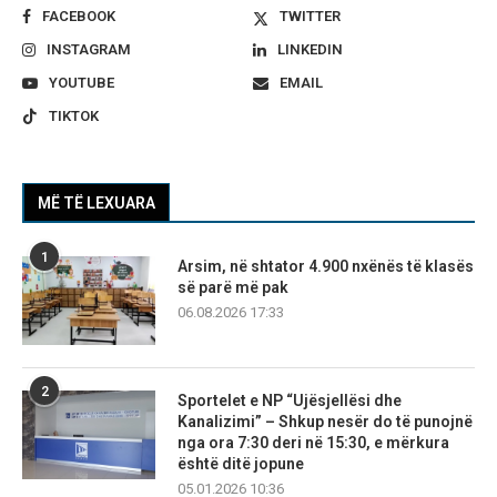
FACEBOOK
TWITTER
INSTAGRAM
LINKEDIN
YOUTUBE
EMAIL
TIKTOK
MË TË LEXUARA
1
Arsim, në shtator 4.900 nxënës të klasës
së parë më pak
06.08.2026 17:33
2
Sportelet e NP “Ujësjellësi dhe
Kanalizimi” – Shkup nesër do të punojnë
nga ora 7:30 deri në 15:30, e mërkura
është ditë jopune
05.01.2026 10:36