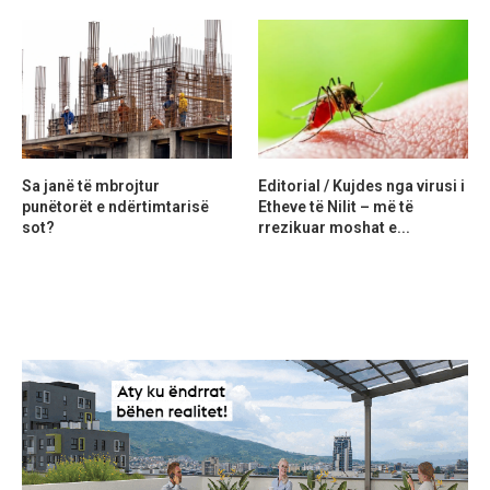
Sa janë të mbrojtur
Editorial / Kujdes nga virusi i
punëtorët e ndërtimtarisë
Etheve të Nilit – më të
sot?
rrezikuar moshat e...