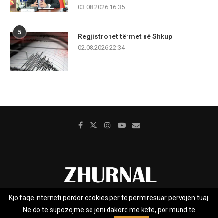
03.08.2026 16:35
5
Regjistrohet tërmet në Shkup
02.08.2026 22:34
Kjo faqe interneti përdor cookies për të përmirësuar përvojën tuaj.
Rreth nesh
Impresumi
Marketing
Kontakt
Ne do të supozojmë se jeni dakord me këtë, por mund të
Privacy Policy