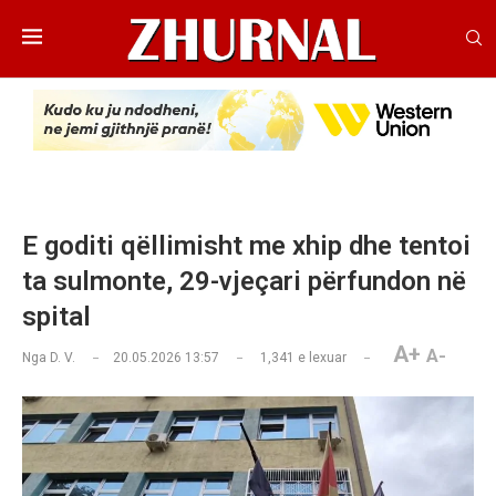
​E goditi qëllimisht me xhip dhe tentoi
ta sulmonte, 29-vjeçari përfundon në
spital
A+
A-
Nga
D. V.
20.05.2026 13:57
1,341
e lexuar