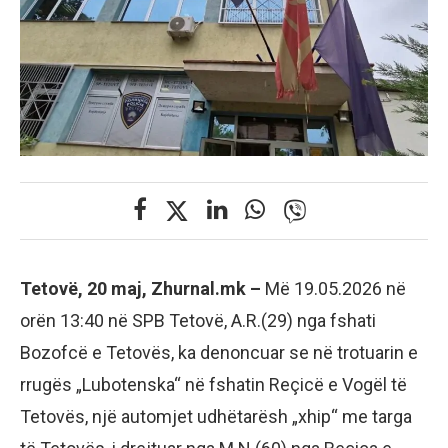
Tetovë, 20 maj, Zhurnal.mk –
Më 19.05.2026 në
orën 13:40 në SPB Tetovë, A.R.(29) nga fshati
Bozofcë e Tetovës, ka denoncuar se në trotuarin e
rrugës „Lubotenska“ në fshatin Reçicë e Vogël të
Tetovës, një automjet udhëtarësh „xhip“ me targa