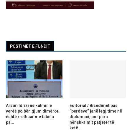
POSTIMET E FUNDIT
Arsim Idrizi në kulmin e
Editorial / Bisedimet pas
verës po bën gjum dimëror,
“perdeve” janë legjitime në
është rrethuar me tabela
diplomaci, por para
pa...
nënshkrimit patjetër të
ketë...