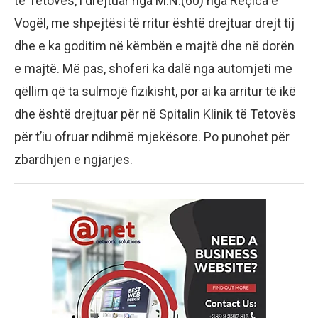
të Tetovës, i drejtuar nga M.N.(60) nga Reçica e
Vogël, me shpejtësi të rritur është drejtuar drejt tij
dhe e ka goditim në këmbën e majtë dhe në dorën
e majtë. Më pas, shoferi ka dalë nga automjeti me
qëllim që ta sulmojë fizikisht, por ai ka arritur të ikë
dhe është drejtuar për në Spitalin Klinik të Tetovës
për t’iu ofruar ndihmë mjekësore. Po punohet për
zbardhjen e ngjarjes.