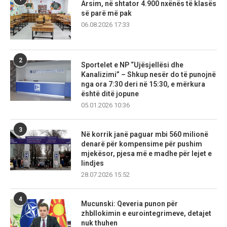
Arsim, në shtator 4.900 nxënës të klasës
së parë më pak
06.08.2026 17:33
2
Sportelet e NP “Ujësjellësi dhe
Kanalizimi” – Shkup nesër do të punojnë
nga ora 7:30 deri në 15:30, e mërkura
është ditë jopune
05.01.2026 10:36
3
Në korrik janë paguar mbi 560 milionë
denarë për kompensime për pushim
mjekësor, pjesa më e madhe për lejet e
lindjes
28.07.2026 15:52
4
Mucunski: Qeveria punon për
zhbllokimin e eurointegrimeve, detajet
nuk thuhen