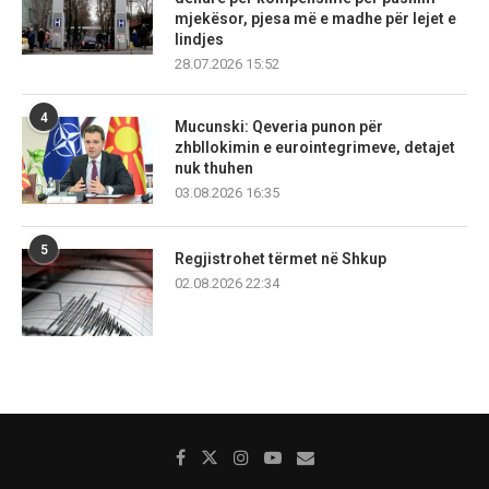
mjekësor, pjesa më e madhe për lejet e
lindjes
28.07.2026 15:52
4
Mucunski: Qeveria punon për
zhbllokimin e eurointegrimeve, detajet
nuk thuhen
03.08.2026 16:35
5
Regjistrohet tërmet në Shkup
02.08.2026 22:34