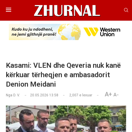
Kasami: VLEN dhe Qeveria nuk kanë
kërkuar tërheqjen e ambasadorit
Denion Meidani
A+
A-
Nga
D. V.
20.05.2026 13:58
2,007
e lexuar