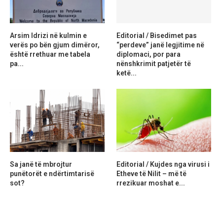
Arsim Idrizi në kulmin e
Editorial / Bisedimet pas
verës po bën gjum dimëror,
“perdeve” janë legjitime në
është rrethuar me tabela
diplomaci, por para
pa...
nënshkrimit patjetër të
ketë...
Sa janë të mbrojtur
Editorial / Kujdes nga virusi i
punëtorët e ndërtimtarisë
Etheve të Nilit – më të
sot?
rrezikuar moshat e...