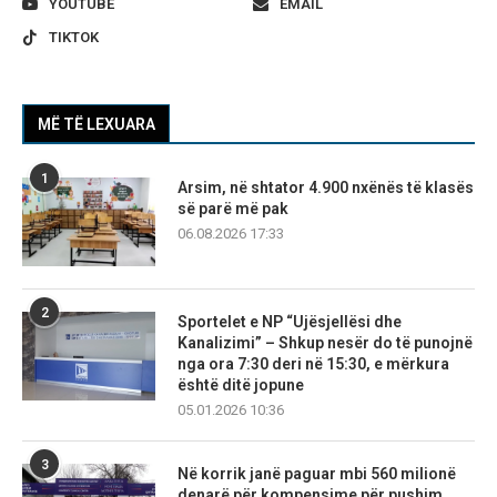
YOUTUBE
EMAIL
TIKTOK
MË TË LEXUARA
1
Arsim, në shtator 4.900 nxënës të klasës
së parë më pak
06.08.2026 17:33
2
Sportelet e NP “Ujësjellësi dhe
Kanalizimi” – Shkup nesër do të punojnë
nga ora 7:30 deri në 15:30, e mërkura
është ditë jopune
05.01.2026 10:36
3
Në korrik janë paguar mbi 560 milionë
denarë për kompensime për pushim