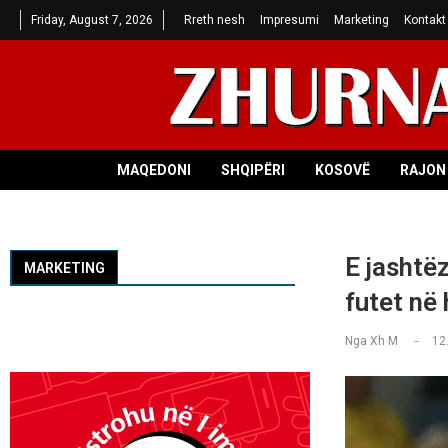
Friday, August 7, 2026
Rreth nesh
Impresumi
Marketing
Kontakt
MAQEDONI
SHQIPËRI
KOSOVË
RAJON 
E jashtë
MARKETING
futet në 
Nga
Xh M
12