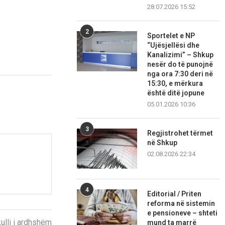
28.07.2026 15:52
2
Sportelet e NP
“Ujësjellësi dhe
Kanalizimi” – Shkup
nesër do të punojnë
nga ora 7:30 deri në
15:30, e mërkura
është ditë jopune
05.01.2026 10:36
3
Regjistrohet tërmet
në Shkup
02.08.2026 22:34
4
Editorial / Priten
reforma në sistemin
e pensioneve – shteti
kulli i ardhshëm
mund ta marrë