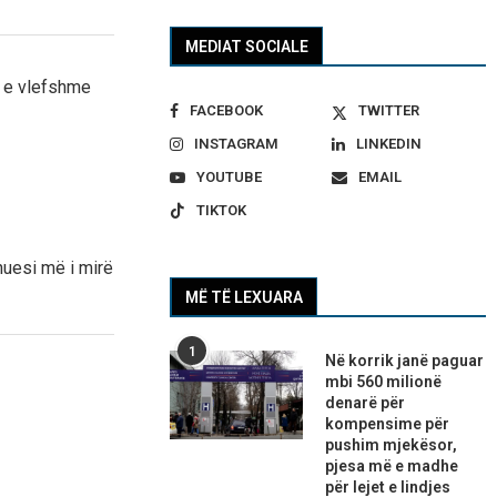
MEDIAT SOCIALE
n e vlefshme
FACEBOOK
TWITTER
INSTAGRAM
LINKEDIN
YOUTUBE
EMAIL
TIKTOK
nuesi më i mirë
MË TË LEXUARA
1
Në korrik janë paguar
mbi 560 milionë
denarë për
kompensime për
pushim mjekësor,
pjesa më e madhe
për lejet e lindjes