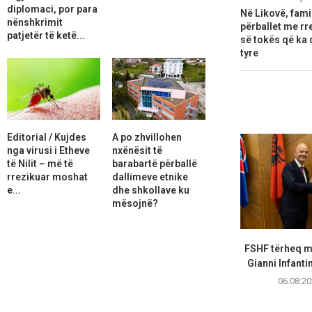
diplomaci, por para
Në Likovë, fami
nënshkrimit
përballet me rr
patjetër të ketë...
së tokës që ka
tyre
Editorial / Kujdes
A po zhvillohen
nga virusi i Etheve
nxënësit të
të Nilit – më të
barabartë përballë
rrezikuar moshat
dallimeve etnike
e...
dhe shkollave ku
mësojnë?
FSHF tërheq m
Gianni Infanti
06.08.20