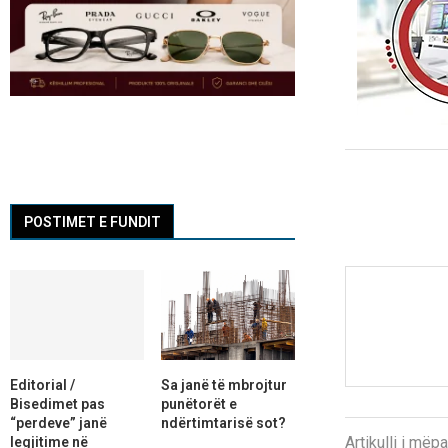
POSTIMET E FUNDIT
Editorial /
Sa janë të mbrojtur
Bisedimet pas
punëtorët e
“perdeve” janë
ndërtimtarisë sot?
Artikulli i më
legjitime në