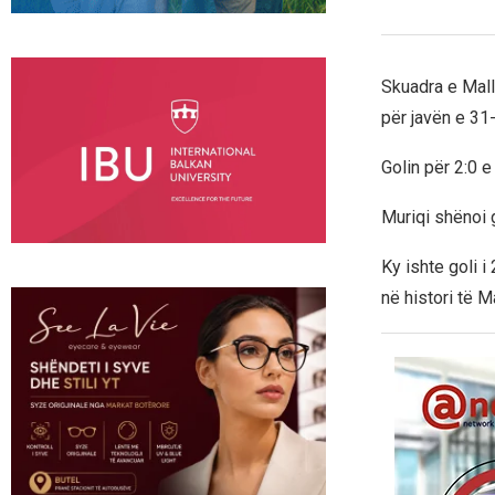
Skuadra e Mall
për javën e 31-
Golin për 2:0 
Muriqi shënoi 
Ky ishte goli i
në histori të M