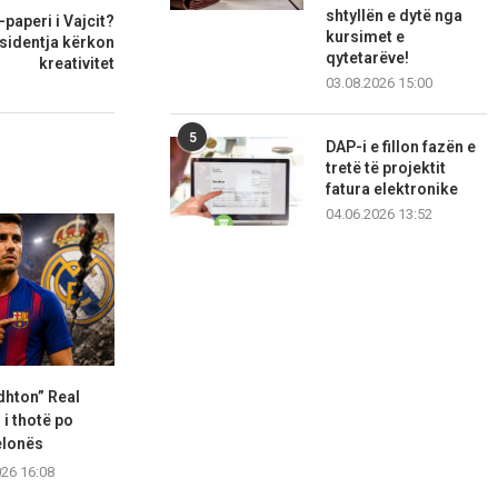
shtyllën e dytë nga
-paperi i Vajcit?
kursimet e
esidentja kërkon
qytetarëve!
kreativitet
03.08.2026 15:00
5
DAP-i e fillon fazën e
tretë të projektit
fatura elektronike
04.06.2026 13:52
dhton” Real
Deschamps refuzoi një ofertë
Flick telefon
 i thotë po
multimilionëshe
Rodrin për t
elonës
06.08.2026 16:04
06.08.2
026 16:08