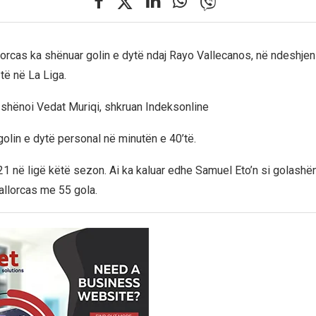
orcas ka shënuar golin e dytë ndaj Rayo Vallecanos, në ndeshje
të në La Liga.
e shënoi Vedat Muriqi, shkruan Indeksonline
golin e dytë personal në minutën e 40’të.
 21 në ligë këtë sezon. Ai ka kaluar edhe Samuel Eto’n si golashë
allorcas me 55 gola.