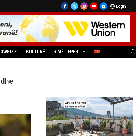
Login
HOWBIZZ
KULTURË
+ MË TEPËR…
 dhe