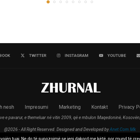
BOOK
TWITTER
INSTAGRAM
YOUTUBE
h nesh
Impresumi
Marketing
Kontakt
Privacy P
ve e pavarur, e themeluar në vitin 2009, që e mbulon Maqedoninë, Kosovën,
@2026 - All Right Reserved. Designed and Developed by
Anet.Com.Mk
rvojën tuaj. Ne do të supozojmë se jeni dakord me këtë, por mund të çreg