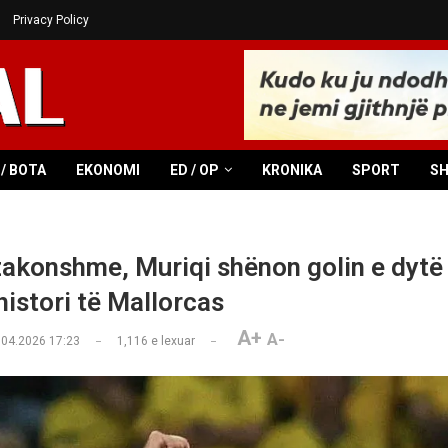
Privacy Policy
/ BOTA
EKONOMI
ED / OP
KRONIKA
SPORT
S
zakonshme, Muriqi shënon golin e dytë
histori të Mallorcas
A+
A-
.04.2026 17:23
1,116
e lexuar