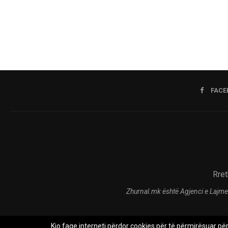
FACE
Rret
Zhurnal.mk është Agjenci e Lajme
Kjo faqe interneti përdor cookies për të përmirësuar pë