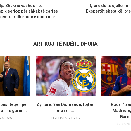
lja Shukriu vazhdon të
Çfarë do të sjellë non
ezik serioz për shkak të çarjes
Ekspertët skeptikë, pr
 dëmtuar dhe ndarë oborrin e
ARTIKUJ TË NDËRLIDHURA
bështetjen për
Zyrtare: Yan Diomande, lojtari
Rodri “tra
non në garën...
më i ri i...
Madridin,
Barc
26 16:53
06.08.2026 16:15
06.08.2