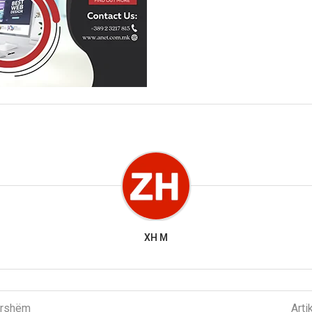
XH M
parshëm
Arti