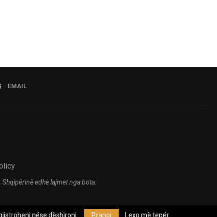
EMAIL
olicy
 Shqipërinë edhe lajmet nga bota.
jistroheni nëse dëshironi.
Pranoj
Lexo më tepër