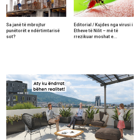
Sa janë të mbrojtur
Editorial / Kujdes nga virusi i
punëtorët e ndërtimtarisë
Etheve të Nilit – më të
sot?
rrezikuar moshat e...