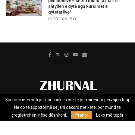
pensioneve – shteti mund ta marrë
shtyllën e dytë nga kursimet e
qytetarëve!
03.08.2026 15:00
Kjo faqe interneti përdor cookies për të përmirësuar përvojën tuaj.
Rreth nesh
Impresumi
Marketing
Kontakt
Ne do të supozojmë se jeni dakord me këtë, por mund të
Privacy Policy
çregjistroheni nëse dëshironi.
Pranoj
Lexo më tepër
Zhurnal.mk është Agjenci e Lajmeve e pavarur, e themeluar në vitin
2009, që e mbulon Maqedoninë, Kosovën, Shqipërinë edhe lajmet
nga bota.