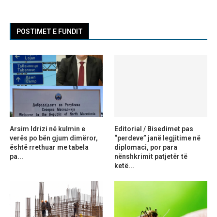
POSTIMET E FUNDIT
Arsim Idrizi në kulmin e
Editorial / Bisedimet pas
verës po bën gjum dimëror,
“perdeve” janë legjitime në
është rrethuar me tabela
diplomaci, por para
pa...
nënshkrimit patjetër të
ketë...