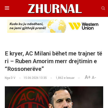
E kryer, AC Milani bëhet me trajner të
ri – Ruben Amorim merr drejtimin e
“Rossonerëve”
A+
A-
Nga
D V
15.06.2026 13:35
1,862
e lexuar