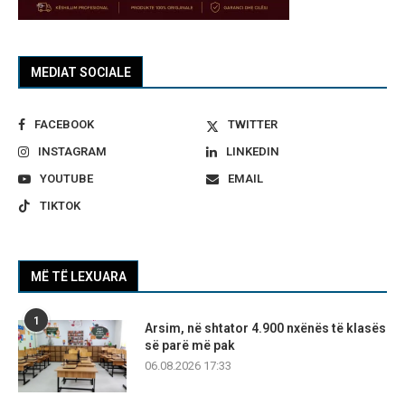
MEDIAT SOCIALE
FACEBOOK
TWITTER
INSTAGRAM
LINKEDIN
YOUTUBE
EMAIL
TIKTOK
MË TË LEXUARA
1
Arsim, në shtator 4.900 nxënës të klasës
së parë më pak
06.08.2026 17:33