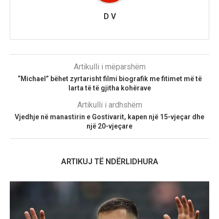
D V
Artikulli i mëparshëm
“Michael” bëhet zyrtarisht filmi biografik me fitimet më të
larta të të gjitha kohërave
Artikulli i ardhshëm
Vjedhje në manastirin e Gostivarit, kapen një 15-vjeçar dhe
një 20-vjeçare
ARTIKUJ TË NDËRLIDHURA