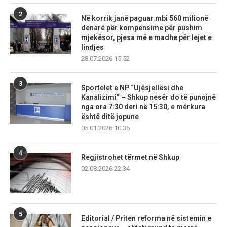
2
Në korrik janë paguar mbi 560 milionë
denarë për kompensime për pushim
mjekësor, pjesa më e madhe për lejet e
lindjes
28.07.2026 15:52
3
Sportelet e NP “Ujësjellësi dhe
Kanalizimi” – Shkup nesër do të punojnë
nga ora 7:30 deri në 15:30, e mërkura
është ditë jopune
05.01.2026 10:36
4
Regjistrohet tërmet në Shkup
02.08.2026 22:34
5
Editorial / Priten reforma në sistemin e