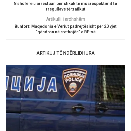
8 shoferë u arrestuan për shkak të mosrespektimit të
rregullave të trafikut
Artikulli i ardhshëm
Bunfort: Maqedonia e Veriut padrejtësisht për 20 vjet
“qëndron në rrethojën” e BE-së
ARTIKUJ TË NDËRLIDHURA