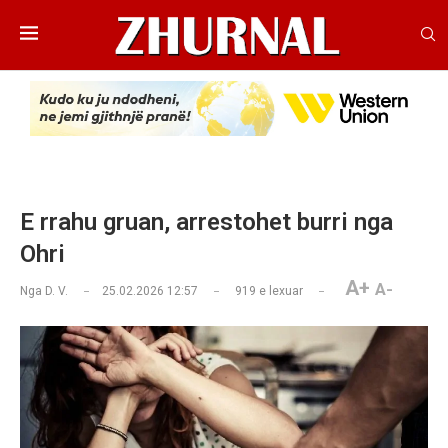
E rrahu gruan, arrestohet burri nga
Ohri
A+
A-
Nga
D. V.
25.02.2026 12:57
919
e lexuar