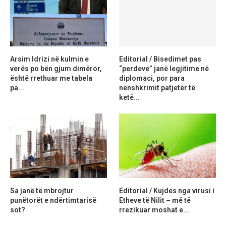
Arsim Idrizi në kulmin e
Editorial / Bisedimet pas
verës po bën gjum dimëror,
“perdeve” janë legjitime në
është rrethuar me tabela
diplomaci, por para
pa...
nënshkrimit patjetër të
ketë...
Sa janë të mbrojtur
Editorial / Kujdes nga virusi i
punëtorët e ndërtimtarisë
Etheve të Nilit – më të
sot?
rrezikuar moshat e...