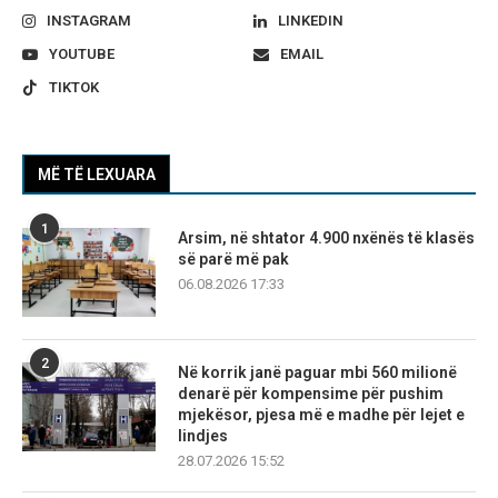
INSTAGRAM
LINKEDIN
YOUTUBE
EMAIL
TIKTOK
MË TË LEXUARA
1
Arsim, në shtator 4.900 nxënës të klasës
së parë më pak
06.08.2026 17:33
2
Në korrik janë paguar mbi 560 milionë
denarë për kompensime për pushim
mjekësor, pjesa më e madhe për lejet e
lindjes
28.07.2026 15:52