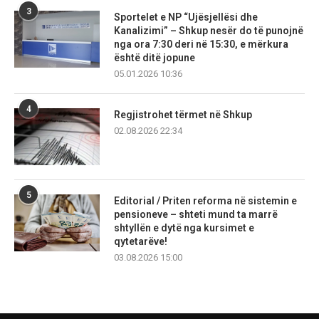
3
Sportelet e NP “Ujësjellësi dhe
Kanalizimi” – Shkup nesër do të punojnë
nga ora 7:30 deri në 15:30, e mërkura
është ditë jopune
05.01.2026 10:36
4
Regjistrohet tërmet në Shkup
02.08.2026 22:34
5
Editorial / Priten reforma në sistemin e
pensioneve – shteti mund ta marrë
shtyllën e dytë nga kursimet e
qytetarëve!
03.08.2026 15:00