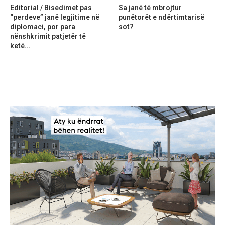
Editorial / Bisedimet pas
Sa janë të mbrojtur
“perdeve” janë legjitime në
punëtorët e ndërtimtarisë
diplomaci, por para
sot?
nënshkrimit patjetër të
ketë...