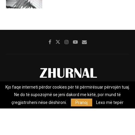
Kjo faqe interneti përdor cookies për të përmirësuar përvojën tuaj.
Rreth nesh
Impresumi
Marketing
Kontakt
Ne do të supozojmë se jeni dakord me këtë, por mund të
Privacy Policy
çregjistroheni nëse dëshironi.
Pranoj
Lexo më tepër
Zhurnal.mk është Agjenci e Lajmeve e pavarur, e themeluar në vitin
2009, që e mbulon Maqedoninë, Kosovën, Shqipërinë edhe lajmet
nga bota.
@2026 - All Right Reserved. Designed and Developed by