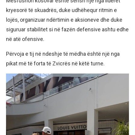
Mesfushori kosovar është sërish një nga liderët
kryesorë të skuadrës, duke udhëhequr ritmin e
lojës, organizuar ndërtimin e aksioneve dhe duke
siguruar stabilitet si në fazën defensive ashtu edhe
në atë ofensive.
Përvoja e tij në ndeshje të mëdha është një nga
pikat më të forta të Zvicrës në këtë turne.