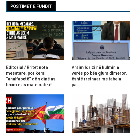
POSTIMET E FUNDIT
Editorial / Rritet nota
Arsim Idrizi në kulmin e
mesatare, por kemi
verës po bën gjum dimëror,
“analfabetë” që s’dinë as
është rrethuar me tabela
lexim e as matematikë!
pa...