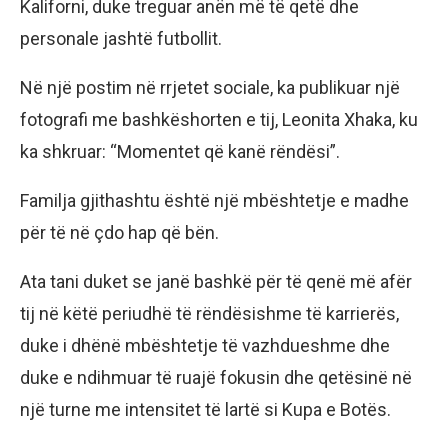
Kaliforni, duke treguar anën më të qetë dhe
personale jashtë futbollit.
Në një postim në rrjetet sociale, ka publikuar një
fotografi me bashkëshorten e tij, Leonita Xhaka, ku
ka shkruar: “Momentet që kanë rëndësi”.
Familja gjithashtu është një mbështetje e madhe
për të në çdo hap që bën.
Ata tani duket se janë bashkë për të qenë më afër
tij në këtë periudhë të rëndësishme të karrierës,
duke i dhënë mbështetje të vazhdueshme dhe
duke e ndihmuar të ruajë fokusin dhe qetësinë në
një turne me intensitet të lartë si Kupa e Botës.