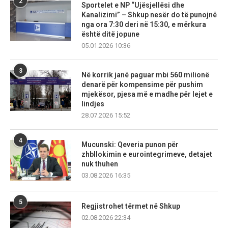
2
Sportelet e NP “Ujësjellësi dhe
Kanalizimi” – Shkup nesër do të punojnë
nga ora 7:30 deri në 15:30, e mërkura
është ditë jopune
05.01.2026 10:36
3
Në korrik janë paguar mbi 560 milionë
denarë për kompensime për pushim
mjekësor, pjesa më e madhe për lejet e
lindjes
28.07.2026 15:52
4
Mucunski: Qeveria punon për
zhbllokimin e eurointegrimeve, detajet
nuk thuhen
03.08.2026 16:35
5
Regjistrohet tërmet në Shkup
02.08.2026 22:34