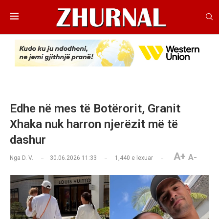
Edhe në mes të Botërorit, Granit
Xhaka nuk harron njerëzit më të
dashur
A+
A-
Nga
D. V.
30.06.2026 11:33
1,440
e lexuar