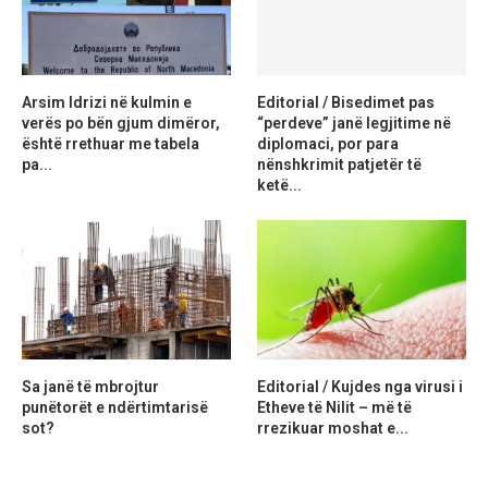
Arsim Idrizi në kulmin e
Editorial / Bisedimet pas
verës po bën gjum dimëror,
“perdeve” janë legjitime në
është rrethuar me tabela
diplomaci, por para
pa...
nënshkrimit patjetër të
ketë...
Sa janë të mbrojtur
Editorial / Kujdes nga virusi i
punëtorët e ndërtimtarisë
Etheve të Nilit – më të
sot?
rrezikuar moshat e...