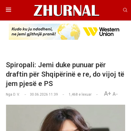
Spiropali: Jemi duke punuar për
draftin për Shqipërinë e re, do vijoj të
jem pjesë e PS
A+
A-
Nga
D. V.
30.06.2026 11:39
1,468
e lexuar