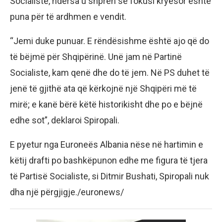
Socialiste, ndërsa u shpreh se fokusi kryesor është
puna për të ardhmen e vendit.
“Jemi duke punuar. E rëndësishme është ajo që do
të bëjmë për Shqipërinë. Unë jam në Partinë
Socialiste, kam qenë dhe do të jem. Në PS duhet të
jenë të gjithë ata që kërkojnë një Shqipëri më të
mirë; e kanë bërë këtë historikisht dhe po e bëjnë
edhe sot”, deklaroi Spiropali.
E pyetur nga Euroneës Albania nëse në hartimin e
këtij drafti po bashkëpunon edhe me figura të tjera
të Partisë Socialiste, si Ditmir Bushati, Spiropali nuk
dha një përgjigje./euronews/