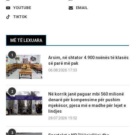
YOUTUBE
EMAIL
TIKTOK
MË TË LEXUARA
1
Arsim, në shtator 4.900 nxënës të klasës
së parë më pak
06.08.2026 17:33
2
Në korrik janë paguar mbi 560 milionë
denarë për kompensime për pushim
mjekësor, pjesa më e madhe për lejet e
lindjes
28.07.2026 15:52
3