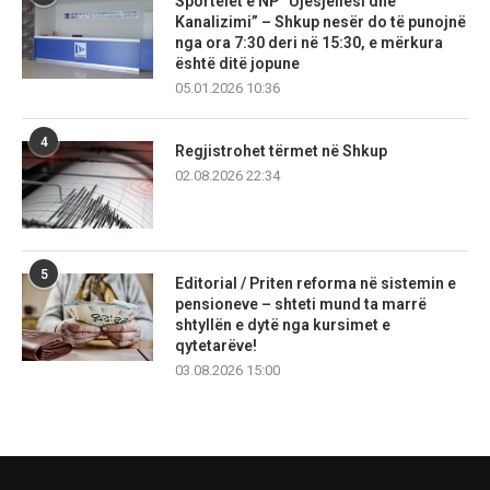
Sportelet e NP “Ujësjellësi dhe
Kanalizimi” – Shkup nesër do të punojnë
nga ora 7:30 deri në 15:30, e mërkura
është ditë jopune
05.01.2026 10:36
4
Regjistrohet tërmet në Shkup
02.08.2026 22:34
5
Editorial / Priten reforma në sistemin e
pensioneve – shteti mund ta marrë
shtyllën e dytë nga kursimet e
qytetarëve!
03.08.2026 15:00