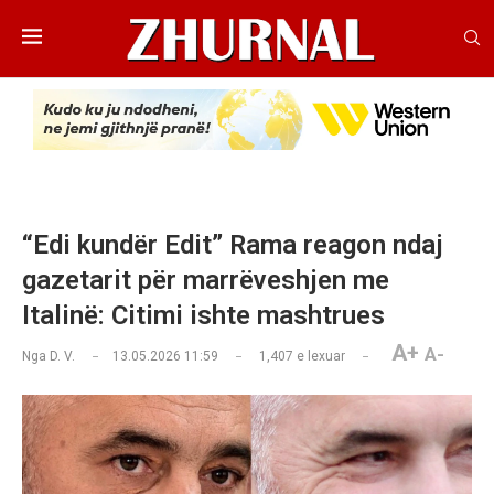
“Edi kundër Edit” Rama reagon ndaj
gazetarit për marrëveshjen me
Italinë: Citimi ishte mashtrues
A+
A-
Nga
D. V.
13.05.2026 11:59
1,407
e lexuar