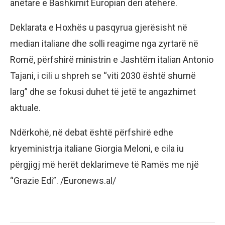
anëtare e Bashkimit Europian deri atëherë.
Deklarata e Hoxhës u pasqyrua gjerësisht në
median italiane dhe solli reagime nga zyrtarë në
Romë, përfshirë ministrin e Jashtëm italian Antonio
Tajani, i cili u shpreh se “viti 2030 është shumë
larg” dhe se fokusi duhet të jetë te angazhimet
aktuale.
Ndërkohë, në debat është përfshirë edhe
kryeministrja italiane Giorgia Meloni, e cila iu
përgjigj më herët deklarimeve të Ramës me një
“Grazie Edi”. /Euronews.al/