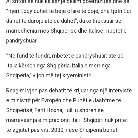
Ai shton se nuk ka asnjë qëllim polemizues dhe se
“njëri Eddy duhet të bëjë çfarë të dojë, dhe tjetri Edi
duhet të durojë atë që duhet”, duke theksuar se
marrëdhënia mes Shqipërisë dhe Italisë mbetet e
pandryshuar.
“Në fund të fundit, mbetet e pandryshuar: atë që
Italia kërkon nga Shqipëria, Italia e merr nga
Shqipëria,” vijon më tej kryeministri.
Reagimi vjen pas debatit të krijuar nga një intervistë
e ministrit për Evropën dhe Punët e Jashtme të
Shqipërisë, Ferit Hoxha, i cili u shpreh se
marrëveshja e migracionit Itali–Shqipëri nuk pritet
të zgjatet pas vitit 2030, nëse Shqipëria bëhet