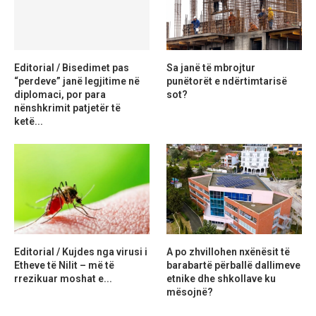
Editorial / Bisedimet pas
Sa janë të mbrojtur
“perdeve” janë legjitime në
punëtorët e ndërtimtarisë
diplomaci, por para
sot?
nënshkrimit patjetër të
ketë...
Editorial / Kujdes nga virusi i
A po zhvillohen nxënësit të
Etheve të Nilit – më të
barabartë përballë dallimeve
rrezikuar moshat e...
etnike dhe shkollave ku
mësojnë?