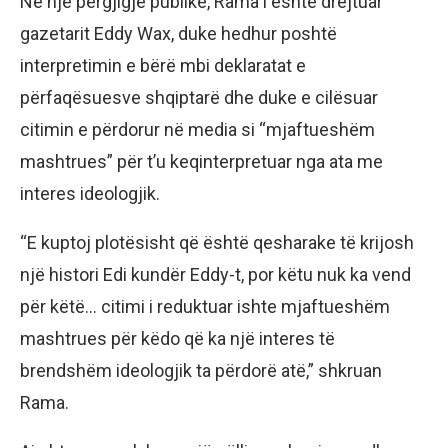
Në një përgjigje publike, Rama i është drejtuar
gazetarit Eddy Wax, duke hedhur poshtë
interpretimin e bërë mbi deklaratat e
përfaqësuesve shqiptarë dhe duke e cilësuar
citimin e përdorur në media si “mjaftueshëm
mashtrues” për t’u keqinterpretuar nga ata me
interes ideologjik.
“E kuptoj plotësisht që është qesharake të krijosh
një histori Edi kundër Eddy-t, por këtu nuk ka vend
për këtë… citimi i reduktuar ishte mjaftueshëm
mashtrues për këdo që ka një interes të
brendshëm ideologjik ta përdorë atë,” shkruan
Rama.