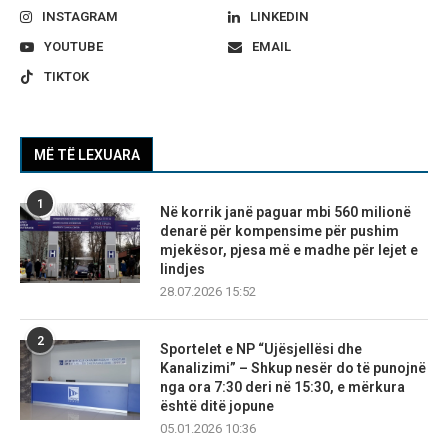
INSTAGRAM
LINKEDIN
YOUTUBE
EMAIL
TIKTOK
MË TË LEXUARA
1
Në korrik janë paguar mbi 560 milionë
denarë për kompensime për pushim
mjekësor, pjesa më e madhe për lejet e
lindjes
28.07.2026 15:52
2
Sportelet e NP “Ujësjellësi dhe
Kanalizimi” – Shkup nesër do të punojnë
nga ora 7:30 deri në 15:30, e mërkura
është ditë jopune
05.01.2026 10:36