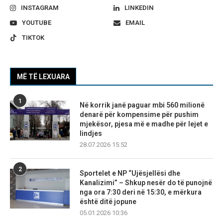
INSTAGRAM
LINKEDIN
YOUTUBE
EMAIL
TIKTOK
MË TË LEXUARA
1
Në korrik janë paguar mbi 560 milionë
denarë për kompensime për pushim
mjekësor, pjesa më e madhe për lejet e
lindjes
28.07.2026 15:52
2
Sportelet e NP “Ujësjellësi dhe
Kanalizimi” – Shkup nesër do të punojnë
nga ora 7:30 deri në 15:30, e mërkura
është ditë jopune
05.01.2026 10:36