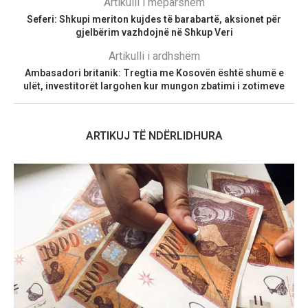
Artikulli i mëparshëm
Seferi: Shkupi meriton kujdes të barabartë, aksionet për
gjelbërim vazhdojnë në Shkup Veri
Artikulli i ardhshëm
Ambasadori britanik: Tregtia me Kosovën është shumë e
ulët, investitorët largohen kur mungon zbatimi i zotimeve
ARTIKUJ TË NDËRLIDHURA