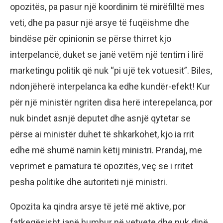
opozitës, pa pasur një koordinim të mirëfilltë mes
veti, dhe pa pasur një arsye të fuqëishme dhe
bindëse për opinionin se përse thirret kjo
interpelancë, duket se janë vetëm një tentim i lirë
marketingu politik që nuk “pi ujë tek votuesit”. Biles,
ndonjëherë interpelanca ka edhe kundër-efekt! Kur
për një ministër ngriten disa herë interepelanca, por
nuk bindet asnjë deputet dhe asnjë qytetar se
përse ai ministër duhet të shkarkohet, kjo ia rrit
edhe më shumë namin këtij ministri. Prandaj, me
veprimet e pamatura të opozitës, veç se i rritet
pesha politike dhe autoriteti një ministri.
Opozita ka qindra arsye të jetë më aktive, por
fatkeqësisht janë humbur në vetvete dhe nuk dinë