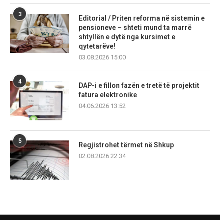
3
Editorial / Priten reforma në sistemin e
pensioneve – shteti mund ta marrë
shtyllën e dytë nga kursimet e
qytetarëve!
03.08.2026 15:00
4
DAP-i e fillon fazën e tretë të projektit
fatura elektronike
04.06.2026 13:52
5
Regjistrohet tërmet në Shkup
02.08.2026 22:34