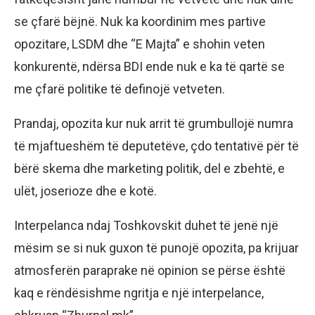
se çfarë bëjnë. Nuk ka koordinim mes partive
opozitare, LSDM dhe “E Majta” e shohin veten
konkurentë, ndërsa BDI ende nuk e ka të qartë se
me çfarë politike të definojë vetveten.
Prandaj, opozita kur nuk arrit të grumbullojë numra
të mjaftueshëm të deputetëve, çdo tentativë për të
bërë skema dhe marketing politik, del e zbehtë, e
ulët, joserioze dhe e kotë.
Interpelanca ndaj Toshkovskit duhet të jenë një
mësim se si nuk guxon të punojë opozita, pa krijuar
atmosferën paraprake në opinion se përse është
kaq e rëndësishme ngritja e një interpelance,