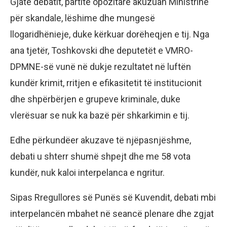
Gjatë debatit, partitë opozitare akuzuan Ministrinë
për skandale, lëshime dhe mungesë
llogaridhënieje, duke kërkuar dorëheqjen e tij. Nga
ana tjetër, Toshkovski dhe deputetët e VMRO-
DPMNE-së vunë në dukje rezultatet në luftën
kundër krimit, rritjen e efikasitetit të institucionit
dhe shpërbërjen e grupeve kriminale, duke
vlerësuar se nuk ka bazë për shkarkimin e tij.
Edhe përkundëer akuzave të njëpasnjëshme,
debati u shterr shumë shpejt dhe me 58 vota
kundër, nuk kaloi interpelanca e ngritur.
Sipas Rregullores së Punës së Kuvendit, debati mbi
interpelancën mbahet në seancë plenare dhe zgjat