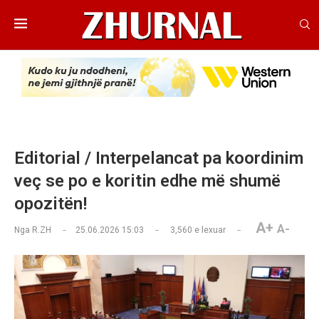
Editorial / Interpelancat pa koordinim
veç se po e koritin edhe më shumë
opozitën!
A+
A-
Nga
R.ZH
25.06.2026 15:03
3,560
e lexuar