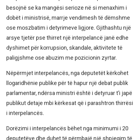
besojnë se ka mangësi serioze në si menaxhim i
dobët i ministrisë, marrje vendimesh të dëmshme
ose moszbatim i detyrimeve ligjore. Gjithashtu një
arsye tjetër pse thirret një interpelancë janë edhe
dyshimet për korrupsion, skandale, aktivitete të
paligjshme ose abuzim me pozicionin zyrtar.
Nëpërmjet interpelancës, nga deputetët kërkohet
llogaridhënie publike për të hapur një debat publik
parlamentar, ndërsa ministri është i detyruar t’i japë
publikut detaje mbi kërkesat që i parashtron thirrësi
i interpelancës.
Dorëzimi i interpelancës bëhet nga minimumi i 20
deputetëve dhe duhet të përmbajë një shpjegim të