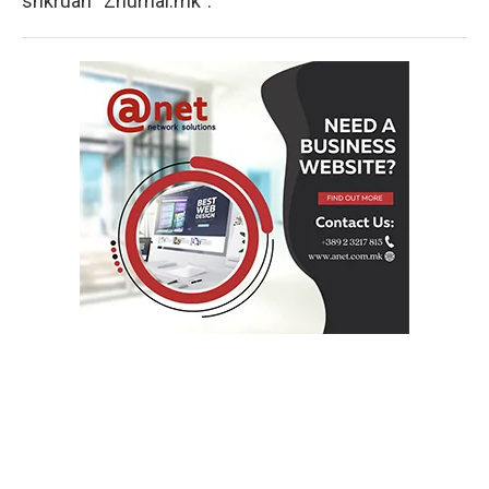
shkruan “Zhurnal.mk”.