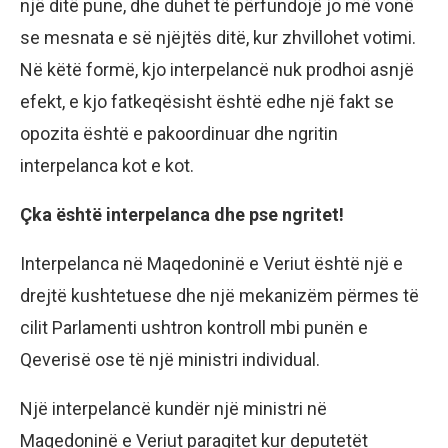
një ditë pune, dhe duhet të përfundojë jo më vonë
se mesnata e së njëjtës ditë, kur zhvillohet votimi.
Në këtë formë, kjo interpelancë nuk prodhoi asnjë
efekt, e kjo fatkeqësisht është edhe një fakt se
opozita është e pakoordinuar dhe ngritin
interpelanca kot e kot.
Çka është interpelanca dhe pse ngritet!
Interpelanca në Maqedoninë e Veriut është një e
drejtë kushtetuese dhe një mekanizëm përmes të
cilit Parlamenti ushtron kontroll mbi punën e
Qeverisë ose të një ministri individual.
Një interpelancë kundër një ministri në
Maqedoninë e Veriut paraqitet kur deputetët