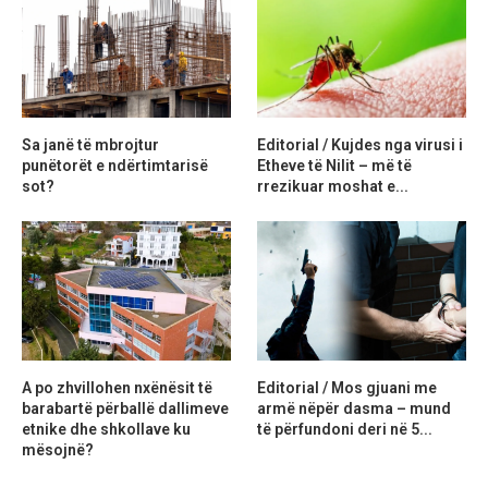
Sa janë të mbrojtur
Editorial / Kujdes nga virusi i
punëtorët e ndërtimtarisë
Etheve të Nilit – më të
sot?
rrezikuar moshat e...
A po zhvillohen nxënësit të
Editorial / Mos gjuani me
barabartë përballë dallimeve
armë nëpër dasma – mund
etnike dhe shkollave ku
të përfundoni deri në 5...
mësojnë?