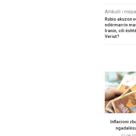
Artikulli i më
Rubio akuzon v
ndërmarrin mas
Iranin, cili ësh
Veriut?
Inflacioni zb
ngadalësua
07.08.20