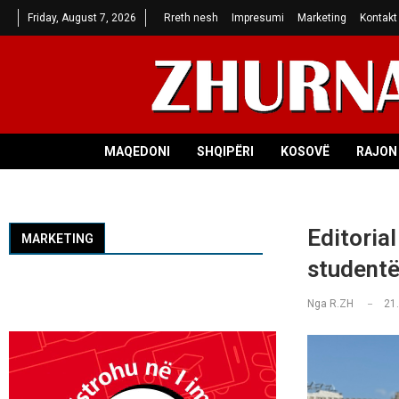
Friday, August 7, 2026
Rreth nesh
Impresumi
Marketing
Kontakt
MAQEDONI
SHQIPËRI
KOSOVË
RAJON 
Editorial
MARKETING
studentë
Nga
R.ZH
21