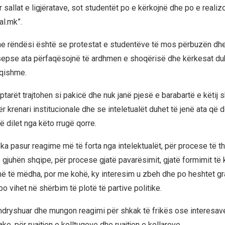
 sallat e ligjëratave, sot studentët po e kërkojnë dhe po e realizo
al.mk”.
me rëndësi është se protestat e studentëve të mos përbuzën dh
epse ata përfaqësojnë të ardhmen e shoqërisë dhe kërkesat duh
uqishme.
tarët trajtohen si pakicë dhe nuk janë pjesë e barabartë e këtij s
r krenari institucionale dhe se inteletualët duhet të jenë ata që d
të dilet nga këto rrugë qorre.
 ka pasur reagime më të forta nga intelektualët, për procese të t
ë gjuhën shqipe, për procese gjatë pavarësimit, gjatë formimit të 
më të mëdha, por me kohë, ky interesim u zbeh dhe po heshtet gra
 vihet në shërbim të plotë të partive politike.
 ndryshuar dhe mungon reagimi për shkak të frikës ose interesav
ake, për ruajtjen e kolltuqeve dhe ruajtjen e kollareve.