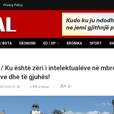
Privacy Policy
/ BOTA
EKONOMI
ED / OP
KRONIKA
SPORT
S
 / Ku është zëri i intelektualëve në mbro
ve dhe të gjuhës!
A+
A-
.05.2026 21:43
4,498
e lexuar