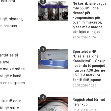
 deklaroi
2
Në korrik janë paguar
mbi 560 milionë
denarë për
kompensime për
që, sipas tij,
pushim mjekësor,
e, shkruan
pjesa më e madhe
për lejet e lindjes
28.07.2026 15:52
3
Sportelet e NP
entët se si
“Ujësjellësi dhe
Kanalizimi” – Shkup
ë tyre.
nesër do të punojnë
dhe me zë më të
nga ora 7:30 deri në
15:30, e mërkura
aë që e kanë
është ditë jopune
suar, në gjuhën
05.01.2026 10:36
4
Regjistrohet tërmet
 kur të dalin
në Shkup
të që nuk e
02.08.2026 22:34