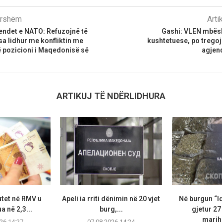
parshëm
Arti
endet e NATO: Refuzojnë të
Gashi: VLEN mbës
a lidhur me konfliktin me
kushtetuese, po trego
të pozicioni i Maqedonisë së
agjen
ARTIKUJ TË NDËRLIDHURA
utet në RMV u
Apeli ia rriti dënimin në 20 vjet
Në burgun “I
 në 2,3...
burg,...
gjetur 2
marih
26 14:27
07.08.2026 14:24