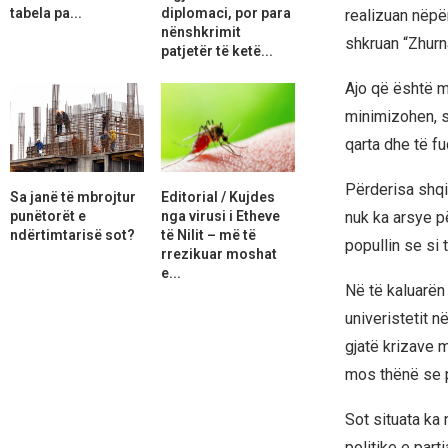
tabela pa...
diplomaci, por para
realizuan nëpër
nënshkrimit
shkruan “Zhurn
patjetër të ketë...
Ajo që është 
minimizohen, s
qarta dhe të f
Përderisa shqip
Sa janë të mbrojtur
Editorial / Kujdes
punëtorët e
nga virusi i Etheve
nuk ka arsye pë
ndërtimtarisë sot?
të Nilit – më të
popullin se si 
rrezikuar moshat
e...
Në të kaluarën
univeristetit n
gjatë krizave 
mos thënë se po
Sot situata ka
politike e parti