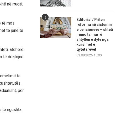
jnë në rrugë,
5
Editorial / Priten
e të mos
reforma në sistemin
e pensioneve – shteti
et të jenë të
mund ta marrë
shtyllën e dytë nga
kursimet e
hteti, atëherë
qytetarëve!
03.08.2026 15:00
o të drejtojnë
hemelimit të
kushtetutës,
dualisht, për
e të ngushta