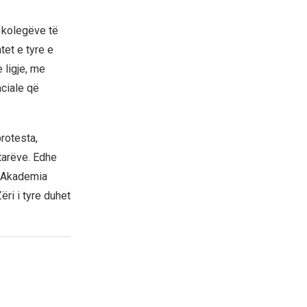
 kolegëve të
et e tyre e
 ligje, me
nciale që
rotesta,
tarëve. Edhe
e Akademia
ëri i tyre duhet