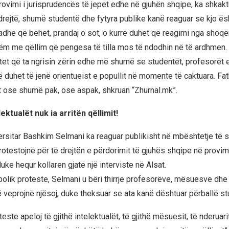
rovimi i jurisprudencës të jepet edhe në gjuhën shqipe, ka shkak
rejtë, shumë studentë dhe fytyra publike kanë reaguar se kjo ës
adhe që bëhet, prandaj o sot, o kurrë duhet që reagimi nga shoqë
shëm me qëllim që pengesa të tilla mos të ndodhin në të ardhmen.
itet që ta ngrisin zërin edhe më shumë se studentët, profesorët e
ë duhet të jenë orientueist e popullit në momente të caktuara. Fa
 ose shumë pak, ose aspak, shkruan “Zhurnal.mk”.
lektualët nuk ia arritën qëllimit!
ersitar Bashkim Selmani ka reaguar publikisht në mbështetje të 
rotestojnë për të drejtën e përdorimit të gjuhës shqipe në provim
uke hequr kollaren gjatë një interviste në Alsat.
bolik proteste, Selmani u bëri thirrje profesorëve, mësuesve dhe
ë veprojnë njësoj, duke theksuar se ata kanë dështuar përballë s
este apeloj të gjithë intelektualët, të gjithë mësuesit, të nderuari