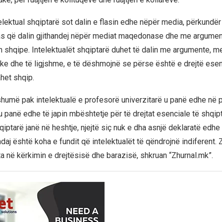
lektual shqiptarë sot dalin e flasin edhe nëpër media, përkundër
s që dalin gjithandej nëpër mediat maqedonase dhe me argument
 shqipe. Intelektualët shqiptarë duhet të dalin me argumente, me
ike dhe të ligjshme, e të dëshmojnë se përse është e drejtë ese
het shqip.
humë pak intelektualë e profesorë univerzitarë u panë edhe në p
 u panë edhe të japin mbështetje për të drejtat esenciale të shqip
iptarë janë në heshtje, njejtë siç nuk e dha asnjë deklaratë edh
daj është koha e fundit që intelektualët të qëndrojnë indiferent. Z
ta në kërkimin e drejtësisë dhe barazisë, shkruan “Zhurnal.mk”.