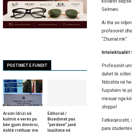
kollaret sepse 
Selmani.
Ai tha se ndjen
profesorët dhe
“Zhurnal.mk”.
Intelektualët
Profesorët univ
POSTIMET E FUNDIT
duhet të sillen
Ndoshta në hesh
fuqishëm të pë
mësuar nga kët
shqipe!
Arsim Idrizi në
Editorial /
kulmin e verës po
Bisedimet pas
Fatkeqësisht, s
bën gjum dimëror,
“perdeve” janë
para studentëv
është rrethuar me
legjitime në