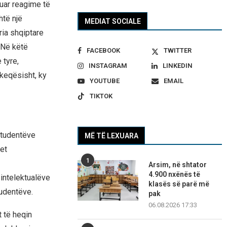
tuar reagime të
htë një
MEDIAT SOCIALE
ria shqiptare
 Në këtë
FACEBOOK
TWITTER
 tyre,
INSTAGRAM
LINKEDIN
tkeqësisht, ky
YOUTUBE
EMAIL
TIKTOK
studentëve
MË TË LEXUARA
et
1
Arsim, në shtator
4.900 nxënës të
 intelektualëve
klasës së parë më
tudentëve.
pak
06.08.2026 17:33
t të heqin