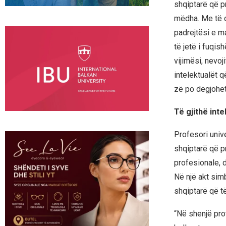
shqiptarë që p
mëdha. Me të d
padrejtësi e m
të jetë i fuqi
vijimësi, nevoj
intelektualët q
zë po dëgjohet
Të gjithë inte
Profesori univ
shqiptarë që p
profesionale, d
Në një akt sim
shqiptarë që t
“Në shenjë prot