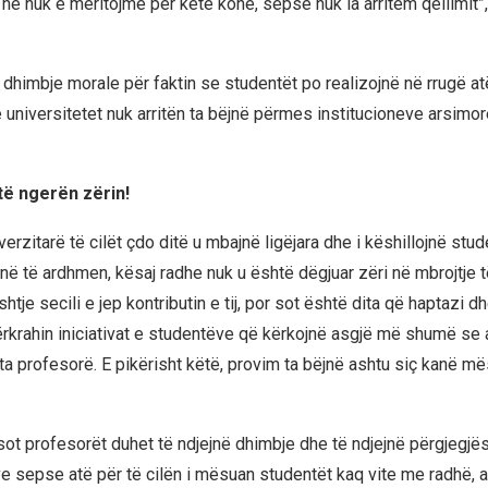
ne nuk e meritojmë për këtë kohë, sepse nuk ia arritëm qëllimit”,
 dhimbje morale për faktin se studentët po realizojnë në rrugë atë 
 universitetet nuk arritën ta bëjnë përmes institucioneve arsimor
 të ngerën zërin!
erzitarë të cilët çdo ditë u mbajnë ligëjara dhe i këshillojnë stud
 në të ardhmen, kësaj radhe nuk u është dëgjuar zëri në mbrojtje t
tje secili e jep kontributin e tij, por sot është dita që haptazi 
rkrahin iniciativat e studentëve që kërkojnë asgjë më shumë se 
a profesorë. E pikërisht këtë, provim ta bëjnë ashtu siç kanë më
ot profesorët duhet të ndjejnë dhimbje dhe të ndjejnë përgjegjësi
e sepse atë për të cilën i mësuan studentët kaq vite me radhë, a