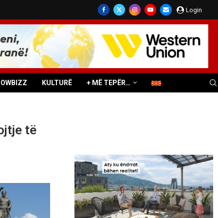
Login
HOWBIZZ
KULTURË
+ MË TEPËR…
jtje të