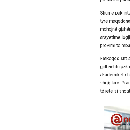
Shumë pak inte
tyre maqedona
mohojnë gjuhën
arsyetime logj
provimi të mba
Fatkeqësisht s
gjithashtu pak
akademikët shq
shqiptare. Pran
të jetë si shpa