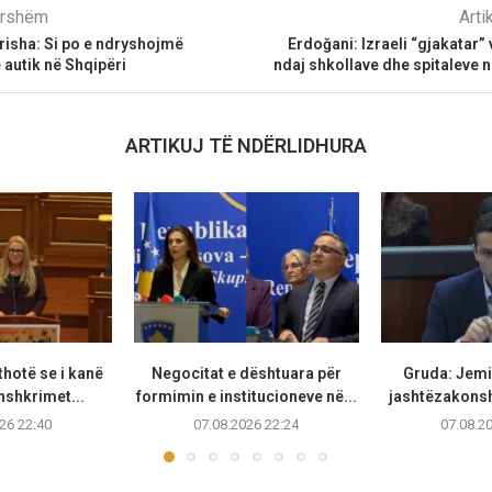
parshëm
Arti
erisha: Si po e ndryshojmë
Erdoğani: Izraeli “gjakatar
 autik në Shqipëri
ndaj shkollave dhe spitaleve n
ARTIKUJ TË NDËRLIDHURA
thotë se i kanë
Negocitat e dështuara për
Gruda: Jemi 
nshkrimet...
formimin e institucioneve në...
jashtëzakonsh
26 22:40
07.08.2026 22:24
07.08.2