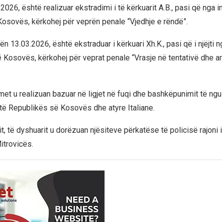
026, është realizuar ekstradimi i të kërkuarit A.B., pasi që nga i
Kosovës, kërkohej për veprën penale “Vjedhje e rëndë”.
 13.03.2026, është ekstraduar i kërkuari Xh.K., pasi që i njëjti n
ë Kosovës, kërkohej për veprat penale “Vrasje në tentativë dhe 
met u realizuan bazuar në ligjet në fuqi dhe bashkëpunimit të n
 të Republikës së Kosovës dhe atyre Italiane.
, të dyshuarit u dorëzuan njësiteve përkatëse të policisë rajoni i
itrovicës.