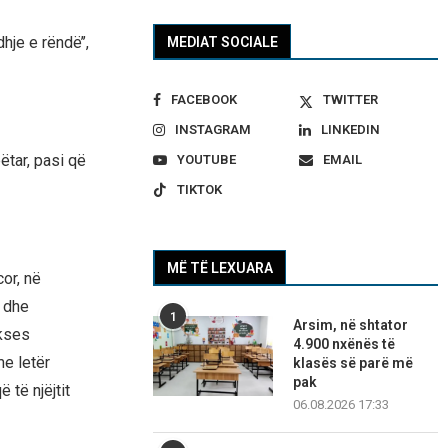
hje e rëndë’’,
MEDIAT SOCIALE
FACEBOOK
TWITTER
INSTAGRAM
LINKEDIN
ëtar, pasi që
YOUTUBE
EMAIL
TIKTOK
MË TË LEXUARA
or, në
 dhe
1
Arsim, në shtator
ukses
4.900 nxënës të
e letër
klasës së parë më
pak
të njëjtit
06.08.2026 17:33