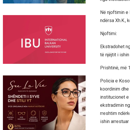
Në njoftimin e 
ndërsa Xh.K., k
Njoftimi:
Ekstradohet ng
të njëjtit i is
Prishtinë, më
Policia e Koso
koordinim dhe 
institucionet 
ekstradimin ng
rreshtim ndërk
ishin arrestuar 