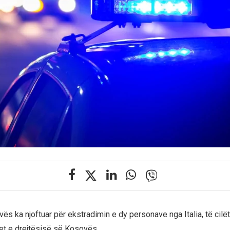
ës ka njoftuar për ekstradimin e dy personave nga Italia, të cilë
net e drejtësisë së Kosovës.