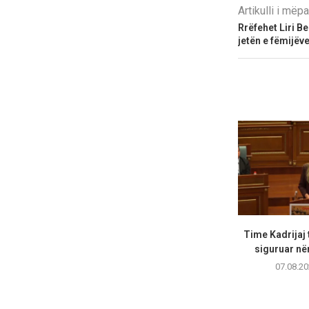
Artikulli i më
Rrëfehet Liri B
jetën e fëmijëve
Time Kadrijaj 
siguruar në
07.08.20