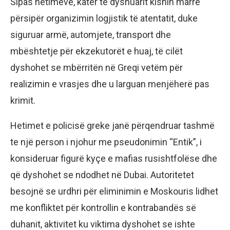
Sipas hetimeve, katër të dyshuarit kishin marrë
përsipër organizimin logjistik të atentatit, duke
siguruar armë, automjete, transport dhe
mbështetje për ekzekutorët e huaj, të cilët
dyshohet se mbërritën në Greqi vetëm për
realizimin e vrasjes dhe u larguan menjëherë pas
krimit.
Hetimet e policisë greke janë përqendruar tashmë
te një person i njohur me pseudonimin “Entik”, i
konsideruar figurë kyçe e mafias rusishtfolëse dhe
që dyshohet se ndodhet në Dubai. Autoritetet
besojnë se urdhri për eliminimin e Moskouris lidhet
me konfliktet për kontrollin e kontrabandës së
duhanit, aktivitet ku viktima dyshohet se ishte