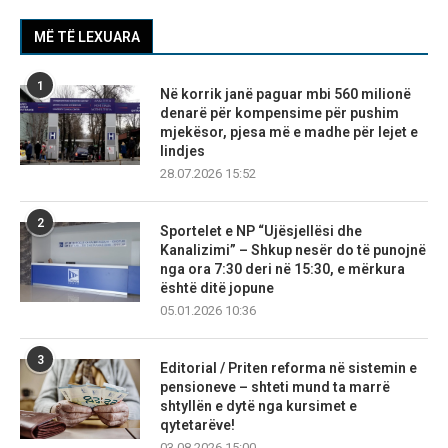
MË TË LEXUARA
1
Në korrik janë paguar mbi 560 milionë
denarë për kompensime për pushim
mjekësor, pjesa më e madhe për lejet e
lindjes
28.07.2026 15:52
2
Sportelet e NP “Ujësjellësi dhe
Kanalizimi” – Shkup nesër do të punojnë
nga ora 7:30 deri në 15:30, e mërkura
është ditë jopune
05.01.2026 10:36
3
Editorial / Priten reforma në sistemin e
pensioneve – shteti mund ta marrë
shtyllën e dytë nga kursimet e
qytetarëve!
03.08.2026 15:00