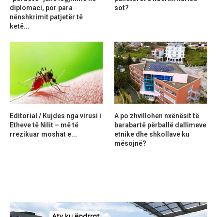
diplomaci, por para
sot?
nënshkrimit patjetër të
ketë...
Editorial / Kujdes nga virusi i
A po zhvillohen nxënësit të
Etheve të Nilit – më të
barabartë përballë dallimeve
rrezikuar moshat e...
etnike dhe shkollave ku
mësojnë?