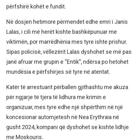
përfshirë kohët e fundit.
Në dosjen hetimore përmendet edhe emri i Janis
Lalas, i cili më herët kishte bashkëpunuar me
viktimën, por marrëdhënia mes tyre ishte prishur.
Sipas policisë, vëllezërit Lalas dyshohet se më pas
janë afruar me grupin e “Entik”, ndërsa po hetohet
mundësia e përfshirjes së tyre në atentat.
Katër të arrestuarit përballen gjithashtu me akuza
për ngjarje të tjera të lidhura me krimin e
organizuar, mes tyre edhe një shpërthim në një
koncesionar automjetesh në Nea Erythraia në
gusht 2024, kompani që dyshohet se kishte lidhje
me Moskouris.