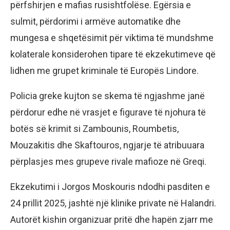
përfshirjen e mafias rusishtfolëse. Egërsia e
sulmit, përdorimi i armëve automatike dhe
mungesa e shqetësimit për viktima të mundshme
kolaterale konsiderohen tipare të ekzekutimeve që
lidhen me grupet kriminale të Europës Lindore.
Policia greke kujton se skema të ngjashme janë
përdorur edhe në vrasjet e figurave të njohura të
botës së krimit si Zambounis, Roumbetis,
Mouzakitis dhe Skaftouros, ngjarje të atribuuara
përplasjes mes grupeve rivale mafioze në Greqi.
Ekzekutimi i Jorgos Moskouris ndodhi pasditen e
24 prillit 2025, jashtë një klinike private në Halandri.
Autorët kishin organizuar pritë dhe hapën zjarr me