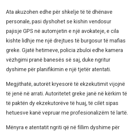
Ata akuzohen edhe për shkelje të të dhënave
personale, pasi dyshohet se kishin vendosur
pajisje GPS në automjetin e një avokateje, e cila
kishte lidhje me një drejtues të burgosur të mafias
greke. Gjatë hetimeve, policia zbuloi edhe kamera
vëzhgimi pranë banesës së saj, duke ngritur
dyshime për planifikimin e një tjetër atentati.
Megjithatë, autorët kryesorë të ekzekutimit vijojnë
të jenë në arrati. Autoritetet greke janë në kërkim të
të paktën dy ekzekutorëve të huaj, të cilët sipas
hetuesve kanë vepruar me profesionalizëm të lartë.
Mënyra e atentatit ngriti që në fillim dyshime për