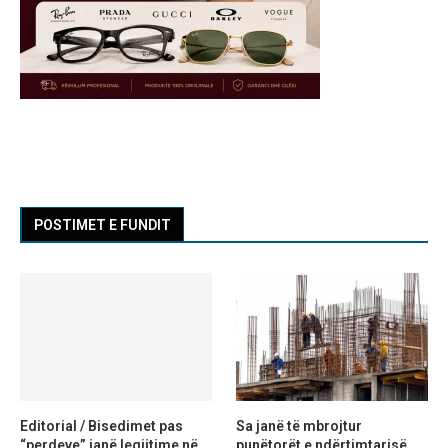
POSTIMET E FUNDIT
Editorial / Bisedimet pas
Sa janë të mbrojtur
“perdeve” janë legjitime në
punëtorët e ndërtimtarisë