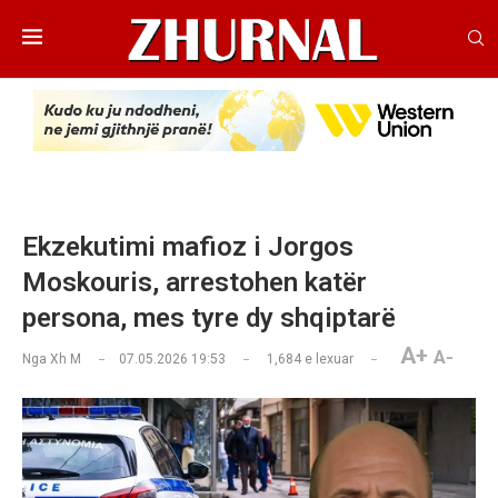
Ekzekutimi mafioz i Jorgos
Moskouris, arrestohen katër
persona, mes tyre dy shqiptarë
A+
A-
Nga
Xh M
07.05.2026 19:53
1,684
e lexuar