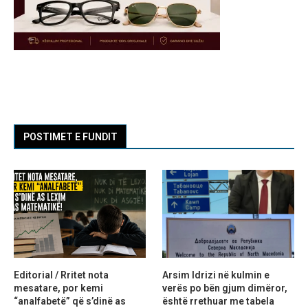
POSTIMET E FUNDIT
Editorial / Rritet nota
Arsim Idrizi në kulmin e
mesatare, por kemi
verës po bën gjum dimëror,
“analfabetë” që s’dinë as
është rrethuar me tabela