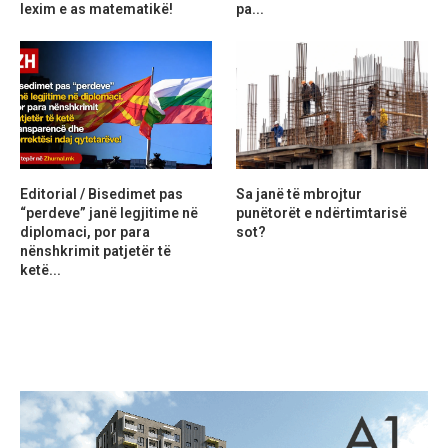
lexim e as matematikë!
pa...
Editorial / Bisedimet pas
Sa janë të mbrojtur
“perdeve” janë legjitime në
punëtorët e ndërtimtarisë
diplomaci, por para
sot?
nënshkrimit patjetër të
ketë...