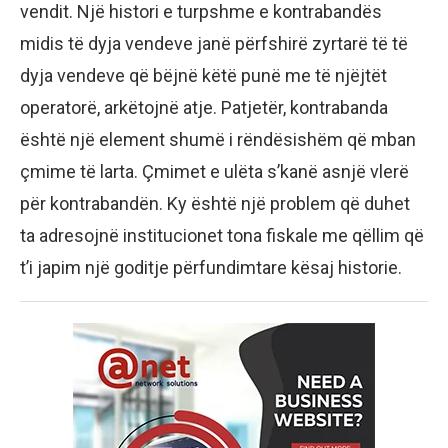
vendit. Një histori e turpshme e kontrabandës
midis të dyja vendeve janë përfshirë zyrtarë të të
dyja vendeve që bëjnë këtë punë me të njëjtët
operatorë, arkëtojnë atje. Patjetër, kontrabanda
është një element shumë i rëndësishëm që mban
çmime të larta. Çmimet e ulëta s’kanë asnjë vlerë
për kontrabandën. Ky është një problem që duhet
ta adresojnë institucionet tona fiskale me qëllim që
t’i japim një goditje përfundimtare kësaj historie.