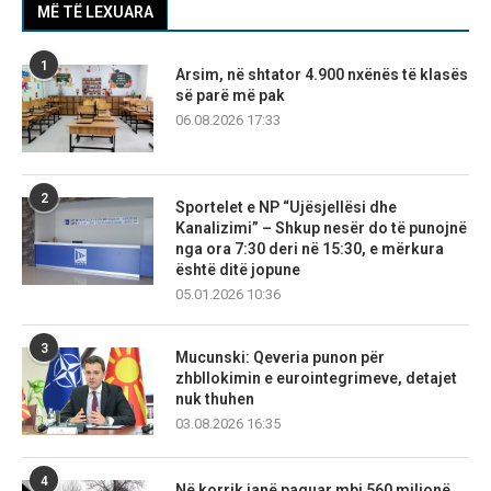
MË TË LEXUARA
1
Arsim, në shtator 4.900 nxënës të klasës
së parë më pak
06.08.2026 17:33
2
Sportelet e NP “Ujësjellësi dhe
Kanalizimi” – Shkup nesër do të punojnë
nga ora 7:30 deri në 15:30, e mërkura
është ditë jopune
05.01.2026 10:36
3
Mucunski: Qeveria punon për
zhbllokimin e eurointegrimeve, detajet
nuk thuhen
03.08.2026 16:35
4
Në korrik janë paguar mbi 560 milionë