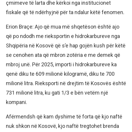
çmimeve të larta dhe kërkoi nga institucionet
fiskale që të ndërhyjnë për ta ndalur këtë fenomen.
Erion Braçe: Ajo që mua më shqetëson është ajo
që po ndodh me rieksportin e hidrokarbureve nga
Shqipëria në Kosovë që s’e hap gojën kush për këtë
se cenohen ata që mbron zotëria e me demek që
mbroj unë. Për 2025, importi i hidrokarbureve ka
qenë diku te 609 milionë kilogramë, diku te 700
milionë litra. Rieksporti në drejtim të Kosovës është
731 milionë litra, ku gati 1/3 e bën vetëm një
kompani.
Afërmendsh që kam dyshime të forta që kjo naftë
nuk shkon në Kosovë, kjo naftë tregtohet brenda