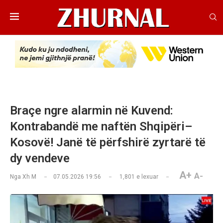
Braçe ngre alarmin në Kuvend:
Kontrabandë me naftën Shqipëri–
Kosovë! Janë të përfshirë zyrtarë të
dy vendeve
A+
A-
Nga
Xh M
07.05.2026 19:56
1,801
e lexuar