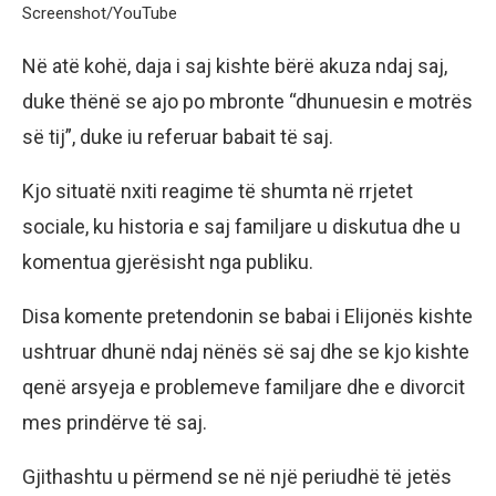
Screenshot/YouTube
Në atë kohë, daja i saj kishte bërë akuza ndaj saj,
duke thënë se ajo po mbronte “dhunuesin e motrës
së tij”, duke iu referuar babait të saj.
Kjo situatë nxiti reagime të shumta në rrjetet
sociale, ku historia e saj familjare u diskutua dhe u
komentua gjerësisht nga publiku.
Disa komente pretendonin se babai i Elijonës kishte
ushtruar dhunë ndaj nënës së saj dhe se kjo kishte
qenë arsyeja e problemeve familjare dhe e divorcit
mes prindërve të saj.
Gjithashtu u përmend se në një periudhë të jetës