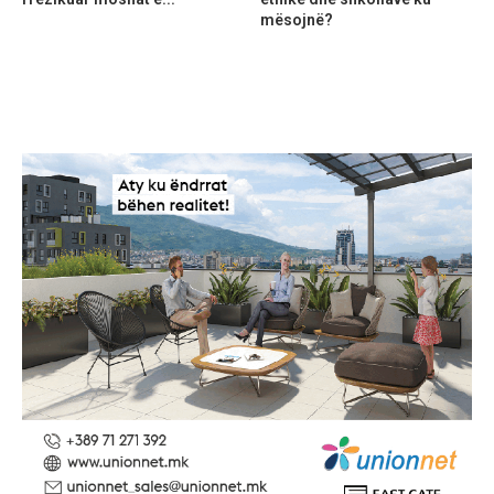
mësojnë?