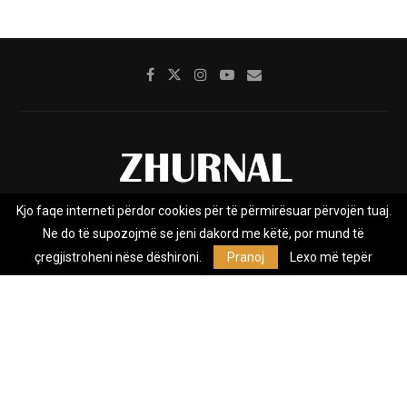
Kjo faqe interneti përdor cookies për të përmirësuar përvojën tuaj.
Rreth nesh
Impresumi
Marketing
Kontakt
Ne do të supozojmë se jeni dakord me këtë, por mund të
Privacy Policy
çregjistroheni nëse dëshironi.
Pranoj
Lexo më tepër
Zhurnal.mk është Agjenci e Lajmeve e pavarur, e themeluar në vitin
2009, që e mbulon Maqedoninë, Kosovën, Shqipërinë edhe lajmet
nga bota.
@2026 - All Right Reserved. Designed and Developed by
Anet.Com.Mk