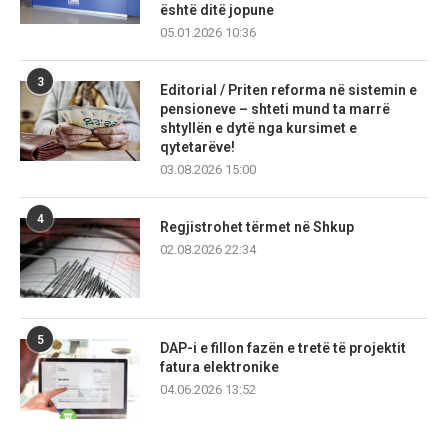
është ditë jopune
05.01.2026 10:36
3
Editorial / Priten reforma në sistemin e
pensioneve – shteti mund ta marrë
shtyllën e dytë nga kursimet e
qytetarëve!
03.08.2026 15:00
4
Regjistrohet tërmet në Shkup
02.08.2026 22:34
5
DAP-i e fillon fazën e tretë të projektit
fatura elektronike
04.06.2026 13:52