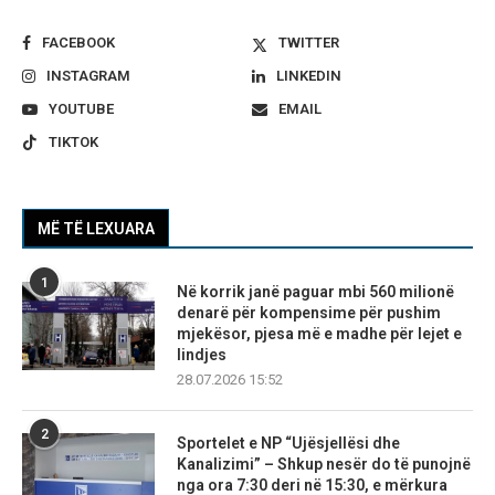
FACEBOOK
TWITTER
INSTAGRAM
LINKEDIN
YOUTUBE
EMAIL
TIKTOK
MË TË LEXUARA
1
Në korrik janë paguar mbi 560 milionë
denarë për kompensime për pushim
mjekësor, pjesa më e madhe për lejet e
lindjes
28.07.2026 15:52
2
Sportelet e NP “Ujësjellësi dhe
Kanalizimi” – Shkup nesër do të punojnë
nga ora 7:30 deri në 15:30, e mërkura