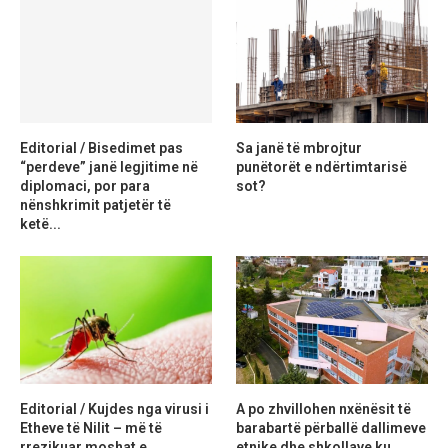
Editorial / Bisedimet pas
Sa janë të mbrojtur
“perdeve” janë legjitime në
punëtorët e ndërtimtarisë
diplomaci, por para
sot?
nënshkrimit patjetër të
ketë...
Editorial / Kujdes nga virusi i
A po zhvillohen nxënësit të
Etheve të Nilit – më të
barabartë përballë dallimeve
rrezikuar moshat e...
etnike dhe shkollave ku