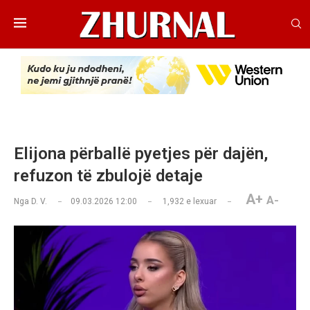
Elijona përballë pyetjes për dajën,
refuzon të zbulojë detaje
A+
A-
Nga
D. V.
09.03.2026 12:00
1,932
e lexuar