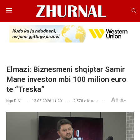
Elmazi: Biznesmeni shqiptar Samir
Mane investon mbi 100 milion euro
te “Treska”
A+
A-
Nga
D. V.
13.05.2026 11:20
2,570
e lexuar