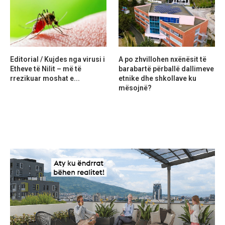
Editorial / Kujdes nga virusi i
A po zhvillohen nxënësit të
Etheve të Nilit – më të
barabartë përballë dallimeve
rrezikuar moshat e...
etnike dhe shkollave ku
mësojnë?