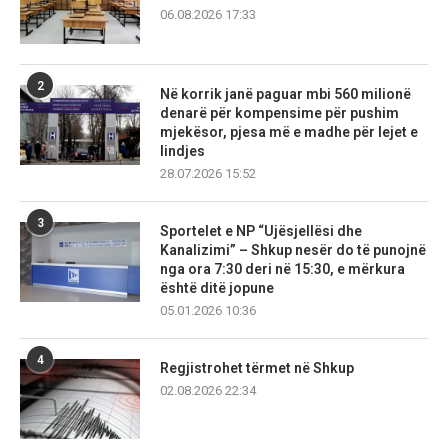
06.08.2026 17:33
2
Në korrik janë paguar mbi 560 milionë
denarë për kompensime për pushim
mjekësor, pjesa më e madhe për lejet e
lindjes
28.07.2026 15:52
3
Sportelet e NP “Ujësjellësi dhe
Kanalizimi” – Shkup nesër do të punojnë
nga ora 7:30 deri në 15:30, e mërkura
është ditë jopune
05.01.2026 10:36
4
Regjistrohet tërmet në Shkup
02.08.2026 22:34