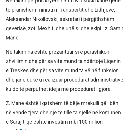
Në takim përpos kryeministrit Mickoski kanë qenë
të pranishëm ministri i Transportit dhe Lidhjeve,
Aleksandar Nikollovski, sekretari i përgjithshëm i
qeverisë, zoti Mexhiti dhe unë si dhe ekipi i z. Samir
Mane.
Në takim na është prezantuar si e parashikon
zhvillimin dhe për sa vite mund ta ndërtojë Liqenin
e Treskës dhe për sa vite mund ta vë në funksion
dhe janë duke u realizuar procedurat administrative,
ku do të përputhet ideja me procedurat ligjore.
Z. Mane është i gatshëm të bëjë mrekulli që i bën
në vende tjera dhe një të tillë ta sjellë në komunën
e Sarajit, që është investim mbi 100 milion