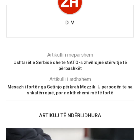
D. V.
Artikulli i mëparshëm
Ushtarët e Serbisë dhe të NATO-s zhvillojnë stërvitje të
përbashkët
Artikulli i ardhshëm
Mesazh i fortë nga Getinjo përkrah Mozzik: U përpoqën të na
shkatërrojnë, por ne kthehemi më të fortë
ARTIKUJ TË NDËRLIDHURA