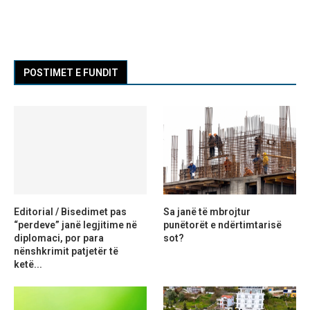
POSTIMET E FUNDIT
Editorial / Bisedimet pas
Sa janë të mbrojtur
“perdeve” janë legjitime në
punëtorët e ndërtimtarisë
diplomaci, por para
sot?
nënshkrimit patjetër të
ketë...