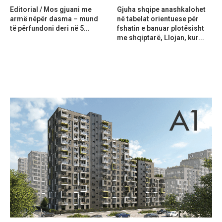
Editorial / Mos gjuani me
Gjuha shqipe anashkalohet
armë nëpër dasma – mund
në tabelat orientuese për
të përfundoni deri në 5...
fshatin e banuar plotësisht
me shqiptarë, Llojan, kur...