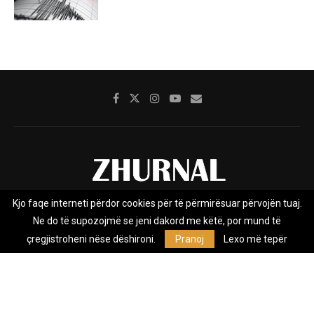
Kjo faqe interneti përdor cookies për të përmirësuar përvojën tuaj.
Rreth nesh
Impresumi
Marketing
Kontakt
Ne do të supozojmë se jeni dakord me këtë, por mund të
Privacy Policy
çregjistroheni nëse dëshironi.
Pranoj
Lexo më tepër
Zhurnal.mk është Agjenci e Lajmeve e pavarur, e themeluar në vitin
2009, që e mbulon Maqedoninë, Kosovën, Shqipërinë edhe lajmet
nga bota.
@2026 - All Right Reserved. Designed and Developed by