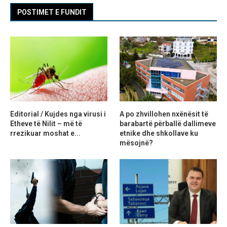
POSTIMET E FUNDIT
Editorial / Kujdes nga virusi i
A po zhvillohen nxënësit të
Etheve të Nilit – më të
barabartë përballë dallimeve
rrezikuar moshat e...
etnike dhe shkollave ku
mësojnë?