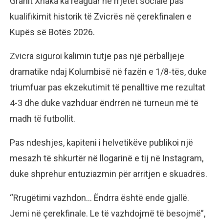
Granit Xhaka ka reaguar në rrjetet sociale pas
kualifikimit historik të Zvicrës në çerekfinalen e
Kupës së Botës 2026.
Zvicra siguroi kalimin tutje pas një përballjeje
dramatike ndaj Kolumbisë në fazën e 1/8-tës, duke
triumfuar pas ekzekutimit të penalltive me rezultat
4-3 dhe duke vazhduar ëndrrën në turneun më të
madh të futbollit.
Pas ndeshjes, kapiteni i helvetikëve publikoi një
mesazh të shkurtër në llogarinë e tij në Instagram,
duke shprehur entuziazmin për arritjen e skuadrës.
“Rrugëtimi vazhdon… Ëndrra është ende gjallë.
Jemi në çerekfinale. Le të vazhdojmë të besojmë”,