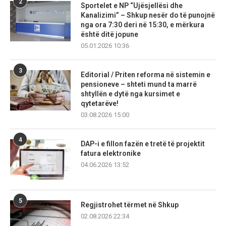
2
Sportelet e NP “Ujësjellësi dhe
Kanalizimi” – Shkup nesër do të punojnë
nga ora 7:30 deri në 15:30, e mërkura
është ditë jopune
05.01.2026 10:36
3
Editorial / Priten reforma në sistemin e
pensioneve – shteti mund ta marrë
shtyllën e dytë nga kursimet e
qytetarëve!
03.08.2026 15:00
4
DAP-i e fillon fazën e tretë të projektit
fatura elektronike
04.06.2026 13:52
5
Regjistrohet tërmet në Shkup
02.08.2026 22:34