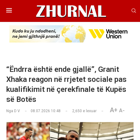
“Ëndrra është ende gjallë”, Granit
Xhaka reagon në rrjetet sociale pas
kualifikimit në çerekfinale të Kupës
së Botës
A+
A-
Nga
D V
08.07.2026 10:48
2,650
e lexuar