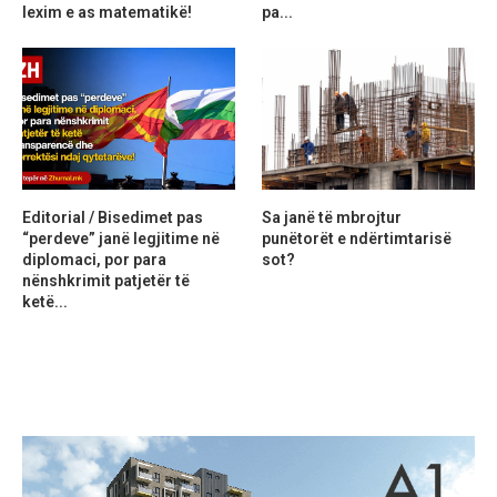
lexim e as matematikë!
pa...
Editorial / Bisedimet pas
Sa janë të mbrojtur
“perdeve” janë legjitime në
punëtorët e ndërtimtarisë
diplomaci, por para
sot?
nënshkrimit patjetër të
ketë...