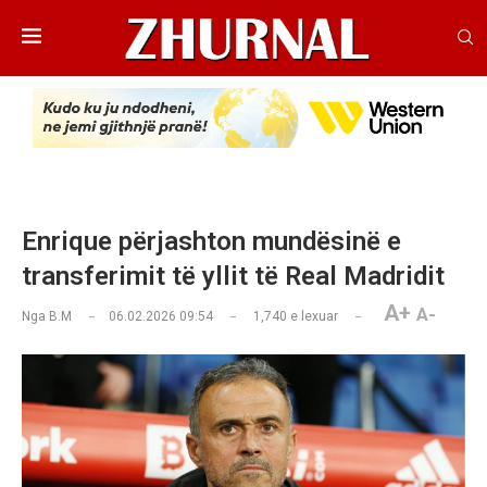
Enrique përjashton mundësinë e
transferimit të yllit të Real Madridit
A+
A-
Nga
B.M
06.02.2026 09:54
1,740
e lexuar