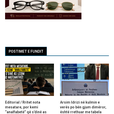
POSTIMET E FUNDIT
Editorial / Rritet nota
Arsim Idrizi në kulmin e
mesatare, por kemi
verës po bën gjum dimëror,
“analfabetë” që s’dinë as
është rrethuar me tabela