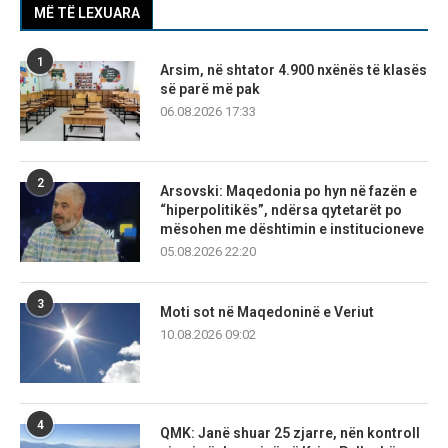
MË TË LEXUARA
1
Arsim, në shtator 4.900 nxënës të klasës
së parë më pak
06.08.2026 17:33
2
Arsovski: Maqedonia po hyn në fazën e
“hiperpolitikës”, ndërsa qytetarët po
mësohen me dështimin e institucioneve
05.08.2026 22:20
3
Moti sot në Maqedoninë e Veriut
10.08.2026 09:02
4
QMK: Janë shuar 25 zjarre, nën kontroll