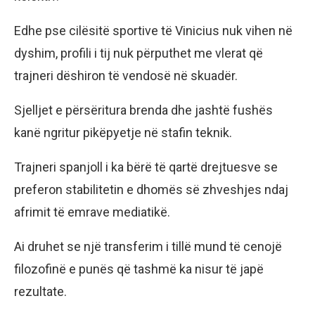
Edhe pse cilësitë sportive të Vinicius nuk vihen në
dyshim, profili i tij nuk përputhet me vlerat që
trajneri dëshiron të vendosë në skuadër.
Sjelljet e përsëritura brenda dhe jashtë fushës
kanë ngritur pikëpyetje në stafin teknik.
Trajneri spanjoll i ka bërë të qartë drejtuesve se
preferon stabilitetin e dhomës së zhveshjes ndaj
afrimit të emrave mediatikë.
Ai druhet se një transferim i tillë mund të cenojë
filozofinë e punës që tashmë ka nisur të japë
rezultate.