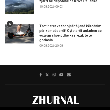
zjarri në deponinë në Kriva Pallankë
10.08.2026 09:03
5
Trotinetet vazhdojnë të jenë kërcënim
për këmbësorët! Qytetarët ankohen se
vozisin shpejt dhe ka rrezik të të
godasin
09.08.2026 20:08