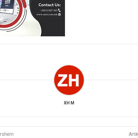
XH M
parshëm
Arti