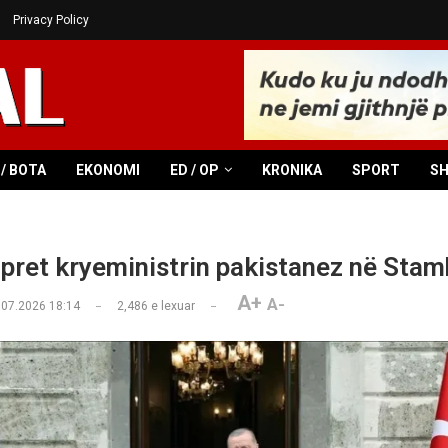
Privacy Policy
/ BOTA
EKONOMI
ED / OP
KRONIKA
SPORT
S
pret kryeministrin pakistanez në Stam
A+
A-
.07.2026 18:14
2,486
e lexuar