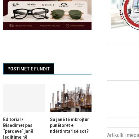
POSTIMET E FUNDIT
Editorial /
Sa janë të mbrojtur
Bisedimet pas
punëtorët e
“perdeve” janë
ndërtimtarisë sot?
Artikulli i më
legjitime në