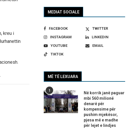
MEDIAT SOCIALE
FACEBOOK
TWITTER
 kreu i
INSTAGRAM
LINKEDIN
Burhanettin
YOUTUBE
EMAIL
TIKTOK
gacionesh.
.
MË TË LEXUARA
1
Në korrik janë paguar
mbi 560 milionë
denarë për
kompensime për
pushim mjekësor,
pjesa më e madhe
për lejet e lindjes