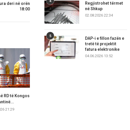
4
Regjistrohet tërmet
ura deri në orën
në Shkup
18:00
02.08.2026 22:34
5
DAP-i e fillon fazën e
tretë të projektit
fatura elektronike
04.06.2026 13:52
në RD të Kongos
SHBA mbyll pesë misione
Rritet keqpërd
ntinë...
diplomatike, kritika se po...
shkolla, S
026 21:29
06.08.2026 19:37
06.08.2