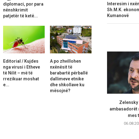
Interesim i nxë
diplomaci, por para
Sh.M.K. ekonom
nënshkrimit
Kumanovë
patjetër të ketë...
Editorial / Kujdes
A po zhvillohen
nga virusi i Etheve
nxënësit të
të Nilit – më të
barabartë përballë
rrezikuar moshat
dallimeve etnike
e...
dhe shkollave ku
mësojnë?
Zelensky
ambasadorët n
mes t
06.08.20