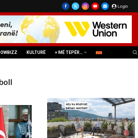
Login
HOWBIZZ
KULTURË
+ MË TEPËR…
boll