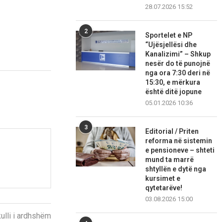
28.07.2026 15:52
2
Sportelet e NP
“Ujësjellësi dhe
Kanalizimi” – Shkup
nesër do të punojnë
nga ora 7:30 deri në
15:30, e mërkura
është ditë jopune
05.01.2026 10:36
3
Editorial / Priten
reforma në sistemin
e pensioneve – shteti
mund ta marrë
shtyllën e dytë nga
kursimet e
qytetarëve!
03.08.2026 15:00
kulli i ardhshëm