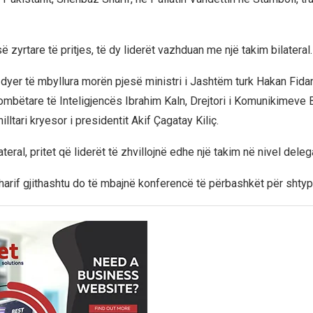
zyrtare të pritjes, të dy liderët vazhduan me një takim bilateral.
dyer të mbyllura morën pjesë ministri i Jashtëm turk Hakan Fidan,
mbëtare të Inteligjencës Ibrahim Kaln, Drejtori i Komunikimeve 
lltari kryesor i presidentit Akif Çagatay Kiliç.
ateral, pritet që liderët të zhvillojnë edhe një takim në nivel dele
arif gjithashtu do të mbajnë konferencë të përbashkët për shtyp