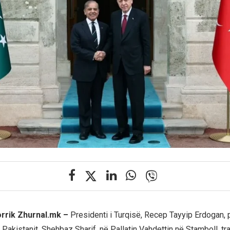
orrik Zhurnal.mk –
Presidenti i Turqisë, Recep Tayyip Erdogan, p
 Pakistanit, Shehbaz Sharif, në Pallatin Vahdettin në Stamboll, t