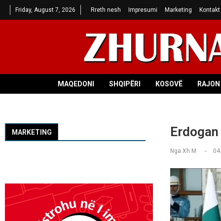
Friday, August 7, 2026
Rreth nesh
Impresumi
Marketing
Kontakt
MAQEDONI
SHQIPËRI
KOSOVË
RAJON 
Erdogan 
MARKETING
Nga
Xh M
04