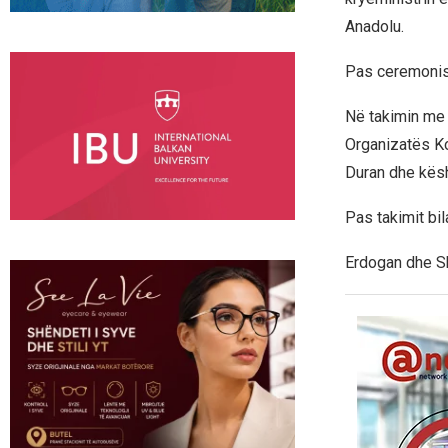
Anadolu.
Pas ceremonisë 
Në takimin me 
Organizatës Ko
Duran dhe këshi
Pas takimit bil
Erdogan dhe Sh