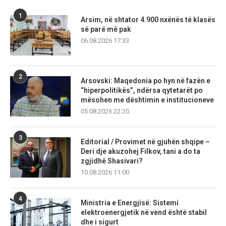
1
Arsim, në shtator 4.900 nxënës të klasës
së parë më pak
06.08.2026 17:33
2
Arsovski: Maqedonia po hyn në fazën e
“hiperpolitikës”, ndërsa qytetarët po
mësohen me dështimin e institucioneve
05.08.2026 22:20
3
Editorial / Provimet në gjuhën shqipe –
Deri dje akuzohej Filkov, tani a do ta
zgjidhë Shasivari?
10.08.2026 11:00
4
Ministria e Energjisë: Sistemi
elektroenergjetik në vend është stabil
dhe i sigurt