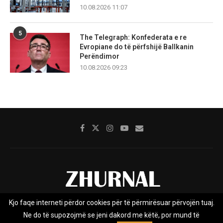
10.08.2026 11:07
5
The Telegraph: Konfederata e re
Evropiane do të përfshijë Ballkanin
Perëndimor
10.08.2026 09:23
Kjo faqe interneti përdor cookies për të përmirësuar përvojën tuaj.
Rreth nesh
Impresumi
Marketing
Kontakt
Ne do të supozojmë se jeni dakord me këtë, por mund të
Privacy Policy