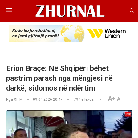
Erion Braçe: Në Shqipëri bëhet
pastrim parash nga mëngjesi në
darkë, sidomos në ndërtim
A+
A-
Nga
Xh M
09.04.2026 20:47
797
e lexuar