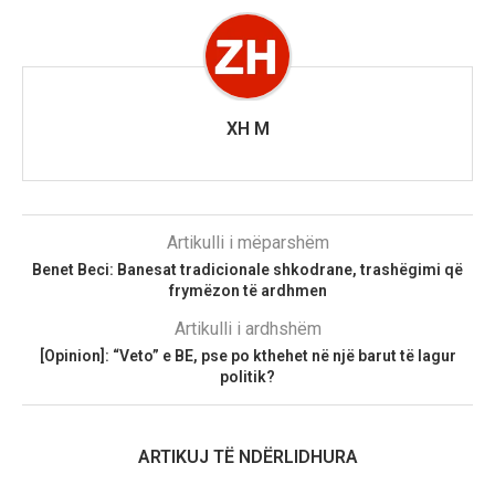
XH M
Artikulli i mëparshëm
Benet Beci: Banesat tradicionale shkodrane, trashëgimi që
frymëzon të ardhmen
Artikulli i ardhshëm
[Opinion]: “Veto” e BE, pse po kthehet në një barut të lagur
politik?
ARTIKUJ TË NDËRLIDHURA