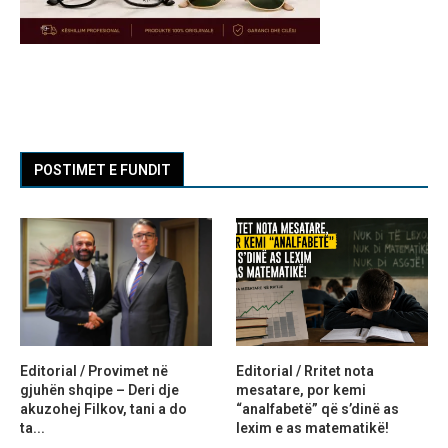
POSTIMET E FUNDIT
Editorial / Provimet në
Editorial / Rritet nota
gjuhën shqipe – Deri dje
mesatare, por kemi
akuzohej Filkov, tani a do
“analfabetë” që s’dinë as
ta...
lexim e as matematikë!