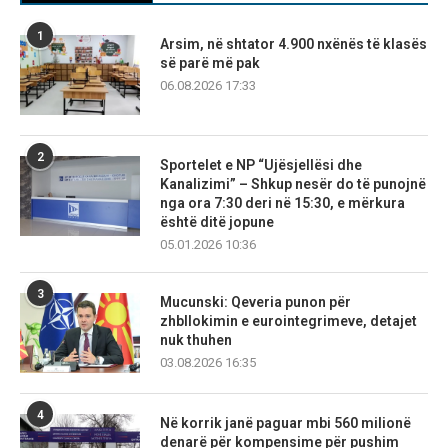
1
Arsim, në shtator 4.900 nxënës të klasës
së parë më pak
06.08.2026 17:33
2
Sportelet e NP “Ujësjellësi dhe
Kanalizimi” – Shkup nesër do të punojnë
nga ora 7:30 deri në 15:30, e mërkura
është ditë jopune
05.01.2026 10:36
3
Mucunski: Qeveria punon për
zhbllokimin e eurointegrimeve, detajet
nuk thuhen
03.08.2026 16:35
4
Në korrik janë paguar mbi 560 milionë
denarë për kompensime për pushim