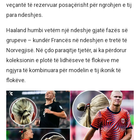
veçantë të rezervuar posaçërisht për ngrohjen e tij
para ndeshjes.
Haaland humbi vetëm një ndeshje gjatë fazës së
grupeve – kundër Francës në ndeshjen e tretë të
Norvegjisë. Në çdo paraqitje tjetër, ai ka përdorur
koleksionin e plotë të lidhëseve të flokëve me
ngjyra të kombinuara për modelin e tij ikonik të
flokëve.