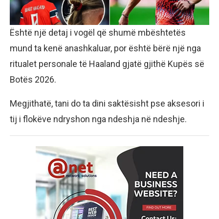
Është një detaj i vogël që shumë mbështetës
mund ta kenë anashkaluar, por është bërë një nga
ritualet personale të Haaland gjatë gjithë Kupës së
Botës 2026.
Megjithatë, tani do ta dini saktësisht pse aksesori i
tij i flokëve ndryshon nga ndeshja në ndeshje.