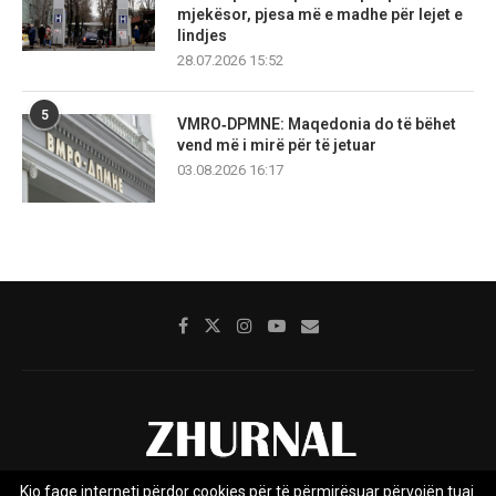
mjekësor, pjesa më e madhe për lejet e
lindjes
28.07.2026 15:52
5
VMRO‑DPMNE: Maqedonia do të bëhet
vend më i mirë për të jetuar
03.08.2026 16:17
Kjo faqe interneti përdor cookies për të përmirësuar përvojën tuaj.