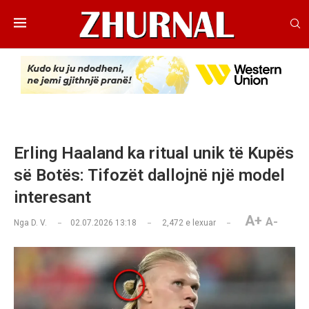
Erling Haaland ka ritual unik të Kupës
së Botës: Tifozët dallojnë një model
interesant
A+
A-
Nga
D. V.
02.07.2026 13:18
2,472
e lexuar