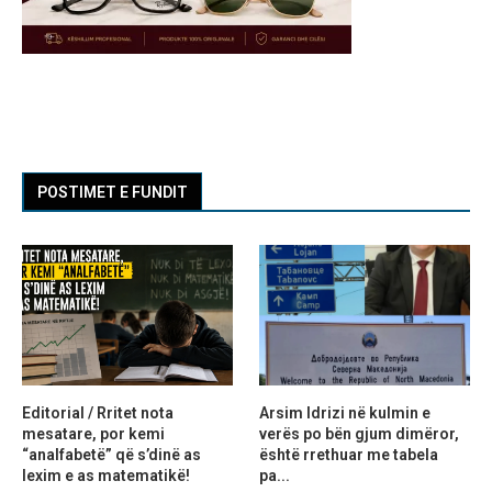
POSTIMET E FUNDIT
Editorial / Rritet nota
Arsim Idrizi në kulmin e
mesatare, por kemi
verës po bën gjum dimëror,
“analfabetë” që s’dinë as
është rrethuar me tabela
lexim e as matematikë!
pa...