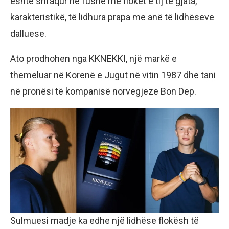
është shfaqur në fushë me flokët e tij të gjata,
karakteristikë, të lidhura prapa me anë të lidhëseve
dalluese.
Ato prodhohen nga KKNEKKI, një markë e
themeluar në Korenë e Jugut në vitin 1987 dhe tani
në pronësi të kompanisë norvegjeze Bon Dep.
Sulmuesi madje ka edhe një lidhëse flokësh të