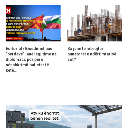
Editorial / Bisedimet pas
Sa janë të mbrojtur
“perdeve” janë legjitime në
punëtorët e ndërtimtarisë
diplomaci, por para
sot?
nënshkrimit patjetër të
ketë...