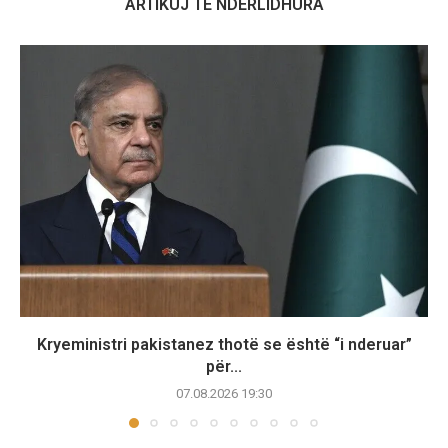
ARTIKUJ TË NDËRLIDHURA
Kryeministri pakistanez thotë se është “i nderuar”
për...
07.08.2026 19:30