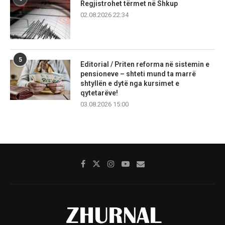
Regjistrohet tërmet në Shkup
02.08.2026 22:34
5
Editorial / Priten reforma në sistemin e
pensioneve – shteti mund ta marrë
shtyllën e dytë nga kursimet e
qytetarëve!
03.08.2026 15:00