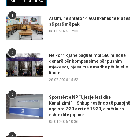
MË TË LEXUARA
1
Arsim, në shtator 4.900 nxënës të klasës
së parë më pak
06.08.2026 17:33
2
Në korrik janë paguar mbi 560 milionë
denarë për kompensime për pushim
mjekësor, pjesa më e madhe për lejet e
lindjes
28.07.2026 15:52
3
Sportelet e NP “Ujësjellësi dhe
Kanalizimi” – Shkup nesër do të punojnë
nga ora 7:30 deri në 15:30, e mërkura
është ditë jopune
05.01.2026 10:36
4