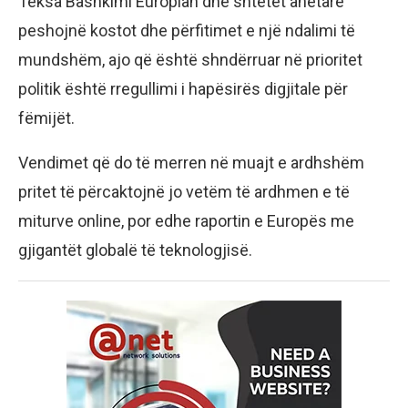
Teksa Bashkimi Europian dhe shtetet anëtare
peshojnë kostot dhe përfitimet e një ndalimi të
mundshëm, ajo që është shndërruar në prioritet
politik është rregullimi i hapësirës digjitale për
fëmijët.
Vendimet që do të merren në muajt e ardhshëm
pritet të përcaktojnë jo vetëm të ardhmen e të
miturve online, por edhe raportin e Europës me
gjigantët globalë të teknologjisë.