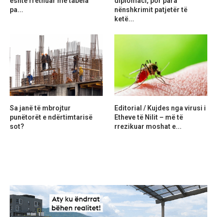
është rrethuar me tabela
diplomaci, por para
pa...
nënshkrimit patjetër të
ketë...
Sa janë të mbrojtur
Editorial / Kujdes nga virusi i
punëtorët e ndërtimtarisë
Etheve të Nilit – më të
sot?
rrezikuar moshat e...