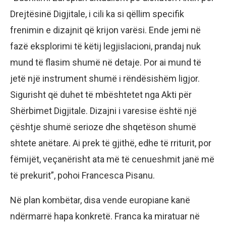
Drejtësinë Digjitale, i cili ka si qëllim specifik
frenimin e dizajnit që krijon varësi. Ende jemi në
fazë eksplorimi të këtij legjislacioni, prandaj nuk
mund të flasim shumë në detaje. Por ai mund të
jetë një instrument shumë i rëndësishëm ligjor.
Sigurisht që duhet të mbështetet nga Akti për
Shërbimet Digjitale. Dizajni i varesise është një
çështje shumë serioze dhe shqetëson shumë
shtete anëtare. Ai prek të gjithë, edhe të rriturit, por
fëmijët, veçanërisht ata më të cenueshmit janë më
të prekurit”, pohoi Francesca Pisanu.
Në plan kombëtar, disa vende europiane kanë
ndërmarrë hapa konkretë. Franca ka miratuar në