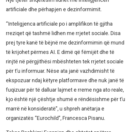
artificiale dhe përhapjen e dezinformimit.
“Inteligjenca artificiale po i amplifikon të gjitha
rreziqet që tashmë lidhen me rrjetet sociale. Disa
prej tyre kanë të bëjnë me dezinformimin që mund
të krijohet përmes AI. E dimë që fëmijët dhe të
rinjtë në përgjithësi mbështeten tek rrjetet sociale
për t’u informuar. Nëse ata janë vazhdimisht të
ekspozuar ndaj këtyre platformave dhe nuk janë të
fuqizuar për të dalluar lajmet e rreme nga ato reale,
kjo është një çështje shumë e rëndësishme për t’u
marrë në konsideratë”, u shpreh anëtarja e
organizatës “Eurochild”, Francesca Pisanu.