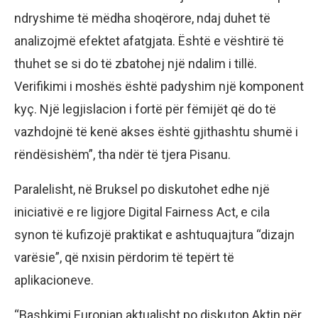
ndryshime të mëdha shoqërore, ndaj duhet të
analizojmë efektet afatgjata. Është e vështirë të
thuhet se si do të zbatohej një ndalim i tillë.
Verifikimi i moshës është padyshim një komponent
kyç. Një legjislacion i fortë për fëmijët që do të
vazhdojnë të kenë akses është gjithashtu shumë i
rëndësishëm”, tha ndër të tjera Pisanu.
Paralelisht, në Bruksel po diskutohet edhe një
iniciativë e re ligjore Digital Fairness Act, e cila
synon të kufizojë praktikat e ashtuquajtura “dizajn
varësie”, që nxisin përdorim të tepërt të
aplikacioneve.
“Bashkimi Europian aktualisht po diskuton Aktin për