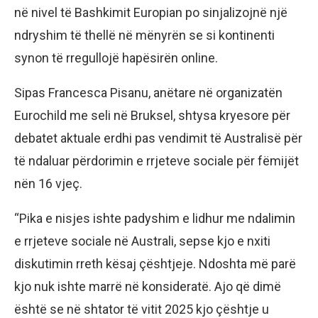
në nivel të Bashkimit Europian po sinjalizojnë një
ndryshim të thellë në mënyrën se si kontinenti
synon të rregullojë hapësirën online.
Sipas Francesca Pisanu, anëtare në organizatën
Eurochild me seli në Bruksel, shtysa kryesore për
debatet aktuale erdhi pas vendimit të Australisë për
të ndaluar përdorimin e rrjeteve sociale për fëmijët
nën 16 vjeç.
“Pika e nisjes ishte padyshim e lidhur me ndalimin
e rrjeteve sociale në Australi, sepse kjo e nxiti
diskutimin rreth kësaj çështjeje. Ndoshta më parë
kjo nuk ishte marrë në konsideratë. Ajo që dimë
është se në shtator të vitit 2025 kjo çështje u