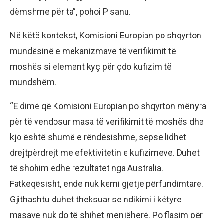
dëmshme për ta”, pohoi Pisanu.
Në këtë kontekst, Komisioni Europian po shqyrton
mundësinë e mekanizmave të verifikimit të
moshës si element kyç për çdo kufizim të
mundshëm.
“E dimë që Komisioni Europian po shqyrton mënyra
për të vendosur masa të verifikimit të moshës dhe
kjo është shumë e rëndësishme, sepse lidhet
drejtpërdrejt me efektivitetin e kufizimeve. Duhet
të shohim edhe rezultatet nga Australia.
Fatkeqësisht, ende nuk kemi gjetje përfundimtare.
Gjithashtu duhet theksuar se ndikimi i këtyre
masave nuk do të shihet menjëherë. Po flasim për