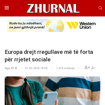
Europa drejt rregullave më të forta
për rrjetet sociale
A+
A-
Nga
Xh M
21.02.2026 18:05
1,416
e lexuar