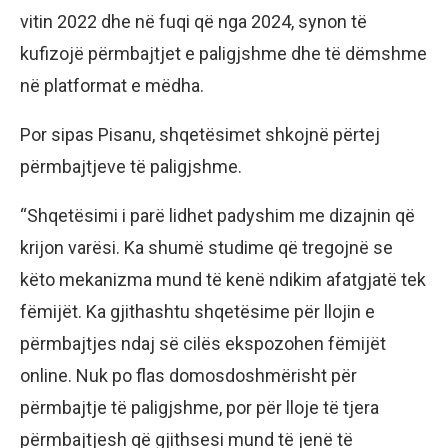
vitin 2022 dhe në fuqi që nga 2024, synon të
kufizojë përmbajtjet e paligjshme dhe të dëmshme
në platformat e mëdha.
Por sipas Pisanu, shqetësimet shkojnë përtej
përmbajtjeve të paligjshme.
“Shqetësimi i parë lidhet padyshim me dizajnin që
krijon varësi. Ka shumë studime që tregojnë se
këto mekanizma mund të kenë ndikim afatgjatë tek
fëmijët. Ka gjithashtu shqetësime për llojin e
përmbajtjes ndaj së cilës ekspozohen fëmijët
online. Nuk po flas domosdoshmërisht për
përmbajtje të paligjshme, por për lloje të tjera
përmbajtjesh që gjithsesi mund të jenë të