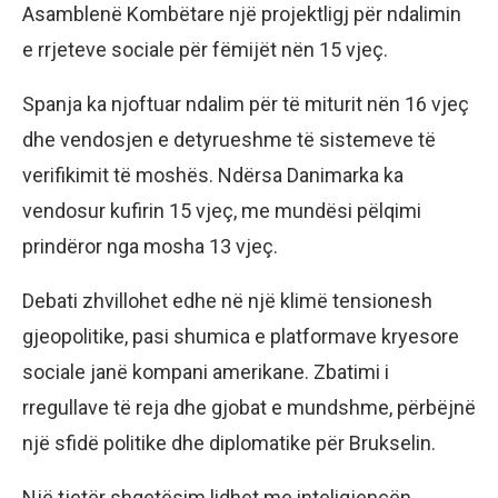
Asamblenë Kombëtare një projektligj për ndalimin
e rrjeteve sociale për fëmijët nën 15 vjeç.
Spanja ka njoftuar ndalim për të miturit nën 16 vjeç
dhe vendosjen e detyrueshme të sistemeve të
verifikimit të moshës. Ndërsa Danimarka ka
vendosur kufirin 15 vjeç, me mundësi pëlqimi
prindëror nga mosha 13 vjeç.
Debati zhvillohet edhe në një klimë tensionesh
gjeopolitike, pasi shumica e platformave kryesore
sociale janë kompani amerikane. Zbatimi i
rregullave të reja dhe gjobat e mundshme, përbëjnë
një sfidë politike dhe diplomatike për Brukselin.
Një tjetër shqetësim lidhet me inteligjencën