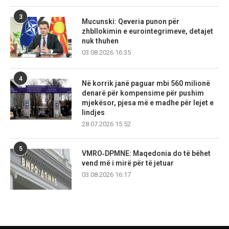
3
Mucunski: Qeveria punon për
zhbllokimin e eurointegrimeve, detajet
nuk thuhen
03.08.2026 16:35
4
Në korrik janë paguar mbi 560 milionë
denarë për kompensime për pushim
mjekësor, pjesa më e madhe për lejet e
lindjes
28.07.2026 15:52
5
VMRO‑DPMNE: Maqedonia do të bëhet
vend më i mirë për të jetuar
03.08.2026 16:17