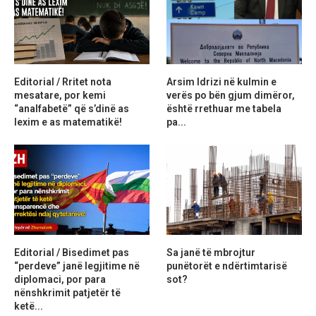
Editorial / Rritet nota
Arsim Idrizi në kulmin e
mesatare, por kemi
verës po bën gjum dimëror,
“analfabetë” që s’dinë as
është rrethuar me tabela
lexim e as matematikë!
pa...
Editorial / Bisedimet pas
Sa janë të mbrojtur
“perdeve” janë legjitime në
punëtorët e ndërtimtarisë
diplomaci, por para
sot?
nënshkrimit patjetër të
ketë...