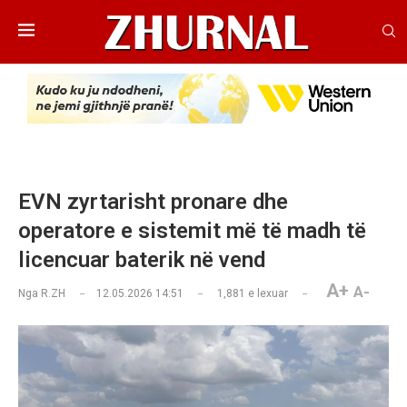
EVN zyrtarisht pronare dhe
operatore e sistemit më të madh të
licencuar baterik në vend
A+
A-
Nga
R.ZH
12.05.2026 14:51
1,881
e lexuar