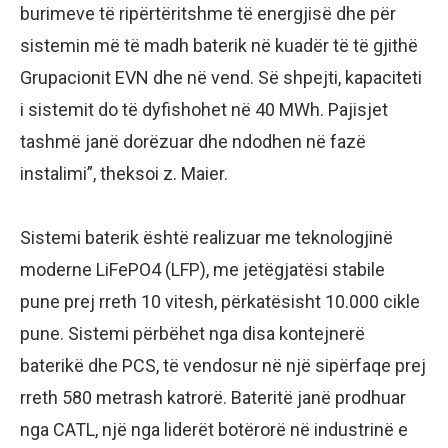
burimeve të ripërtëritshme të energjisë dhe për
sistemin më të madh baterik në kuadër të të gjithë
Grupacionit EVN dhe në vend. Së shpejti, kapaciteti
i sistemit do të dyfishohet në 40 MWh. Pajisjet
tashmë janë dorëzuar dhe ndodhen në fazë
instalimi”, theksoi z. Maier.
Sistemi baterik është realizuar me teknologjinë
moderne LiFePO4 (LFP), me jetëgjatësi stabile
pune prej rreth 10 vitesh, përkatësisht 10.000 cikle
pune. Sistemi përbëhet nga disa kontejnerë
baterikë dhe PCS, të vendosur në një sipërfaqe prej
rreth 580 metrash katrorë. Bateritë janë prodhuar
nga CATL, një nga liderët botërorë në industrinë e