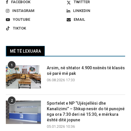
FACEBOOK
TWITTER
INSTAGRAM
LINKEDIN
YOUTUBE
EMAIL
TIKTOK
MË TË LEXUARA
1
Arsim, në shtator 4.900 nxënës të klasës
së parë më pak
06.08.2026 17:33
2
Sportelet e NP “Ujësjellësi dhe
Kanalizimi” – Shkup nesër do të punojnë
nga ora 7:30 deri në 15:30, e mërkura
është ditë jopune
05.01.2026 10:36