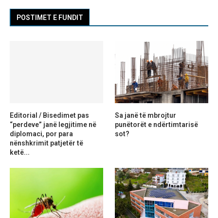
POSTIMET E FUNDIT
Editorial / Bisedimet pas
Sa janë të mbrojtur
“perdeve” janë legjitime në
punëtorët e ndërtimtarisë
diplomaci, por para
sot?
nënshkrimit patjetër të
ketë...