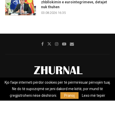
zhbllokimin e eurointegrimeve, detajet
nuk thuhen
03.08.2026 16:35
Kjo faqe interneti përdor cookies për të përmirësuar përvojën tuaj.
Rreth nesh
Impresumi
Marketing
Kontakt
Ne do të supozojmë se jeni dakord me këtë, por mund të
Privacy Policy
çregjistroheni nëse dëshironi.
Pranoj
Lexo më tepër
Zhurnal.mk është Agjenci e Lajmeve e pavarur, e themeluar në vitin
2009, që e mbulon Maqedoninë, Kosovën, Shqipërinë edhe lajmet
nga bota.