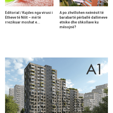
Editorial / Kujdes nga virusi i
A po zhvillohen nxënësit të
Etheve të Nilit – më të
barabartë përballë dallimeve
rrezikuar moshat e...
etnike dhe shkollave ku
mësojnë?