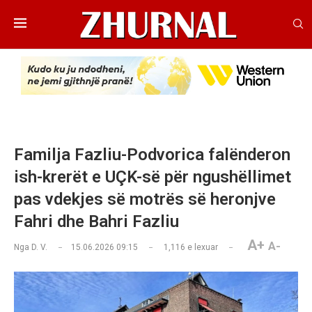
Familja Fazliu-Podvorica falënderon
ish-krerët e UÇK-së për ngushëllimet
pas vdekjes së motrës së heronjve
Fahri dhe Bahri Fazliu
A+
A-
Nga
D. V.
15.06.2026 09:15
1,116
e lexuar