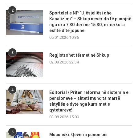
2
Sportelet e NP “Ujësjellësi dhe
Kanalizimi” – Shkup nesër do të punojnë
nga ora 7:30 deri në 15:30, e mërkura
është ditë jopune
05.01.2026 10:36
3
Regjistrohet tërmet në Shkup
02.08.2026 22:34
4
Editorial / Priten reforma në sistemin e
pensioneve – shteti mund ta marrë
shtyllën e dytë nga kursimet e
qytetarëve!
03.08.2026 15:00
5
Mucunski: Qeveria punon për