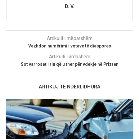
D. V.
Artikulli i mëparshëm
Vazhdon numërimi i votave të diasporës
Artikulli i ardhshëm
Sot varroset i riu që u ther për vdekje në Prizren
ARTIKUJ TË NDËRLIDHURA