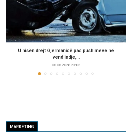
U nisën drejt Gjermanisë pas pushimeve në
vendlindje,...
06.08.2026 23:05
MARKETING