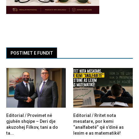
POSTIMET E FUNDIT
Editorial / Provimet në
Editorial / Rritet nota
gjuhën shqipe – Deri dje
mesatare, por kemi
akuzohej Filkov, tani a do
“analfabetë” që s’dinë as
ta...
lexim e as matematikë!