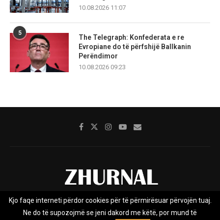
10.08.2026 11:07
5
The Telegraph: Konfederata e re
Evropiane do të përfshijë Ballkanin
Perëndimor
10.08.2026 09:23
Kjo faqe interneti përdor cookies për të përmirësuar përvojën tuaj.
Rreth nesh
Impresumi
Marketing
Kontakt
Ne do të supozojmë se jeni dakord me këtë, por mund të
Privacy Policy