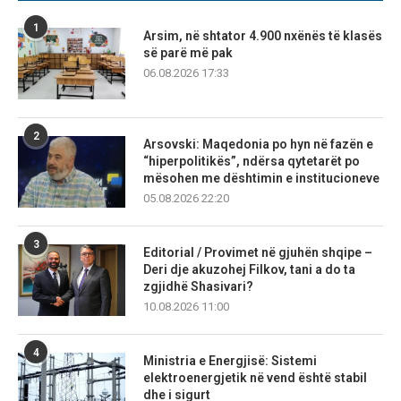
1
Arsim, në shtator 4.900 nxënës të klasës
së parë më pak
06.08.2026 17:33
2
Arsovski: Maqedonia po hyn në fazën e
“hiperpolitikës”, ndërsa qytetarët po
mësohen me dështimin e institucioneve
05.08.2026 22:20
3
Editorial / Provimet në gjuhën shqipe –
Deri dje akuzohej Filkov, tani a do ta
zgjidhë Shasivari?
10.08.2026 11:00
4
Ministria e Energjisë: Sistemi
elektroenergjetik në vend është stabil
dhe i sigurt