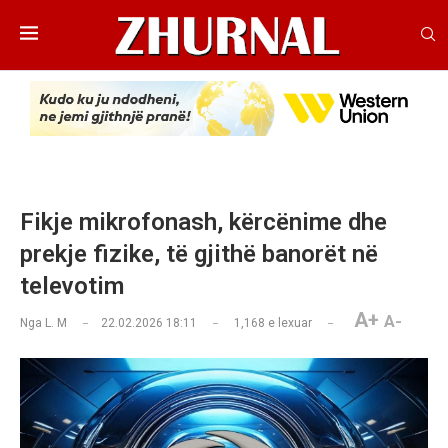
Fikje mikrofonash, kërcënime dhe
prekje fizike, të gjithë banorët në
televotim
A+
A-
Nga
L. M
22.02.2026 18:11
1,168
e lexuar