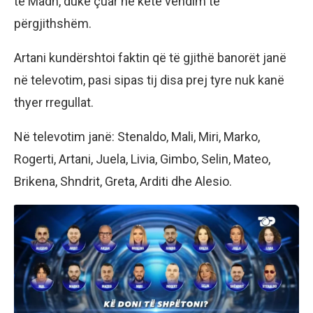
të Madh, duke çuar në këtë vendim të
përgjithshëm.
Artani kundërshtoi faktin që të gjithë banorët janë
në televotim, pasi sipas tij disa prej tyre nuk kanë
thyer rregullat.
Në televotim janë: Stenaldo, Mali, Miri, Marko,
Rogerti, Artani, Juela, Livia, Gimbo, Selin, Mateo,
Brikena, Shndrit, Greta, Arditi dhe Alesio.