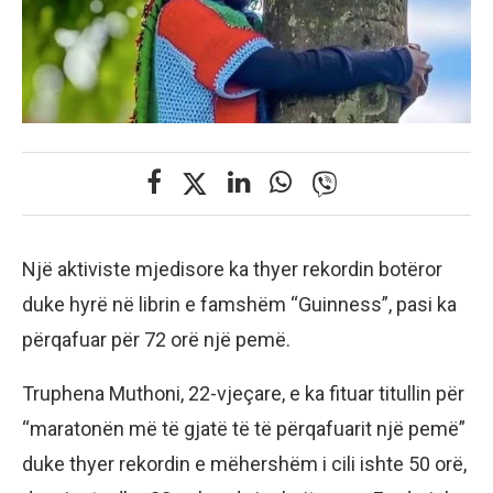
Një aktiviste mjedisore ka thyer rekordin botëror
duke hyrë në librin e famshëm “Guinness”, pasi ka
përqafuar për 72 orë një pemë.
Truphena Muthoni, 22-vjeçare, e ka fituar titullin për
“maratonën më të gjatë të të përqafuarit një pemë”
duke thyer rekordin e mëhershëm i cili ishte 50 orë,