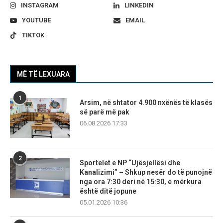
INSTAGRAM
LINKEDIN
YOUTUBE
EMAIL
TIKTOK
MË TË LEXUARA
1
Arsim, në shtator 4.900 nxënës të klasës
së parë më pak
06.08.2026 17:33
2
Sportelet e NP “Ujësjellësi dhe
Kanalizimi” – Shkup nesër do të punojnë
nga ora 7:30 deri në 15:30, e mërkura
është ditë jopune
05.01.2026 10:36