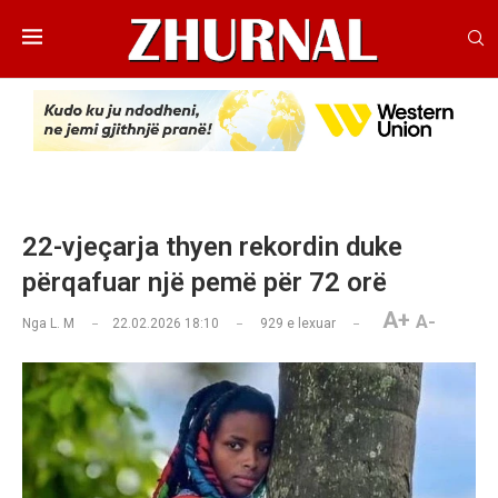
22-vjeçarja thyen rekordin duke
përqafuar një pemë për 72 orë
A+
A-
Nga
L. M
22.02.2026 18:10
929
e lexuar