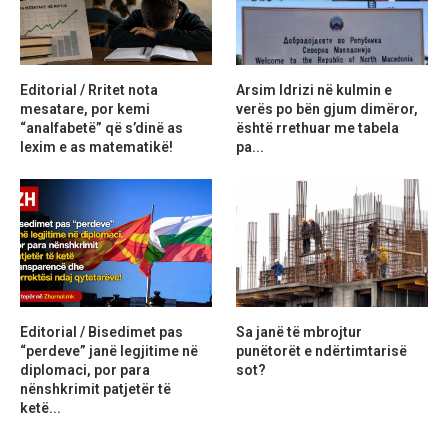
Editorial / Rritet nota
Arsim Idrizi në kulmin e
mesatare, por kemi
verës po bën gjum dimëror,
“analfabetë” që s’dinë as
është rrethuar me tabela
lexim e as matematikë!
pa...
Editorial / Bisedimet pas
Sa janë të mbrojtur
“perdeve” janë legjitime në
punëtorët e ndërtimtarisë
diplomaci, por para
sot?
nënshkrimit patjetër të
ketë...