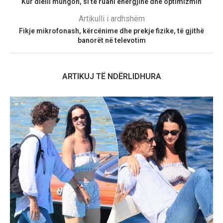
Kur dielli mungon, si të ruani energjinë dhe optimizmin
Artikulli i ardhshëm
Fikje mikrofonash, kërcënime dhe prekje fizike, të gjithë
banorët në televotim
ARTIKUJ TË NDËRLIDHURA