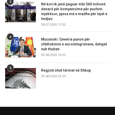
3
Në korrik janë paguar mbi 560 milionë
denarë për kompensime për pushim
mjekësor, pjesa më e madhe për lejet e
lindjes
28.07.2026 15:52
4
Mucunski: Qeveria punon për
zhbllokimin e eurointegrimeve, detajet
nuk thuhen
03.08.2026 16:35
5
Regjistrohet tërmet në Shkup
02.08.2026 22:34