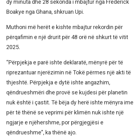
dy minuta dhe 28 sekonda i mbajtur nga Frederick
Boakye nga Ghana, shkruan Upi.
Muthoni më herët e kishte mbajtur rekordin për
përqafimin e një drurit për 48 orë në shkurt të vitit
2025.
“Përpjekja e parë ishte deklaratë, mënyrë për të
riprezantuar njerëzimin në Tokë përmes një akti të
thjeshtë. Përpjekja e dytë ishte angazhim,
qëndrueshmëri dhe provë se kujdesi për planetin
nuk është i çastit. Të bëja dy herë ishte mënyra ime
për të thënë se veprimi për klimën nuk ishte një
ngjarje e njëhershme, por përgjegjësi e
qëndrueshme”, ka thënë ajo.