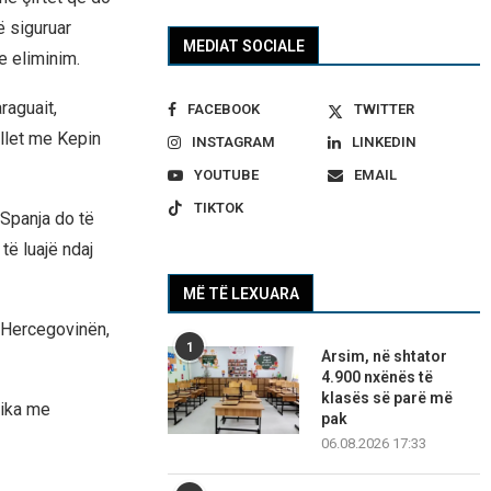
ë siguruar
MEDIAT SOCIALE
e eliminim.
raguait,
FACEBOOK
TWITTER
allet me Kepin
INSTAGRAM
LINKEDIN
YOUTUBE
EMAIL
TIKTOK
 Spanja do të
ë luajë ndaj
MË TË LEXUARA
e Hercegovinën,
1
Arsim, në shtator
4.900 nxënës të
klasës së parë më
sika me
pak
06.08.2026 17:33