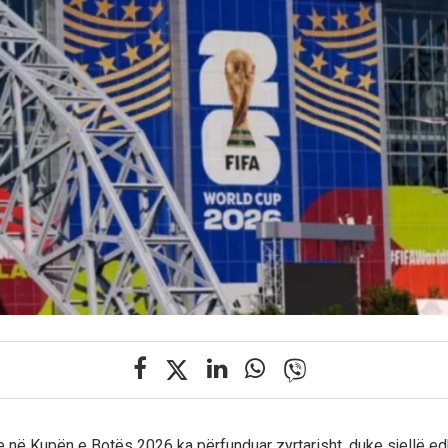
 në Kupën e Botës 2026 ka përfunduar zyrtarisht, duke sjellë ed