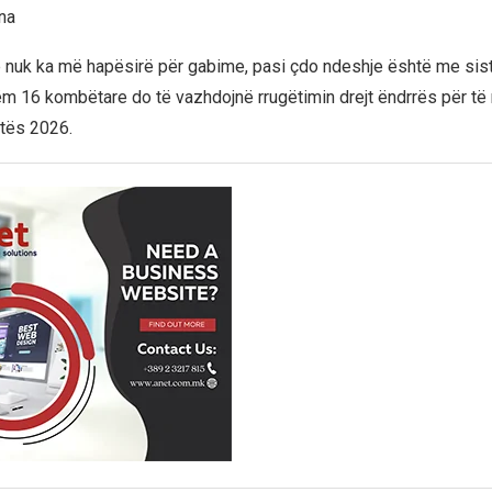
na
je nuk ka më hapësirë për gabime, pasi çdo ndeshje është me sis
ëm 16 kombëtare do të vazhdojnë rrugëtimin drejt ëndrrës për të n
tës 2026.