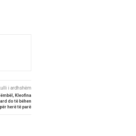
kulli i ardhshëm
 ëmbël, Kleofina
ard do të bëhen
për herë të parë