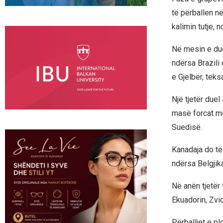
të përballen n
kalimin tutje, 
Në mesin e due
ndërsa Brazili 
e Gjelbër, tek
Një tjetër duel
masë forcat me
Suedisë.
Kanadaja do të
ndërsa Belgjika
Në anën tjetër
Ekuadorin, Zvi
Përballjet e pl