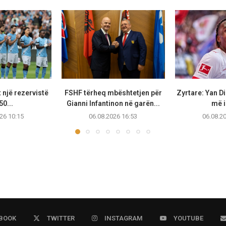
 një rezervistë
FSHF tërheq mbështetjen për
Zyrtare: Yan D
50...
Gianni Infantinon në garën...
më i 
26 10:15
06.08.2026 16:53
06.08.2
BOOK
TWITTER
INSTAGRAM
YOUTUBE