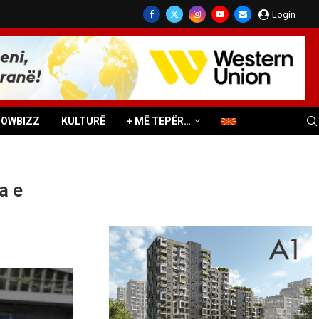
Login
HOWBIZZ
KULTURË
+ MË TEPËR…
a e