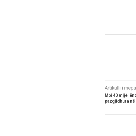
Artikulli i më
Mbi 40 mijë lën
pazgjidhura në