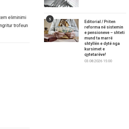
tem eliminimi
5
Editorial / Priten
gritur trofeun
reforma në sistemin
e pensioneve – shteti
mund ta marrë
shtyllën e dytë nga
kursimet e
qytetarëve!
03.08.2026 15:00