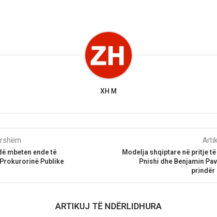
XH M
parshëm
Arti
dë mbeten ende të
Modelja shqiptare në pritje të
 Prokurorinë Publike
Pnishi dhe Benjamin Pav
prindër 
ARTIKUJ TË NDËRLIDHURA