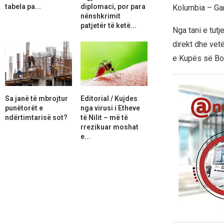
tabela pa...
diplomaci, por para
Kolumbia – Ga
nënshkrimit
patjetër të ketë...
Nga tani e tut
direkt dhe vet
e Kupës së Bo
Sa janë të mbrojtur
Editorial / Kujdes
punëtorët e
nga virusi i Etheve
ndërtimtarisë sot?
të Nilit – më të
rrezikuar moshat
e...