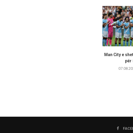
Man City e shet
për 
07.08.20
FACE