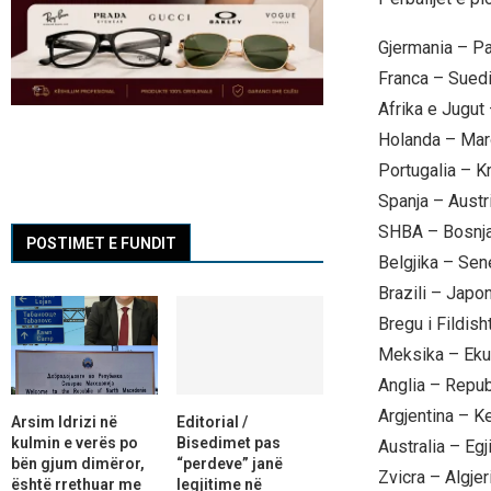
Gjermania – Pa
Franca – Sued
Afrika e Jugut
Holanda – Mar
Portugalia – K
Spanja – Austr
SHBA – Bosnja
POSTIMET E FUNDIT
Belgjika – Sen
Brazili – Japon
Bregu i Fildish
Meksika – Eku
Anglia – Repu
Argjentina – Ke
Arsim Idrizi në
Editorial /
kulmin e verës po
Bisedimet pas
Australia – Egji
bën gjum dimëror,
“perdeve” janë
Zvicra – Algjer
është rrethuar me
legjitime në