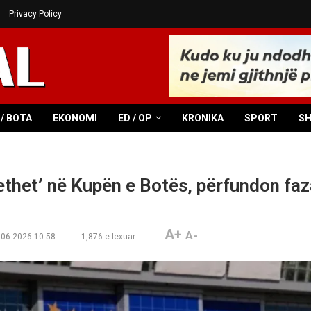
Privacy Policy
/ BOTA
EKONOMI
ED / OP
KRONIKA
SPORT
S
‘ethet’ në Kupën e Botës, përfundon faz
A+
A-
.06.2026 10:58
1,876
e lexuar