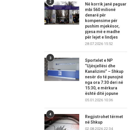
2
Në korrik janë paguar
mbi 560 milionë
denarë për
kompensime për
pushim mjekësor,
pjesa më e madhe
për lejet e lindjes
28.07.2026 15:52
3
Sportelet e NP
“Ujësjellësi dhe
Kanalizimi” – Shkup
nesër do të punojnë
nga ora 7:30 deri në
15:30, e mërkura
është ditë jopune
05.01.2026 10:36
4
Regjistrohet tërmet
në Shkup
02.08.2026 22:34