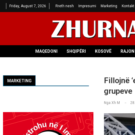
Friday, August 7, 2026
Rreth nesh
Impresumi
Marketing
Kontakt
MAQEDONI
SHQIPËRI
KOSOVË
RAJON 
Fillojnë 
MARKETING
grupeve
Nga
Xh M
28