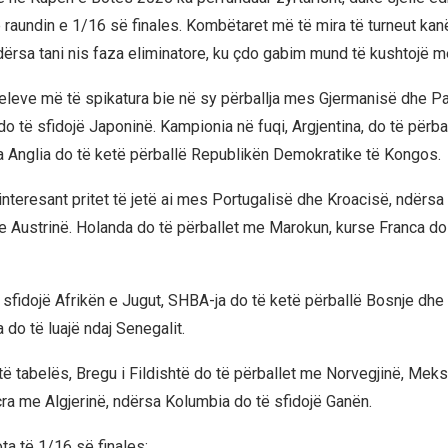
ë raundin e 1/16 së finales. Kombëtaret më të mira të turneut kan
ndërsa tani nis faza eliminatore, ku çdo gabim mund të kushtojë m
leve më të spikatura bie në sy përballja mes Gjermanisë dhe Pa
do të sfidojë Japoninë. Kampionia në fuqi, Argjentina, do të përb
sa Anglia do të ketë përballë Republikën Demokratike të Kongos.
 interesant pritet të jetë ai mes Portugalisë dhe Kroacisë, ndërsa
 Austrinë. Holanda do të përballet me Marokun, kurse Franca do t
 sfidojë Afrikën e Jugut, SHBA-ja do të ketë përballë Bosnje dh
 do të luajë ndaj Senegalit.
 të tabelës, Bregu i Fildishtë do të përballet me Norvegjinë, Mek
cra me Algjerinë, ndërsa Kolumbia do të sfidojë Ganën.
ota të 1/16 së finales: