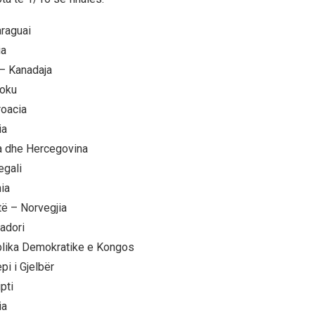
raguai
ia
 – Kanadaja
oku
roacia
ia
 dhe Hercegovina
egali
ia
të – Norvegjia
adori
blika Demokratike e Kongos
pi i Gjelbër
pti
ia