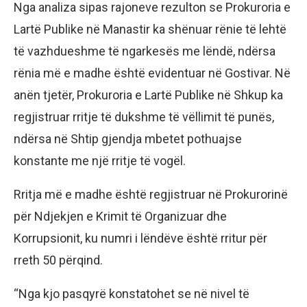
Nga analiza sipas rajoneve rezulton se Prokuroria e
Lartë Publike në Manastir ka shënuar rënie të lehtë
të vazhdueshme të ngarkesës me lëndë, ndërsa
rënia më e madhe është evidentuar në Gostivar. Në
anën tjetër, Prokuroria e Lartë Publike në Shkup ka
regjistruar rritje të dukshme të vëllimit të punës,
ndërsa në Shtip gjendja mbetet pothuajse
konstante me një rritje të vogël.
Rritja më e madhe është regjistruar në Prokurorinë
për Ndjekjen e Krimit të Organizuar dhe
Korrupsionit, ku numri i lëndëve është rritur për
rreth 50 përqind.
“Nga kjo pasqyrë konstatohet se në nivel të