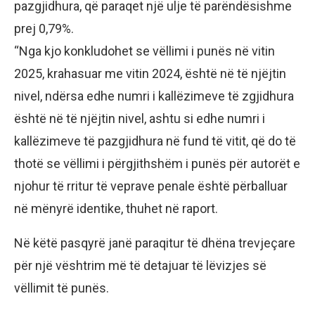
pazgjidhura, që paraqet një ulje të parëndësishme
prej 0,79%.
“Nga kjo konkludohet se vëllimi i punës në vitin
2025, krahasuar me vitin 2024, është në të njëjtin
nivel, ndërsa edhe numri i kallëzimeve të zgjidhura
është në të njëjtin nivel, ashtu si edhe numri i
kallëzimeve të pazgjidhura në fund të vitit, që do të
thotë se vëllimi i përgjithshëm i punës për autorët e
njohur të rritur të veprave penale është përballuar
në mënyrë identike, thuhet në raport.
Në këtë pasqyrë janë paraqitur të dhëna trevjeçare
për një vështrim më të detajuar të lëvizjes së
vëllimit të punës.