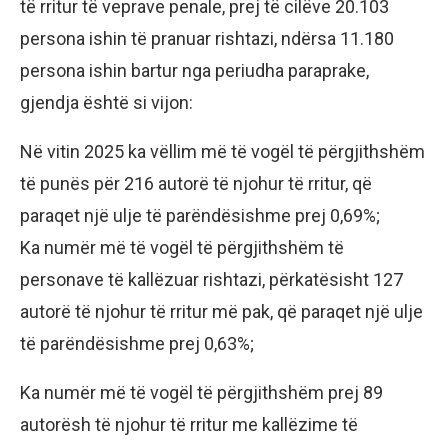
të rritur të veprave penale, prej të cilëve 20.103
persona ishin të pranuar rishtazi, ndërsa 11.180
persona ishin bartur nga periudha paraprake,
gjendja është si vijon:
Në vitin 2025 ka vëllim më të vogël të përgjithshëm
të punës për 216 autorë të njohur të rritur, që
paraqet një ulje të parëndësishme prej 0,69%;
Ka numër më të vogël të përgjithshëm të
personave të kallëzuar rishtazi, përkatësisht 127
autorë të njohur të rritur më pak, që paraqet një ulje
të parëndësishme prej 0,63%;
Ka numër më të vogël të përgjithshëm prej 89
autorësh të njohur të rritur me kallëzime të