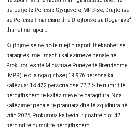
përbërje të Policisë Gjyqësore, MPB-së, Drejtorisë
së Policisë Financiare dhe Drejtorisë së Doganave”,
thuhet në raport.
Kujtojmë se në po të njëjtin raport, theksohet se
paraqitësi më i madh i kallëzimeve penale në
Prokurori është Ministria e Punëve të Brendshme
(MPB), e cila nga gjithsej 19.976 persona ka
kallëzuar 14.422 persona ose 72,2 % të numrit të
përgjithshëm të kallëzimeve të paraqitura. Nga
kallëzimet penale të pranuara dhe të zgjidhura në
vitin 2025, Prokuroria ka hedhur poshtë plot 42
përqind të numrit të përgjithshëm.