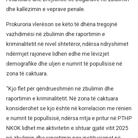
dhe kallëzimin e veprave penale.
Prokuroria vlerëson se këto të dhëna tregojnë
vazhdimësi në zbulimin dhe raportimin e
kriminalitetit në nivel shtetëror, ndërsa ndryshimet
ndërmjet rajoneve lidhen edhe me lëvizjet
demografike dhe uljen e numrit të popullsisë në
zona të caktuara.
“Kjo flet për qëndrueshmëri në zbulimin dhe
raportimin e kriminalitetit. Në zona të caktuara
konsiderohet se kjo është në korrelacion me rënien
e numrit të popullsisë, ndërsa rritja e pritur në PTHP
NKOK lidhet me aktivitetin e shtuar gjatë vitit 2025
në zbulimin dhe raportimin nga institucionet në