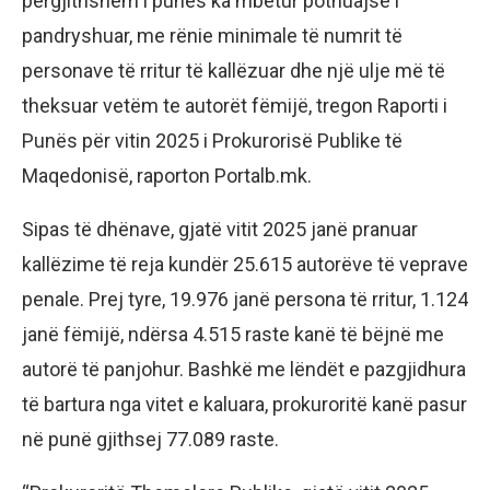
përgjithshëm i punës ka mbetur pothuajse i
pandryshuar, me rënie minimale të numrit të
personave të rritur të kallëzuar dhe një ulje më të
theksuar vetëm te autorët fëmijë, tregon Raporti i
Punës për vitin 2025 i Prokurorisë Publike të
Maqedonisë, raporton Portalb.mk.
Sipas të dhënave, gjatë vitit 2025 janë pranuar
kallëzime të reja kundër 25.615 autorëve të veprave
penale. Prej tyre, 19.976 janë persona të rritur, 1.124
janë fëmijë, ndërsa 4.515 raste kanë të bëjnë me
autorë të panjohur. Bashkë me lëndët e pazgjidhura
të bartura nga vitet e kaluara, prokuroritë kanë pasur
në punë gjithsej 77.089 raste.