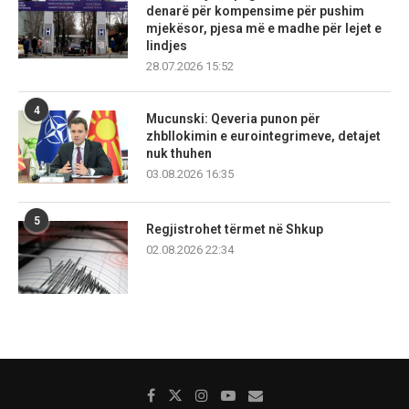
denarë për kompensime për pushim
mjekësor, pjesa më e madhe për lejet e
lindjes
28.07.2026 15:52
4
Mucunski: Qeveria punon për
zhbllokimin e eurointegrimeve, detajet
nuk thuhen
03.08.2026 16:35
5
Regjistrohet tërmet në Shkup
02.08.2026 22:34