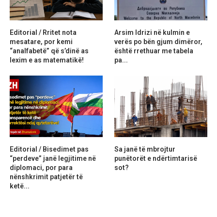
Editorial / Rritet nota
Arsim Idrizi në kulmin e
mesatare, por kemi
verës po bën gjum dimëror,
“analfabetë” që s’dinë as
është rrethuar me tabela
lexim e as matematikë!
pa...
Editorial / Bisedimet pas
Sa janë të mbrojtur
“perdeve” janë legjitime në
punëtorët e ndërtimtarisë
diplomaci, por para
sot?
nënshkrimit patjetër të
ketë...