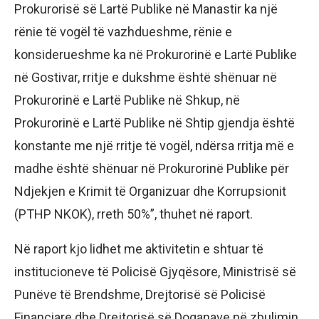
Prokurorisë së Lartë Publike në Manastir ka një
rënie të vogël të vazhdueshme, rënie e
konsiderueshme ka në Prokurorinë e Lartë Publike
në Gostivar, rritje e dukshme është shënuar në
Prokurorinë e Lartë Publike në Shkup, në
Prokurorinë e Lartë Publike në Shtip gjendja është
konstante me një rritje të vogël, ndërsa rritja më e
madhe është shënuar në Prokurorinë Publike për
Ndjekjen e Krimit të Organizuar dhe Korrupsionit
(PTHP NKOK), rreth 50%”, thuhet në raport.
Në raport kjo lidhet me aktivitetin e shtuar të
institucioneve të Policisë Gjyqësore, Ministrisë së
Punëve të Brendshme, Drejtorisë së Policisë
Financiare dhe Drejtorisë së Doganave në zbulimin