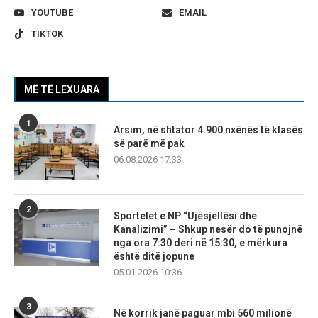
YOUTUBE
EMAIL
TIKTOK
MË TË LEXUARA
1
Arsim, në shtator 4.900 nxënës të klasës
së parë më pak
06.08.2026 17:33
2
Sportelet e NP “Ujësjellësi dhe
Kanalizimi” – Shkup nesër do të punojnë
nga ora 7:30 deri në 15:30, e mërkura
është ditë jopune
05.01.2026 10:36
3
Në korrik janë paguar mbi 560 milionë