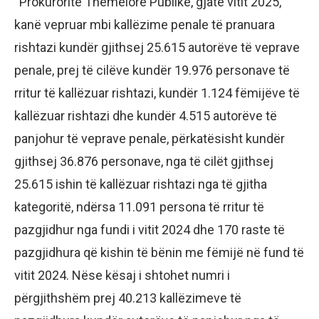
“Prokuroritë Themelore Publike, gjatë vitit 2025,
kanë vepruar mbi kallëzime penale të pranuara
rishtazi kundër gjithsej 25.615 autorëve të veprave
penale, prej të cilëve kundër 19.976 personave të
rritur të kallëzuar rishtazi, kundër 1.124 fëmijëve të
kallëzuar rishtazi dhe kundër 4.515 autorëve të
panjohur të veprave penale, përkatësisht kundër
gjithsej 36.876 personave, nga të cilët gjithsej
25.615 ishin të kallëzuar rishtazi nga të gjitha
kategoritë, ndërsa 11.091 persona të rritur të
pazgjidhur nga fundi i vitit 2024 dhe 170 raste të
pazgjidhura që kishin të bënin me fëmijë në fund të
vitit 2024. Nëse kësaj i shtohet numri i
përgjithshëm prej 40.213 kallëzimeve të