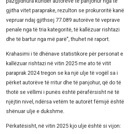
pazgjidhura kundër autorëve të panjohur nga të
gjitha vitet paraprake, rezulton se prokuroritë kanë
vepruar ndaj gjithsej 77.089 autorëve të veprave
penale nga të tria kategoritë, të kallëzuar rishtazi
dhe të bartur nga më parë”, thuhet në raport.
Krahasimi i të dhënave statistikore për personat e
kallëzuar rishtazi në vitin 2025 me ato të vitit
paraprak 2024 tregon se ka një ulje të vogël sa i
përket autorëve të rritur dhe të panjohur, që do të
thotë se vëllimi i punës është përafërsisht në të
njëjtin nivel, ndërsa vetëm te autorët fëmijë është
shënuar ulje e dukshme.
Përkatësisht, në vitin 2025 kjo ulje është si vijon: