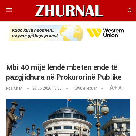
Mbi 40 mijë lëndë mbeten ende të
pazgjidhura në Prokurorinë Publike
A+
A-
Nga
Xh M
28.06.2026 10:38
1,890
e lexuar