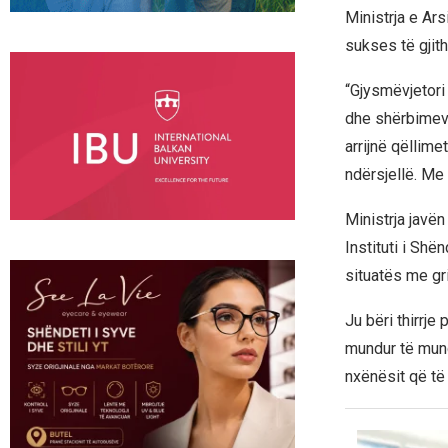
Ministrja e Ar
sukses të gjit
“Gjysmëvjetori
dhe shërbimev
arrijnë qëllim
ndërsjellë. Me
Ministrja javë
Instituti i Shën
situatës me gr
Ju bëri thirrje
mundur të mun
nxënësit që të r