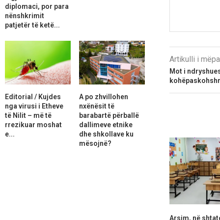
diplomaci, por para
nënshkrimit
patjetër të ketë...
Artikulli i më
Mot i ndryshue
kohëpaskohsh
Editorial / Kujdes
A po zhvillohen
nga virusi i Etheve
nxënësit të
të Nilit – më të
barabartë përballë
rrezikuar moshat
dallimeve etnike
e...
dhe shkollave ku
mësojnë?
Arsim, në shtat