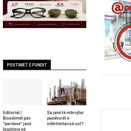
POSTIMET E FUNDIT
Editorial /
Sa janë të mbrojtur
Bisedimet pas
punëtorët e
“perdeve” janë
ndërtimtarisë sot?
legjitime në