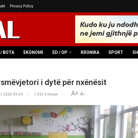
akt
Privacy Policy
/ BOTA
EKONOMI
ED / OP
KRONIKA
SPORT
S
ysmëvjetori i dytë për nxënësit
A+
A-
01.2026 09:04
1,332
e lexuar