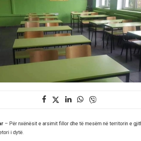
ar
– Për nxënësit e arsimit fillor dhe të mesëm në territorin e gji
etori i dytë.