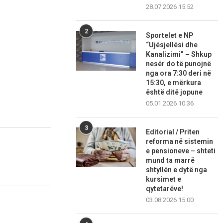
28.07.2026 15:52
2
Sportelet e NP
“Ujësjellësi dhe
Kanalizimi” – Shkup
nesër do të punojnë
nga ora 7:30 deri në
15:30, e mërkura
është ditë jopune
05.01.2026 10:36
3
Editorial / Priten
reforma në sistemin
e pensioneve – shteti
mund ta marrë
shtyllën e dytë nga
kursimet e
qytetarëve!
03.08.2026 15:00