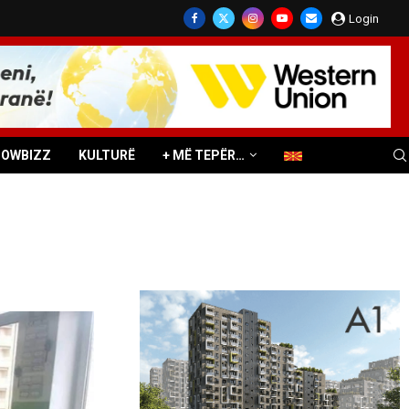
Login
HOWBIZZ
KULTURË
+ MË TEPËR…