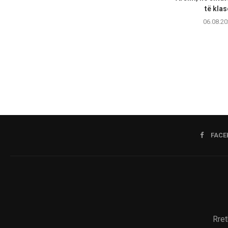
të klas
06.08.20
FACE
Rret