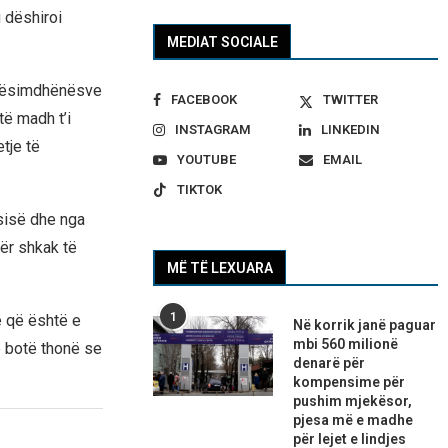
 dëshiroi
MEDIAT SOCIALE
, mësimdhënësve
FACEBOOK
TWITTER
ë madh t’i
INSTAGRAM
LINKEDIN
tje të
YOUTUBE
EMAIL
TIKTOK
ësisë dhe nga
për shkak të
MË TË LEXUARA
1
lë që është e
Në korrik janë paguar
mbi 560 milionë
 botë thonë se
denarë për
kompensime për
pushim mjekësor,
pjesa më e madhe
për lejet e lindjes