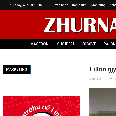
Thursday, August 6, 2026
Rreth nesh
Impresumi
Marketing
Kont
MAQEDONI
SHQIPËRI
KOSOVË
RAJON 
Fillon gj
MARKETING
Nga
B.M
20.