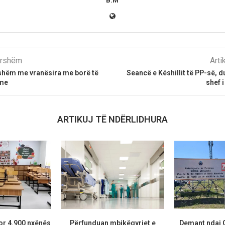
parshëm
Arti
shëm me vranësira me borë të
Seancë e Këshillit të PP-së, d
me
shef 
ARTIKUJ TË NDËRLIDHURA
or 4.900 nxënës
Përfunduan mbikëqyrjet e
Demant ndaj 