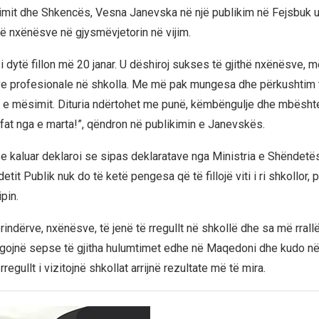
simit dhe Shkencës, Vesna Janevska në një publikim në Fejsbuk u
hë nxënësve në gjysmëvjetorin në vijim.
 i dytë fillon më 20 janar. U dëshiroj sukses të gjithë nxënësve
e profesionale në shkolla. Me më pak mungesa dhe përkushtim t
et e mësimit. Dituria ndërtohet me punë, këmbëngulje dhe mbështe
 fat nga e marta!”, qëndron në publikimin e Janevskës.
n e kaluar deklaroi se sipas deklaratave nga Ministria e Shëndet
detit Publik nuk do të ketë pengesa që të fillojë viti i ri shkollor, 
ipin.
 prindërve, nxënësve, të jenë të rregullt në shkollë dhe sa më rral
gojnë sepse të gjitha hulumtimet edhe në Maqedoni dhe kudo në
regullt i vizitojnë shkollat arrijnë rezultate më të mira.