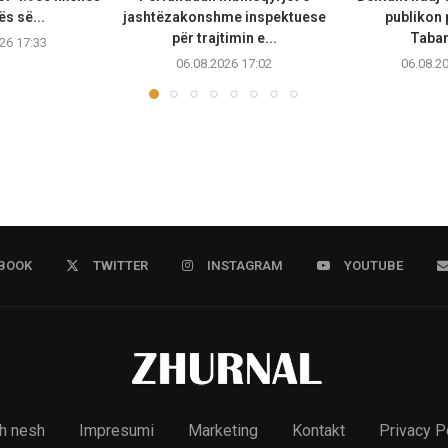
ës së...
jashtëzakonshme inspektuese
publikon
për trajtimin e...
Taban
26 17:33
06.08.2026 17:02
06.08.2
BOOK
TWITTER
INSTAGRAM
YOUTUBE
h nesh
Impresumi
Marketing
Kontakt
Privacy P