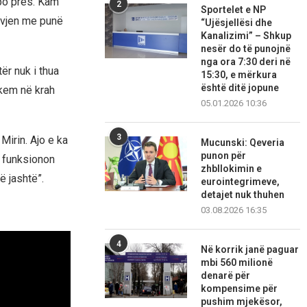
 po pres. Kam
2
Sportelet e NP
 vjen me punë
“Ujësjellësi dhe
Kanalizimi” – Shkup
nesër do të punojnë
nga ora 7:30 deri në
ër nuk i thua
15:30, e mërkura
është ditë jopune
 kem në krah
05.01.2026 10:36
3
irin. Ajo e ka
Mucunski: Qeveria
punon për
i funksionon
zhbllokimin e
ë jashtë”.
eurointegrimeve,
detajet nuk thuhen
03.08.2026 16:35
4
Në korrik janë paguar
mbi 560 milionë
denarë për
kompensime për
pushim mjekësor,