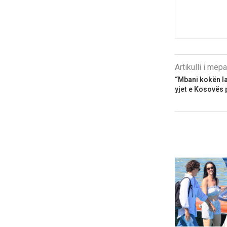
Artikulli i më
“Mbani kokën la
yjet e Kosovës