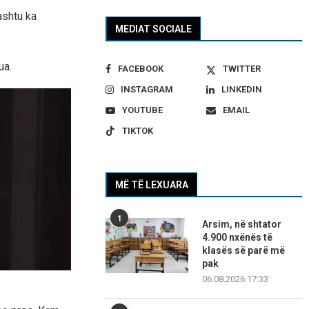
ashtu ka
MEDIAT SOCIALE
ua.
FACEBOOK
TWITTER
INSTAGRAM
LINKEDIN
YOUTUBE
EMAIL
TIKTOK
MË TË LEXUARA
1
Arsim, në shtator
4.900 nxënës të
klasës së parë më
pak
06.08.2026 17:33