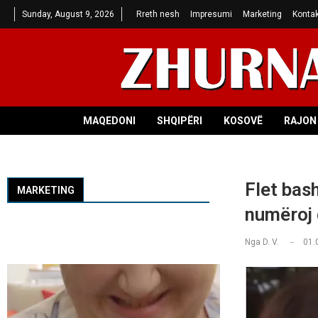
Sunday, August 9, 2026
Rreth nesh
Impresumi
Marketing
Kontak
MAQEDONI
SHQIPËRI
KOSOVË
RAJON 
Flet bas
MARKETING
numëroj d
Nga
D. V.
01.