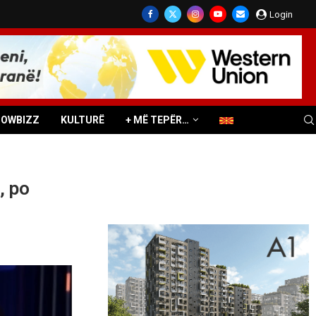
Login
HOWBIZZ
KULTURË
+ MË TEPËR…
, po