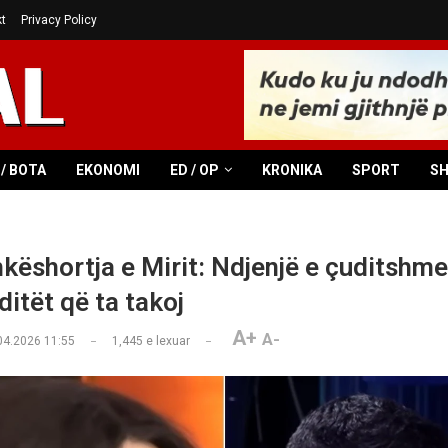
t
Privacy Policy
/ BOTA
EKONOMI
ED / OP
KRONIKA
SPORT
S
hkëshortja e Mirit: Ndjenjë e çuditshme
itët që ta takoj
A+
A-
04.2026 11:55
1,445
e lexuar