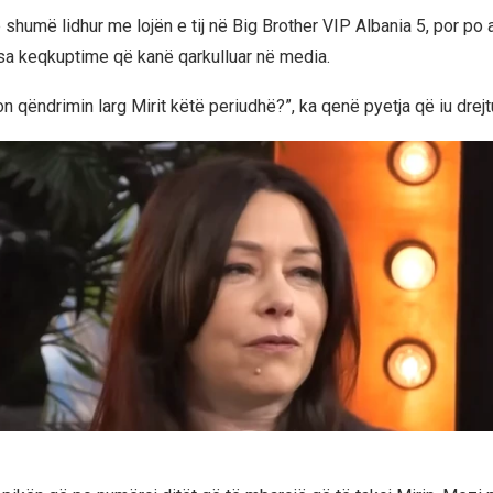
 shumë lidhur me lojën e tij në Big Brother VIP Albania 5, por po 
sa keqkuptime që kanë qarkulluar në media.
on qëndrimin larg Mirit këtë periudhë?”, ka qenë pyetja që iu drejt