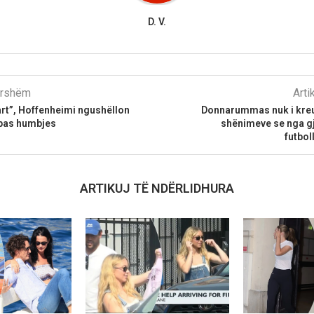
D. V.
parshëm
Arti
rt”, Hoffenheimi ngushëllon
Donnarummas nuk i kreu 
 pas humbjes
shënimeve se nga gj
futbol
ARTIKUJ TË NDËRLIDHURA