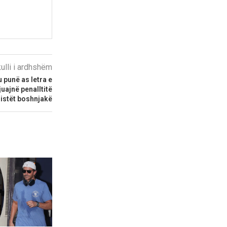
kulli i ardhshëm
punë as letra e
uajnë penalltitë
listët boshnjakë