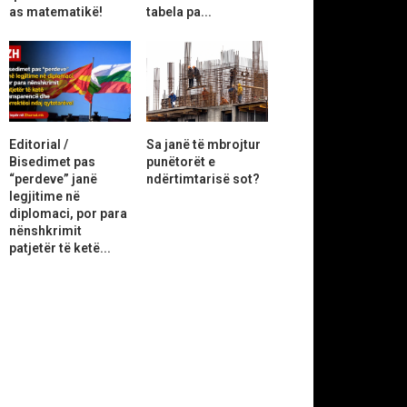
as matematikë!
tabela pa...
Editorial /
Sa janë të mbrojtur
Bisedimet pas
punëtorët e
“perdeve” janë
ndërtimtarisë sot?
legjitime në
diplomaci, por para
nënshkrimit
patjetër të ketë...