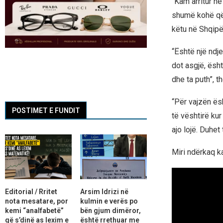
“Kam arritur n
shumë kohë që 
këtu në Shqipër
“Është një ndje
dot asgjë, ësh
dhe ta puth”, t
“Për vajzën ës
POSTIMET E FUNDIT
të vështirë kur
ajo lojë. Duhet
Miri ndërkaq k
Editorial / Rritet
Arsim Idrizi në
nota mesatare, por
kulmin e verës po
kemi “analfabetë”
bën gjum dimëror,
që s’dinë as lexim e
është rrethuar me