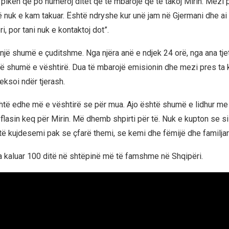
ë pikën që po numëroj ditët që të mbarojë që të takoj Mirin. Mezi
nuk e kam takuar. Është ndryshe kur unë jam në Gjermani dhe ai
i, por tani nuk e kontaktoj dot”.
një shumë e çuditshme. Nga njëra anë e ndjek 24 orë, nga ana tjet
të shumë e vështirë. Dua të mbarojë emisionin dhe mezi pres ta
heksoi ndër tjerash.
htë edhe më e vështirë se për mua. Ajo është shumë e lidhur me M
 flasin keq për Mirin. Më dhemb shpirti për të. Nuk e kupton se s
 të kujdesemi pak se çfarë themi, se kemi dhe fëmijë dhe familjar
a kaluar 100 ditë në shtëpinë më të famshme në Shqipëri.