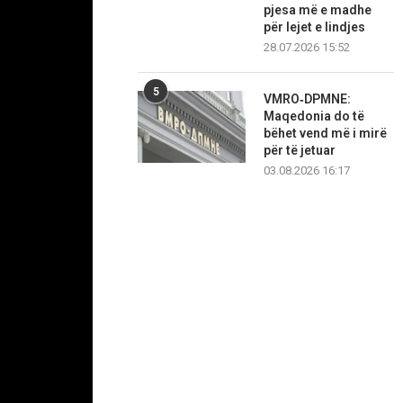
pjesa më e madhe
për lejet e lindjes
28.07.2026 15:52
5
VMRO‑DPMNE:
Maqedonia do të
bëhet vend më i mirë
për të jetuar
03.08.2026 16:17