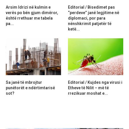
Arsim Idrizi në kulmin e
Editorial / Bisedimet pas
verës po bën gjum dimëror,
“perdeve” janë legjitime në
është rrethuar me tabela
diplomaci, por para
pa...
nënshkrimit patjetër të
ketë...
Sa janë të mbrojtur
Editorial / Kujdes nga virusi i
punëtorët e ndërtimtarisë
Etheve të Nilit – më të
sot?
rrezikuar moshat e...