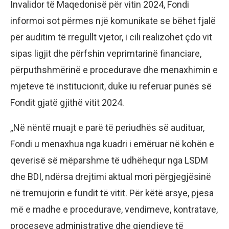
Invalidor të Maqedonisë për vitin 2024, Fondi
informoi sot përmes një komunikate se bëhet fjalë
për auditim të rregullt vjetor, i cili realizohet çdo vit
sipas ligjit dhe përfshin veprimtarinë financiare,
përputhshmërinë e procedurave dhe menaxhimin e
mjeteve të institucionit, duke iu referuar punës së
Fondit gjatë gjithë vitit 2024.
„Në nëntë muajt e parë të periudhës së audituar,
Fondi u menaxhua nga kuadri i emëruar në kohën e
qeverisë së mëparshme të udhëhequr nga LSDM
dhe BDI, ndërsa drejtimi aktual mori përgjegjësinë
në tremujorin e fundit të vitit. Për këtë arsye, pjesa
më e madhe e procedurave, vendimeve, kontratave,
proceseve administrative dhe gjendjeve të