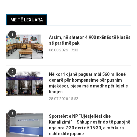
MË TË LEXUARA
1
Arsim, në shtator 4.900 nxënës të klasës
së parë më pak
06.08.2026 17:33
2
Në korrik janë paguar mbi 560 milionë
denarë për kompensime për pushim
mjekësor, pjesa më e madhe për lejet e
lindjes
28.07.2026 15:52
3
Sportelet e NP “Ujësjellësi dhe
Kanalizimi” – Shkup nesër do të punojnë
nga ora 7:30 deri në 15:30, e mërkura
është ditë jopune