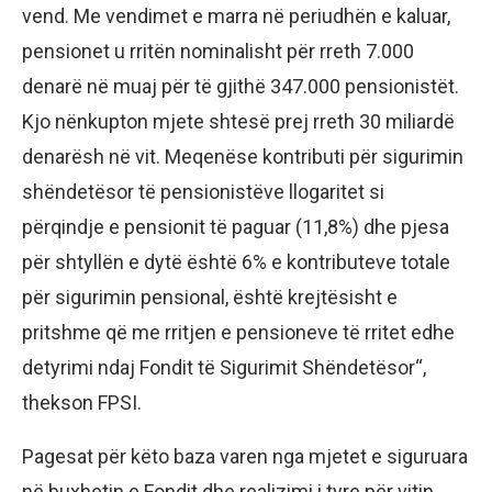
vend. Me vendimet e marra në periudhën e kaluar,
pensionet u rritën nominalisht për rreth 7.000
denarë në muaj për të gjithë 347.000 pensionistët.
Kjo nënkupton mjete shtesë prej rreth 30 miliardë
denarësh në vit. Meqenëse kontributi për sigurimin
shëndetësor të pensionistëve llogaritet si
përqindje e pensionit të paguar (11,8%) dhe pjesa
për shtyllën e dytë është 6% e kontributeve totale
për sigurimin pensional, është krejtësisht e
pritshme që me rritjen e pensioneve të rritet edhe
detyrimi ndaj Fondit të Sigurimit Shëndetësor“,
thekson FPSI.
Pagesat për këto baza varen nga mjetet e siguruara
në buxhetin e Fondit dhe realizimi i tyre për vitin