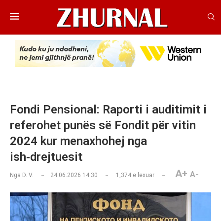
Fondi Pensional: Raporti i auditimit i
referohet punës së Fondit për vitin
2024 kur menaxhohej nga
ish‑drejtuesit
A+
A-
Nga
D. V.
24.06.2026 14:30
1,374
e lexuar