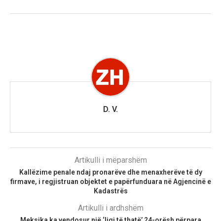
D. V.
Artikulli i mëparshëm
Kallëzime penale ndaj pronarëve dhe menaxherëve të dy
firmave, i regjistruan objektet e papërfunduara në Agjencinë e
Kadastrës
Artikulli i ardhshëm
Meksika ka vendosur një ‘ligj të thatë’ 24-orësh përpara