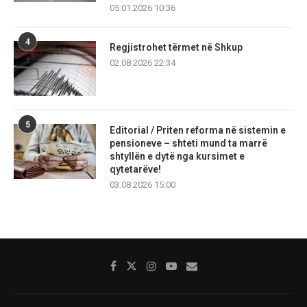
05.01.2026 10:36
4
Regjistrohet tërmet në Shkup
02.08.2026 22:34
5
Editorial / Priten reforma në sistemin e
pensioneve – shteti mund ta marrë
shtyllën e dytë nga kursimet e
qytetarëve!
03.08.2026 15:00