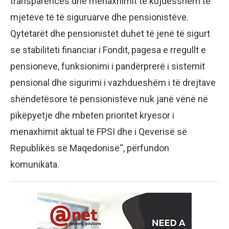
transparencës dhe menaxhimit të kujdesshëm të
mjeteve të të siguruarve dhe pensionistëve.
Qytetarët dhe pensionistët duhet të jenë të sigurt
se stabiliteti financiar i Fondit, pagesa e rregullt e
pensioneve, funksionimi i pandërprerë i sistemit
pensional dhe sigurimi i vazhdueshëm i të drejtave
shëndetësore të pensionistëve nuk janë vënë në
pikëpyetje dhe mbeten prioritet kryesor i
menaxhimit aktual të FPSI dhe i Qeverisë së
Republikës së Maqedonisë“, përfundon
komunikata.