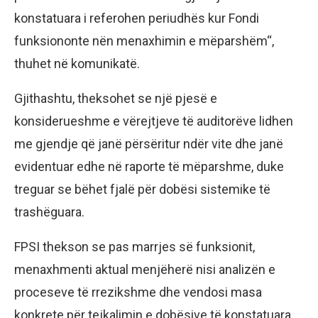
konstatuara i referohen periudhës kur Fondi
funksiononte nën menaxhimin e mëparshëm“,
thuhet në komunikatë.
Gjithashtu, theksohet se një pjesë e
konsiderueshme e vërejtjeve të auditorëve lidhen
me gjendje që janë përsëritur ndër vite dhe janë
evidentuar edhe në raporte të mëparshme, duke
treguar se bëhet fjalë për dobësi sistemike të
trashëguara.
FPSI thekson se pas marrjes së funksionit,
menaxhmenti aktual menjëherë nisi analizën e
proceseve të rrezikshme dhe vendosi masa
konkrete për tejkalimin e dobësive të konstatuara.