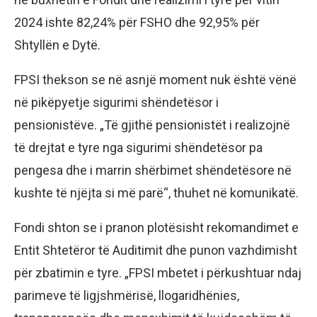
2024 ishte 82,24% për FSHO dhe 92,95% për
Shtyllën e Dytë.
FPSI thekson se në asnjë moment nuk është vënë
në pikëpyetje sigurimi shëndetësor i
pensionistëve. „Të gjithë pensionistët i realizojnë
të drejtat e tyre nga sigurimi shëndetësor pa
pengesa dhe i marrin shërbimet shëndetësore në
kushte të njëjta si më parë“, thuhet në komunikatë.
Fondi shton se i pranon plotësisht rekomandimet e
Entit Shtetëror të Auditimit dhe punon vazhdimisht
për zbatimin e tyre. „FPSI mbetet i përkushtuar ndaj
parimeve të ligjshmërisë, llogaridhënies,