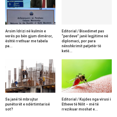
Arsim Idrizi në kulmin e
Editorial / Bisedimet pas
verës po bën gjum dimëror,
“perdeve” janë legjitime në
është rrethuar me tabela
diplomaci, por para
pa...
nënshkrimit patjetër të
ketë...
Sa janë të mbrojtur
Editorial / Kujdes nga virusi i
punëtorët e ndërtimtarisë
Etheve të Nilit – më të
sot?
rrezikuar moshat e...