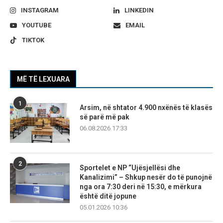
INSTAGRAM
LINKEDIN
YOUTUBE
EMAIL
TIKTOK
MË TË LEXUARA
1
Arsim, në shtator 4.900 nxënës të klasës
së parë më pak
06.08.2026 17:33
2
Sportelet e NP “Ujësjellësi dhe
Kanalizimi” – Shkup nesër do të punojnë
nga ora 7:30 deri në 15:30, e mërkura
është ditë jopune
05.01.2026 10:36