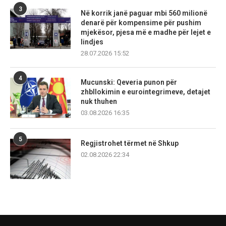
3
Në korrik janë paguar mbi 560 milionë
denarë për kompensime për pushim
mjekësor, pjesa më e madhe për lejet e
lindjes
28.07.2026 15:52
4
Mucunski: Qeveria punon për
zhbllokimin e eurointegrimeve, detajet
nuk thuhen
03.08.2026 16:35
5
Regjistrohet tërmet në Shkup
02.08.2026 22:34