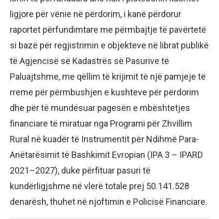
ligjore për vënie në përdorim, i kanë përdorur
raportet përfundimtare me përmbajtje të pavërtetë
si bazë për regjistrimin e objekteve në librat publikë
të Agjencisë së Kadastrës së Pasurive të
Paluajtshme, me qëllim të krijimit të një pamjeje të
rreme për përmbushjen e kushteve për përdorim
dhe për të mundësuar pagesën e mbështetjes
financiare të miratuar nga Programi për Zhvillim
Rural në kuadër të Instrumentit për Ndihmë Para-
Anëtarësimit të Bashkimit Evropian (IPA 3 – IPARD
2021–2027), duke përfituar pasuri të
kundërligjshme në vlerë totale prej 50.141.528
denarësh, thuhet në njoftimin e Policisë Financiare.