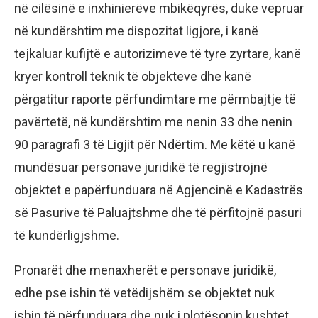
në cilësinë e inxhinierëve mbikëqyrës, duke vepruar
në kundërshtim me dispozitat ligjore, i kanë
tejkaluar kufijtë e autorizimeve të tyre zyrtare, kanë
kryer kontroll teknik të objekteve dhe kanë
përgatitur raporte përfundimtare me përmbajtje të
pavërtetë, në kundërshtim me nenin 33 dhe nenin
90 paragrafi 3 të Ligjit për Ndërtim. Me këtë u kanë
mundësuar personave juridikë të regjistrojnë
objektet e papërfunduara në Agjencinë e Kadastrës
së Pasurive të Paluajtshme dhe të përfitojnë pasuri
të kundërligjshme.
Pronarët dhe menaxherët e personave juridikë,
edhe pse ishin të vetëdijshëm se objektet nuk
ishin të përfunduara dhe nuk i plotësonin kushtet