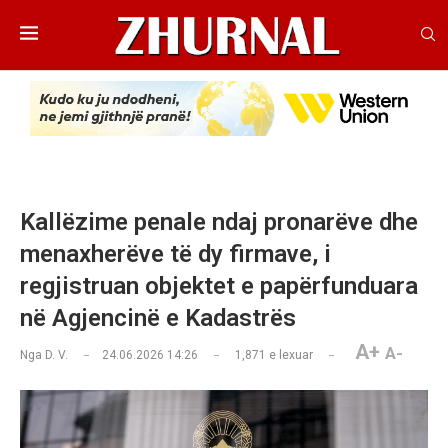
Kallëzime penale ndaj pronarëve dhe
menaxherëve të dy firmave, i
regjistruan objektet e papërfunduara
në Agjencinë e Kadastrës
A+
A-
Nga
D. V.
24.06.2026 14:26
1,871
e lexuar