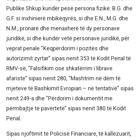
Publike Shkup kundër pesë persona fizikë: B.G. dhe
G.F. si inxhinierë mbikëqyrës, si dhe E.N., M.G. dhe
N.M., pronarë dhe menaxherë të dy personave
juridikë, si dhe kundër vetë personave juridikë, për
veprat penale “Keqpërdorim i pozitës dhe
autorizimit zyrtar” sipas nenit 353 të Kodit Penal të
RMV-së, “Falsifikim ose shkatërrim i librave
afariste” sipas nenit 280, “Mashtrim në dëm të
mjeteve të Bashkimit Evropian – në tentativë” sipas
nenit 249-a dhe “Përdorim i dokumentit me
përmbajtje të pavërtetë” sipas nenit 380 të Kodit
Penal.
Sipas njoftimit të Policisë Financiare, të kallëzuarit,