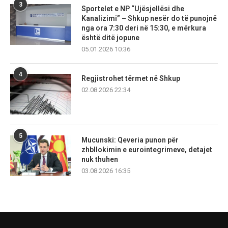
3
Sportelet e NP “Ujësjellësi dhe
Kanalizimi” – Shkup nesër do të punojnë
nga ora 7:30 deri në 15:30, e mërkura
është ditë jopune
05.01.2026 10:36
4
Regjistrohet tërmet në Shkup
02.08.2026 22:34
5
Mucunski: Qeveria punon për
zhbllokimin e eurointegrimeve, detajet
nuk thuhen
03.08.2026 16:35