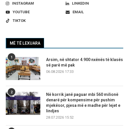
INSTAGRAM
LINKEDIN
YOUTUBE
EMAIL
TIKTOK
MË TË LEXUARA
1
Arsim, në shtator 4.900 nxënës të klasës
së parë më pak
06.08.2026 17:33
2
Në korrik janë paguar mbi 560 milionë
denarë për kompensime për pushim
mjekësor, pjesa më e madhe për lejet e
lindjes
28.07.2026 15:52