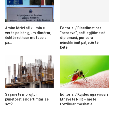
Arsim Idrizi në kulmin e
Editorial / Bisedimet pas
verës po bën gjum dimëror,
“perdeve” janë legjitime në
është rrethuar me tabela
diplomaci, por para
pa...
nënshkrimit patjetër të
ketë...
Sa janë të mbrojtur
Editorial / Kujdes nga virusi i
punëtorët e ndërtimtarisë
Etheve të Nilit – më të
sot?
rrezikuar moshat e...