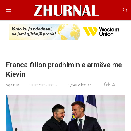
Franca fillon prodhimin e armëve me
Kievin
A+
A-
Nga
B.M
10.02.2026 09:16
1,243
e lexuar