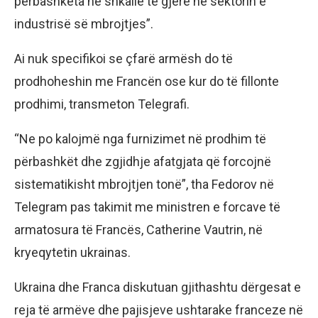
përbashkëta në shkallë të gjerë në sektorin e
industrisë së mbrojtjes”.
Ai nuk specifikoi se çfarë armësh do të
prodhoheshin me Francën ose kur do të fillonte
prodhimi, transmeton Telegrafi.
“Ne po kalojmë nga furnizimet në prodhim të
përbashkët dhe zgjidhje afatgjata që forcojnë
sistematikisht mbrojtjen tonë”, tha Fedorov në
Telegram pas takimit me ministren e forcave të
armatosura të Francës, Catherine Vautrin, në
kryeqytetin ukrainas.
Ukraina dhe Franca diskutuan gjithashtu dërgesat e
reja të armëve dhe pajisjeve ushtarake franceze në