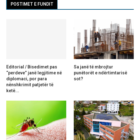
POSTIMET E FUNDIT
Editorial / Bisedimet pas
Sa janë të mbrojtur
“perdeve” janë legjitime në
punëtorët e ndërtimtarisë
diplomaci, por para
sot?
nënshkrimit patjetër të
ketë...