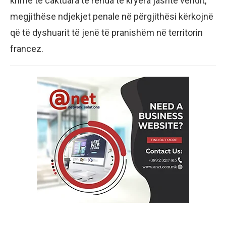
krime të caktuara të rënda të kryera jashtë vendit,
megjithëse ndjekjet penale në përgjithësi kërkojnë
që të dyshuarit të jenë të pranishëm në territorin
francez.