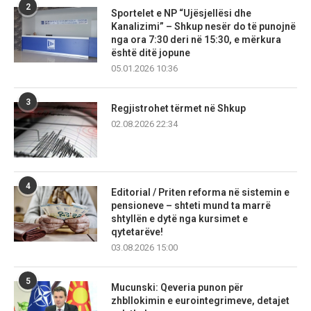
2
Sportelet e NP “Ujësjellësi dhe
Kanalizimi” – Shkup nesër do të punojnë
nga ora 7:30 deri në 15:30, e mërkura
është ditë jopune
05.01.2026 10:36
3
Regjistrohet tërmet në Shkup
02.08.2026 22:34
4
Editorial / Priten reforma në sistemin e
pensioneve – shteti mund ta marrë
shtyllën e dytë nga kursimet e
qytetarëve!
03.08.2026 15:00
5
Mucunski: Qeveria punon për
zhbllokimin e eurointegrimeve, detajet