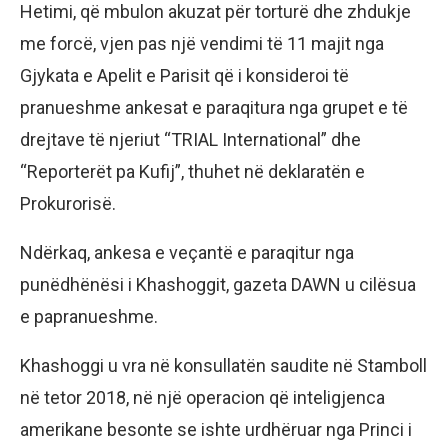
Hetimi, që mbulon akuzat për torturë dhe zhdukje
me forcë, vjen pas një vendimi të 11 majit nga
Gjykata e Apelit e Parisit që i konsideroi të
pranueshme ankesat e paraqitura nga grupet e të
drejtave të njeriut “TRIAL International” dhe
“Reporterët pa Kufij”, thuhet në deklaratën e
Prokurorisë.
Ndërkaq, ankesa e veçantë e paraqitur nga
punëdhënësi i Khashoggit, gazeta DAWN u cilësua
e papranueshme.
Khashoggi u vra në konsullatën saudite në Stamboll
në tetor 2018, në një operacion që inteligjenca
amerikane besonte se ishte urdhëruar nga Princi i