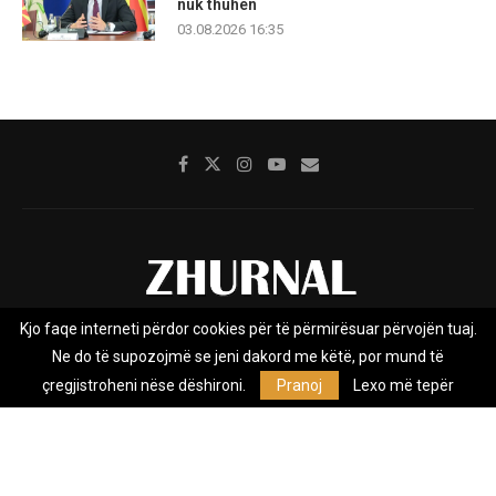
nuk thuhen
03.08.2026 16:35
Kjo faqe interneti përdor cookies për të përmirësuar përvojën tuaj.
Rreth nesh
Impresumi
Marketing
Kontakt
Ne do të supozojmë se jeni dakord me këtë, por mund të
Privacy Policy
çregjistroheni nëse dëshironi.
Pranoj
Lexo më tepër
Zhurnal.mk është Agjenci e Lajmeve e pavarur, e themeluar në vitin
2009, që e mbulon Maqedoninë, Kosovën, Shqipërinë edhe lajmet
nga bota.
@2026 - All Right Reserved. Designed and Developed by