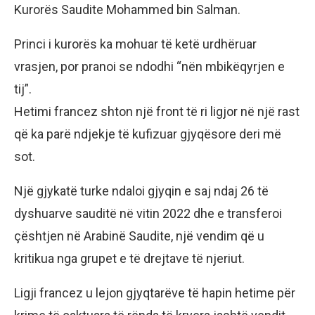
Kurorës Saudite Mohammed bin Salman.
Princi i kurorës ka mohuar të ketë urdhëruar
vrasjen, por pranoi se ndodhi “nën mbikëqyrjen e
tij”.
Hetimi francez shton një front të ri ligjor në një rast
që ka parë ndjekje të kufizuar gjyqësore deri më
sot.
Një gjykatë turke ndaloi gjyqin e saj ndaj 26 të
dyshuarve sauditë në vitin 2022 dhe e transferoi
çështjen në Arabinë Saudite, një vendim që u
kritikua nga grupet e të drejtave të njeriut.
Ligji francez u lejon gjyqtarëve të hapin hetime për