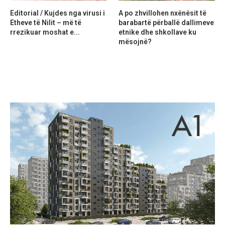
Editorial / Kujdes nga virusi i
A po zhvillohen nxënësit të
Etheve të Nilit – më të
barabartë përballë dallimeve
rrezikuar moshat e...
etnike dhe shkollave ku
mësojnë?