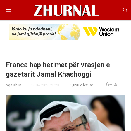
Franca hap hetimet për vrasjen e
gazetarit Jamal Khashoggi
A+
A-
Nga
Xh M
16.05.2026 23:23
1,890
e lexuar