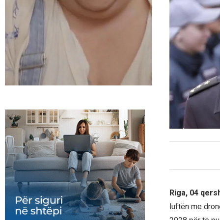
Riga, 04 qers
luftën me dronë