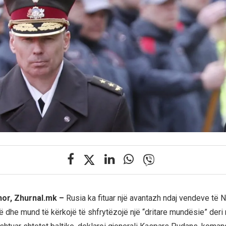
hor, Zhurnal.mk –
Rusia ka fituar një avantazh ndaj vendeve të
 dhe mund të kërkojë të shfrytëzojë një “dritare mundësie” deri n