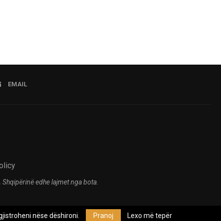
EMAIL
olicy
 Shqipërinë edhe lajmet nga bota.
jistroheni nëse dëshironi.
Pranoj
Lexo më tepër