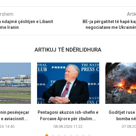
parshëm
Arti
 ndajmë çështjen e Libanit
BE-ja përgatitet të hapë kap
me Iranin
negociatave me Ukrainë
ARTIKUJ TË NDËRLIDHURA
anin pesëvjeçar
Pentagoni akuzon ish-shefin e
Goditjet rus
e aviacionit...
Forcave Ajrore për zbulim...
bomba në 
26 14:40
08.08.2026 11:22
07.08.2