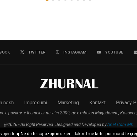
BOOK
TWITTER
INSTAGRAM
YOUTUBE
h nesh
Impresumi
Marketing
Kontakt
Privacy P
ve e pavarur, e themeluar në vitin 2009, që e mbulon Maqedoninë, Kosovën,
@2026 - All Right Reserved. Designed and Developed by
Anet.Com.Mk
rvojën tuaj. Ne do të supozojmë se jeni dakord me këtë, por mund të çreg