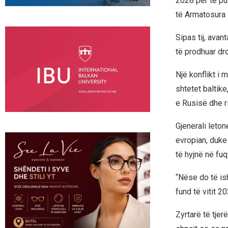
2028 për të pu
të Armatosura 
Sipas tij, avan
të prodhuar dro
Një konflikt i
shtetet baltike
e Rusisë dhe ri
Gjenerali leton
evropian, duke
të hyjnë në fuqi
“Nëse do të is
fund të vitit 2
Zyrtarë të tje