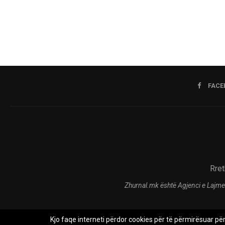
FACE
Rret
Zhurnal.mk është Agjenci e Lajme
Kjo faqe interneti përdor cookies për të përmirësuar pë