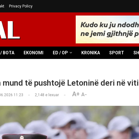
akt
Privacy Policy
/ BOTA
EKONOMI
ED / OP
KRONIKA
SPORT
S
n mund të pushtojë Letoninë deri në vit
A+
A-
06.2026 11:23
2,148
e lexuar