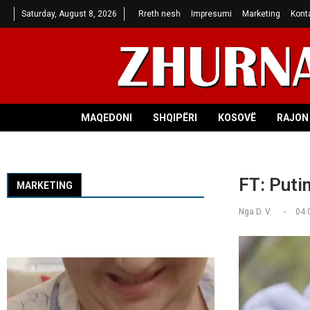
Saturday, August 8, 2026
Rreth nesh
Impresumi
Marketing
Kont
MAQEDONI
SHQIPËRI
KOSOVË
RAJON 
FT: Puti
MARKETING
Nga
D. V.
04.