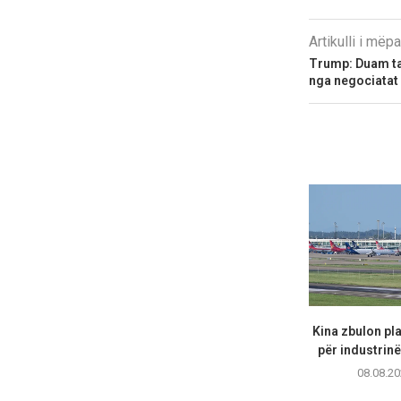
Artikulli i më
Trump: Duam ta
nga negociatat 
Kina zbulon pl
për industrinë 
08.08.20