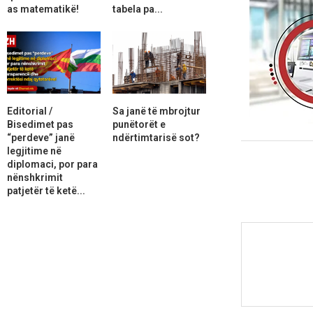
as matematikë!
tabela pa...
Editorial /
Sa janë të mbrojtur
Bisedimet pas
punëtorët e
“perdeve” janë
ndërtimtarisë sot?
legjitime në
diplomaci, por para
nënshkrimit
patjetër të ketë...