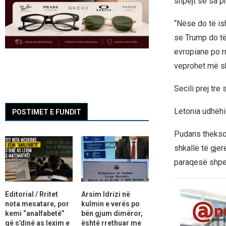
shpejt se sa pri
“Nëse do të is
se Trump do të 
evropiane po r
veprohet më shp
Secili prej tr
Letonia udhëhi
POSTIMET E FUNDIT
Pudans theksoi
shkallë të gje
paraqesë shpej
Editorial / Rritet
Arsim Idrizi në
nota mesatare, por
kulmin e verës po
kemi “analfabetë”
bën gjum dimëror,
që s’dinë as lexim e
është rrethuar me