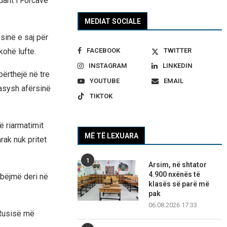
dant i Forcave
MEDIAT SOCIALE
sinë e saj për
kohë lufte.
FACEBOOK
TWITTER
INSTAGRAM
LINKEDIN
ërthejë në tre
YOUTUBE
EMAIL
rasysh afërsinë
TIKTOK
ë riarmatimit
MË TË LEXUARA
ak nuk pritet
1
Arsim, në shtator
4.900 nxënës të
 bëjmë deri në
klasës së parë më
pak
06.08.2026 17:33
 Rusisë më