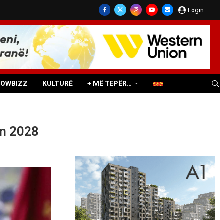
Login
HOWBIZZ
KULTURË
+ MË TEPËR…
in 2028