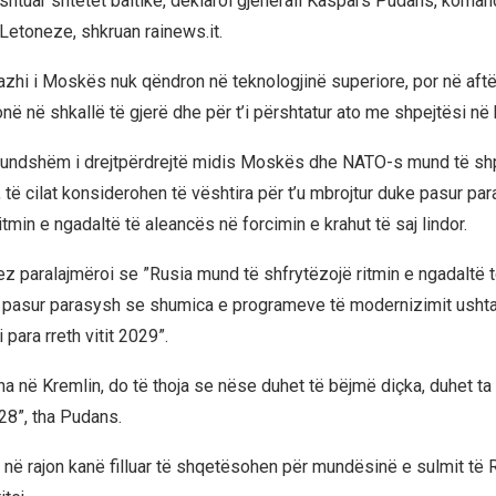
shtuar shtetet baltike, deklaroi gjenerali Kaspars Pudans, koman
Letoneze, shkruan rainews.it.
tazhi i Moskës nuk qëndron në teknologjinë superiore, por në aftë
në në shkallë të gjerë dhe për t’i përshtatur ato me shpejtësi në 
 mundshëm i drejtpërdrejtë midis Moskës dhe NATO-s mund të shp
, të cilat konsiderohen të vështira për t’u mbrojtur duke pasur pa
tmin e ngadaltë të aleancës në forcimin e krahut të saj lindor.
ez paralajmëroi se ”Rusia mund të shfrytëzojë ritmin e ngadaltë t
 pasur parasysh se shumica e programeve të modernizimit ushtar
 para rreth vitit 2029”.
ha në Kremlin, do të thoja se nëse duhet të bëjmë diçka, duhet ta
028”, tha Pudans.
rë në rajon kanë filluar të shqetësohen për mundësinë e sulmit të