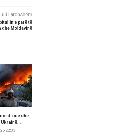
kulli i ardhshëm
itullin e parë të
n dhe Moldavinë
e me dronë dhe
Kryeministri pakistanez thotë
Spanja thirrje
Ukrainë...
se është “i nderuar” për...
Rihapni kufi
026 22:33
07.08.2026 19:30
07.08.2