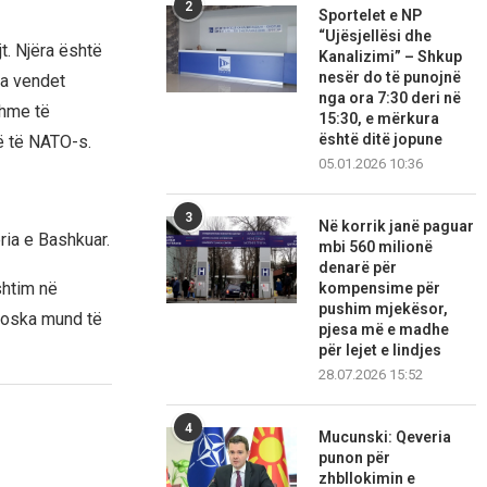
2
Sportelet e NP
“Ujësjellësi dhe
t. Njëra është
Kanalizimi” – Shkup
nesër do të punojnë
ha vendet
nga ora 7:30 deri në
shme të
15:30, e mërkura
është ditë jopune
rë të NATO-s.
05.01.2026 10:36
3
Në korrik janë paguar
ria e Bashkuar.
mbi 560 milionë
denarë për
shtim në
kompensime për
pushim mjekësor,
 Moska mund të
pjesa më e madhe
për lejet e lindjes
28.07.2026 15:52
4
Mucunski: Qeveria
punon për
zhbllokimin e