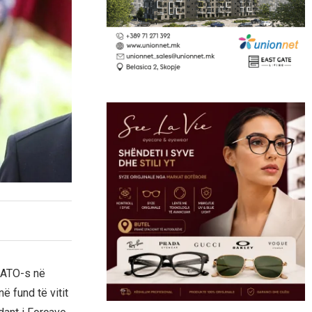
 NATO-s në
ë fund të vitit