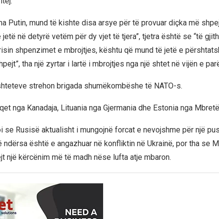
tej.
ha Putin, mund të kishte disa arsye për të provuar diçka më shpej
jetë në detyrë vetëm për dy vjet të tjera”, tjetra është se “të gjit
risin shpenzimet e mbrojtjes, kështu që mund të jetë e përshtat
ejt”, tha një zyrtar i lartë i mbrojtjes nga një shtet në vijën e pa
e shteteve strehon brigada shumëkombëshe të NATO-s.
qet nga Kanadaja, Lituania nga Gjermania dhe Estonia nga Mbretë
 se Rusisë aktualisht i mungojnë forcat e nevojshme për një pu
rë ndërsa është e angazhuar në konfliktin në Ukrainë, por tha se
t një kërcënim më të madh nëse lufta atje mbaron.