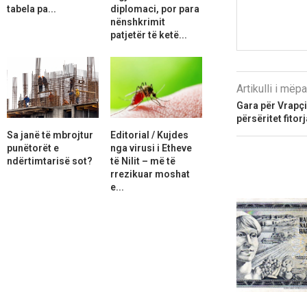
tabela pa...
diplomaci, por para
nënshkrimit
patjetër të ketë...
Artikulli i më
Gara për Vrapçi
përsëritet fitorj
Sa janë të mbrojtur
Editorial / Kujdes
punëtorët e
nga virusi i Etheve
ndërtimtarisë sot?
të Nilit – më të
rrezikuar moshat
e...