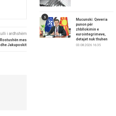
5
Mucunski: Qeveria
punon për
zhbllokimin e
kulli i ardhshëm
eurointegrimeve,
detajet nuk thuhen
 Rostushën mes
 dhe Jakuposkit
03.08.2026 16:35