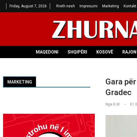
Friday, August 7, 2026
Rreth nesh
Impresumi
Marketing
Kontakt
MAQEDONI
SHQIPËRI
KOSOVË
RAJON 
Gara për
MARKETING
Gradec
Nga
B.M
01.