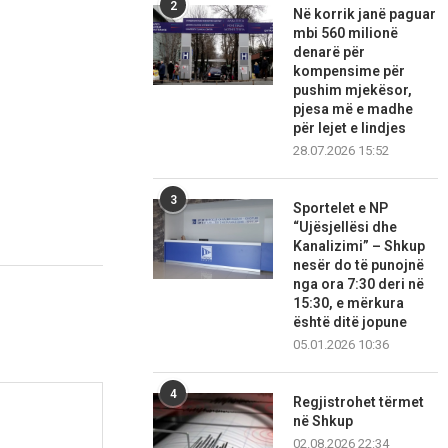
2
Në korrik janë paguar
mbi 560 milionë
denarë për
kompensime për
pushim mjekësor,
pjesa më e madhe
për lejet e lindjes
28.07.2026 15:52
3
Sportelet e NP
“Ujësjellësi dhe
Kanalizimi” – Shkup
nesër do të punojnë
nga ora 7:30 deri në
15:30, e mërkura
është ditë jopune
05.01.2026 10:36
4
Regjistrohet tërmet
në Shkup
02.08.2026 22:34