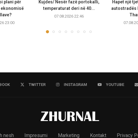
i plani për
Kujdes/ Nesër fazë portokalli,
Hapet një tj
e ekonomisë
temperaturat deri në 40...
autostradës
llave?
Than
07.08.2026 22:46
26 23:00
07.08.2
BOOK
TWITTER
INSTAGRAM
YOUTUBE
h nesh
Impresumi
Marketing
Kontakt
Privacy P