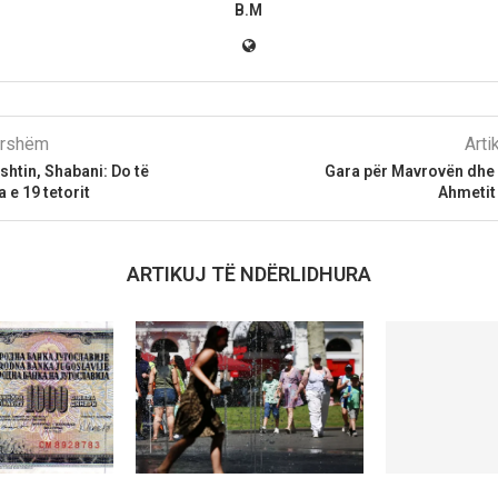
B.M
parshëm
Arti
shtin, Shabani: Do të
Gara për Mavrovën dhe
a e 19 tetorit
Ahmetit
ARTIKUJ TË NDËRLIDHURA