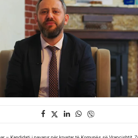
nar – Kandidati i pavarur për kryetar të Komunës së Vrapçishtit, Zu