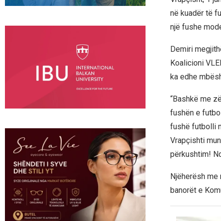
në kuadër të fu
një fushe mode
Demiri megjith
Koalicioni VLEN
ka edhe mbësh
“Bashkë me zëv
fushën e futbo
fushë futbolli 
Vrapçishti mund
përkushtim! Ndr
Njëherësh me ra
banorët e Komu