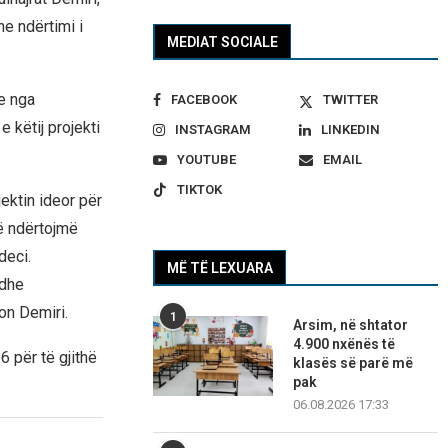
he ndërtimi i
MEDIAT SOCIALE
e nga
FACEBOOK
TWITTER
 këtij projekti
INSTAGRAM
LINKEDIN
YOUTUBE
EMAIL
TIKTOK
ektin ideor për
ë ndërtojmë
deci.
MË TË LEXUARA
 dhe
on Demiri.
1
Arsim, në shtator
4.900 nxënës të
6 për të gjithë
klasës së parë më
pak
06.08.2026 17:33