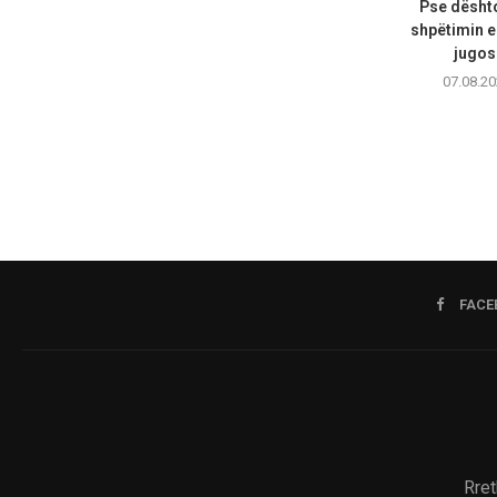
Pse dështo
shpëtimin 
jugos
07.08.20
FACE
Rret