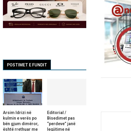
POSTIMET E FUNDIT
Arsim Idrizi në
Editorial /
kulmin e verës po
Bisedimet pas
bën gjum dimëror,
“perdeve” janë
është rrethuar me
legjitime në