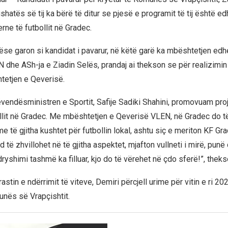
shatës së tij ka bërë të ditur se pjesë e programit të tij është ed
rne të futbollit në Gradec.
ëse garon si kandidat i pavarur, në këtë garë ka mbështetjen edh
 dhe ASh-ja e Ziadin Selës, prandaj ai thekson se për realizimin e
tetjen e Qeverisë.
endësministren e Sportit, Safije Sadiki Shahini, promovuam proj
llit në Gradec. Me mbështetjen e Qeverisë VLEN, në Gradec do t
me të gjitha kushtet për futbollin lokal, ashtu siç e meriton KF Gra
 të zhvillohet në të gjitha aspektet, mjafton vullneti i mirë, punë
yshimi tashmë ka filluar, kjo do të vërehet në çdo sferë!”, theks
stin e ndërrimit të viteve, Demiri përcjell urime për vitin e ri 202
nës së Vrapçishtit.