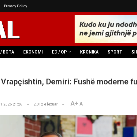
Privacy Policy
/ BOTA
EKONOMI
ED / OP
KRONIKA
SPORT
S
 Vrapçishtin, Demiri: Fushë moderne fu
A+
A-
01.2026 21:26
2,012
e lexuar