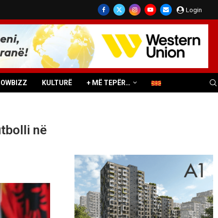
Login
HOWBIZZ
KULTURË
+ MË TEPËR…
tbolli në