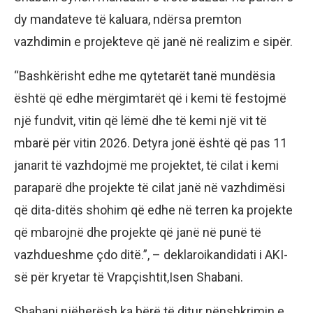
dy mandateve të kaluara, ndërsa premton
vazhdimin e projekteve që janë në realizim e sipër.
“Bashkërisht edhe me qytetarët tanë mundësia
është që edhe mërgimtarët që i kemi të festojmë
një fundvit, vitin që lëmë dhe të kemi një vit të
mbarë për vitin 2026. Detyra jonë është që pas 11
janarit të vazhdojmë me projektet, të cilat i kemi
paraparë dhe projekte të cilat janë në vazhdimësi
që dita-ditës shohim që edhe në terren ka projekte
që mbarojnë dhe projekte që janë në punë të
vazhdueshme çdo ditë.”, – deklaroikandidati i AKI-
së për kryetar të Vrapçishtit,Isen Shabani.
Shabani njëherësh ka bërë të ditur nënshkrimin e