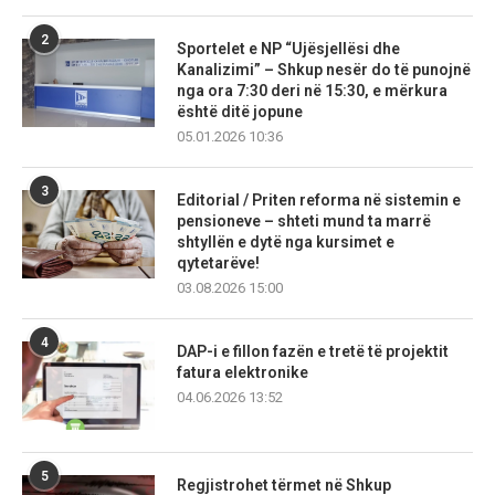
2
Sportelet e NP “Ujësjellësi dhe
Kanalizimi” – Shkup nesër do të punojnë
nga ora 7:30 deri në 15:30, e mërkura
është ditë jopune
05.01.2026 10:36
3
Editorial / Priten reforma në sistemin e
pensioneve – shteti mund ta marrë
shtyllën e dytë nga kursimet e
qytetarëve!
03.08.2026 15:00
4
DAP-i e fillon fazën e tretë të projektit
fatura elektronike
04.06.2026 13:52
5
Regjistrohet tërmet në Shkup