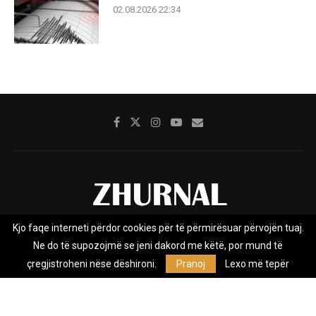
02.08.2026 22:34
Kjo faqe interneti përdor cookies për të përmirësuar përvojën tuaj.
Rreth nesh
Impresumi
Marketing
Kontakt
Ne do të supozojmë se jeni dakord me këtë, por mund të
Privacy Policy
çregjistroheni nëse dëshironi.
Pranoj
Lexo më tepër
Zhurnal.mk është Agjenci e Lajmeve e pavarur, e themeluar në vitin
2009, që e mbulon Maqedoninë, Kosovën, Shqipërinë edhe lajmet
nga bota.