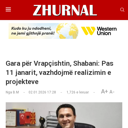
Gara për Vrapçishtin, Shabani: Pas
11 janarit, vazhdojmë realizimin e
projekteve
A+
A-
Nga
B.M
02.01.2026 17:28
1,726
e lexuar