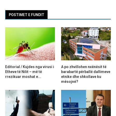
POSTIMET E FUNDIT
Editorial / Kujdes nga virusi i
A po zhvillohen nxënësit të
Etheve të Nilit – më të
barabartë përballë dallimeve
rrezikuar moshat e...
etnike dhe shkollave ku
mësojnë?